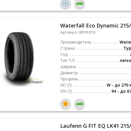
Waterfall Eco Dynamic 215
Артикул:
00101210
Производитель
Water
Страна
Ту
Год
Тип Т/С
легк
Ширина
Диаметр
Профиль
ИС
(?)
W - до 270 
ИН
(?)
94 - до 6
Laufenn G FIT EQ LK41 215