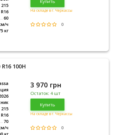
Купить
2026
215
На складе в г. Черкассы
R16
60
0
км/ч
75 кг
 R16 100H
3 970 грн
assa
рция
Остаток: 4 шт
2026
жник
Турция
Купить
2026
215
На складе в г. Черкассы
R16
70
0
км/ч
00 кг