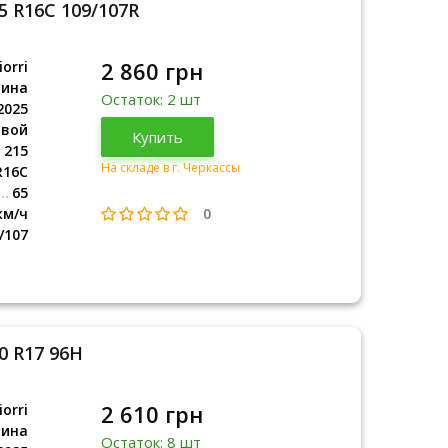
5 R16C 109/107R
2 860 грн
orri
аина
Остаток: 2 шт
2025
овой
Украина
Купить
2025
215
На складе в г. Черкассы
R16C
65
0
км/ч
/107
0 R17 96H
2 610 грн
orri
аина
Остаток: 8 шт