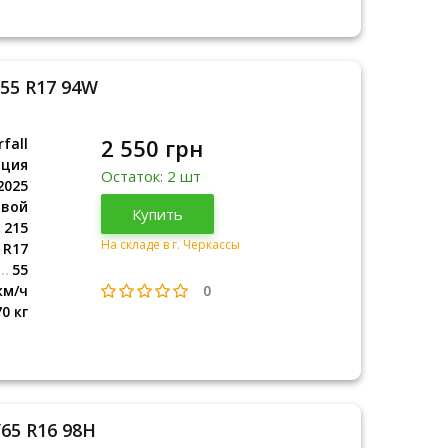
/55 R17 94W
2 550 грн
fall
рция
Остаток: 2 шт
2025
овой
Турция
Купить
2025
215
На складе в г. Черкассы
R17
55
0
км/ч
70 кг
/65 R16 98H