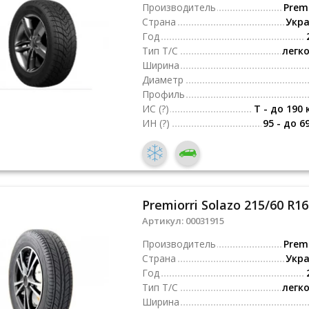
Производитель
Premi
Страна
Укр
Год
Тип Т/С
легк
Ширина
Диаметр
Профиль
ИС
(?)
T - до 190 
ИН
(?)
95 - до 6
Premiorri Solazo 215/60 R16
Артикул:
00031915
Производитель
Premi
Страна
Укр
Год
Тип Т/С
легк
Ширина