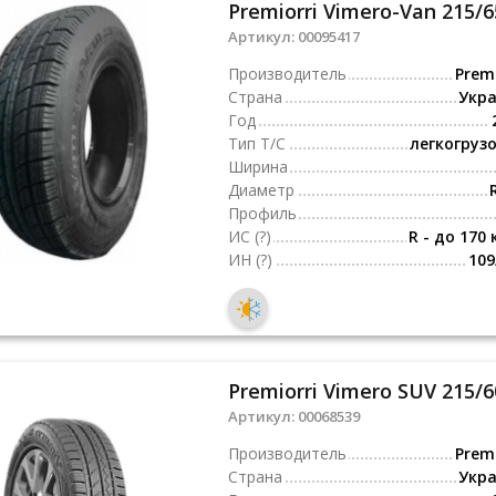
Premiorri Vimero-Van 215/6
Артикул:
00095417
Производитель
Premi
Страна
Укр
Год
Тип Т/С
легкогруз
Ширина
Диаметр
Профиль
ИС
(?)
R - до 170 
ИН
(?)
109
Premiorri Vimero SUV 215/6
Артикул:
00068539
Производитель
Premi
Страна
Укр