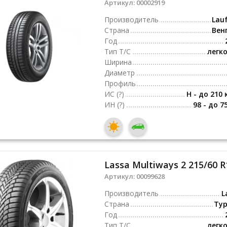
Артикул:
00002919
Производитель
Lau
Страна
Вен
Год
Тип Т/С
легк
Ширина
Диаметр
Профиль
ИС
(?)
H - до 210 
ИН
(?)
98 - до 7
Lassa Multiways 2 215/60 R
Артикул:
00099628
Производитель
L
Страна
Ту
Год
Тип Т/С
легк