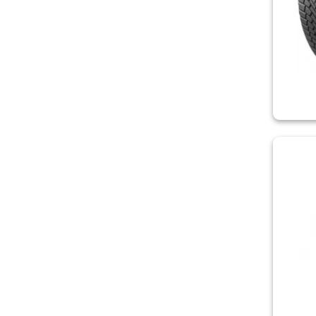
ROADSTONE
ROADX
ROSAVA
ROVELO
SAILUN
SAVA
SONIX
SPORTRAK
STARMAXX
SUNNY
SUNWIDE
TERCELO
TIGAR
TORQUE
TOURADOR
TOYO
TRACMAX
TRIANGLE
UNIROYAL
VALSA