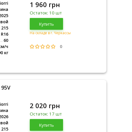
1 960 грн
orri
аина
Остаток: 10 шт
2025
овой
Украина
Купить
2025
215
На складе в г. Черкассы
R16
60
0
км/ч
90 кг
 95V
2 020 грн
orri
аина
Остаток: 17 шт
2026
овой
Украина
Купить
2026
215