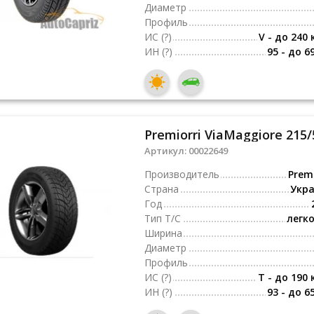
Диаметр
Профиль
ИС
(?)
V - до 240 
ИН
(?)
95 - до 6
Premiorri ViaMaggiore 215/
Артикул:
00022649
Производитель
Premi
Страна
Укр
Год
Тип Т/С
легк
Ширина
Диаметр
Профиль
ИС
(?)
T - до 190 
ИН
(?)
93 - до 6