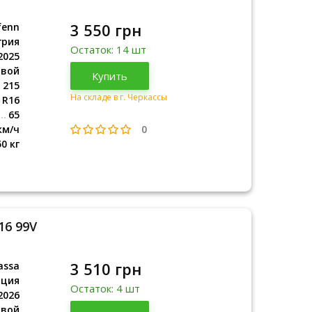
3 550 грн
fenn
грия
Остаток: 14 шт
2025
овой
Венгрия
Купить
2025
215
На складе в г. Черкассы
R16
65
0
км/ч
50 кг
16 99V
3 510 грн
assa
рция
Остаток: 4 шт
2026
овой
Турция