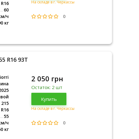
На складе в г. Черкассы
R16
60
0
км/ч
90 кг
55 R16 93T
2 050 грн
orri
аина
Остаток: 2 шт
2025
овой
Украина
Купить
2025
215
На складе в г. Черкассы
R16
55
0
км/ч
50 кг