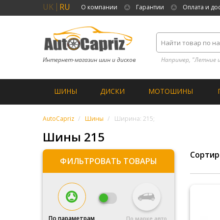
UK
RU
О компании
Гарантии
Оплата и до
Интернет-магазин шин и дисков
Например, "Летние 
ШИНЫ
ДИСКИ
МОТОШИНЫ
AutoCapriz
Шины
Ширина: 215;
Шины 215
Сортир
ФИЛЬТРОВАТЬ ТОВАРЫ
По параметрам
По марке авто