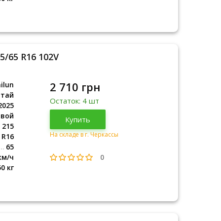
15/65 R16 102V
2 710 грн
ilun
итай
Остаток: 4 шт
2025
овой
Китай
Купить
2025
215
На складе в г. Черкассы
R16
65
0
км/ч
50 кг