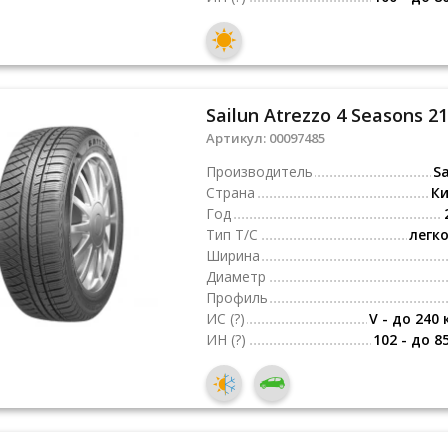
Sailun Atrezzo 4 Seasons 2
Артикул:
00097485
Производитель
Sa
Страна
К
Год
Тип Т/С
легк
Ширина
Диаметр
Профиль
ИС
(?)
V - до 240 
ИН
(?)
102 - до 8