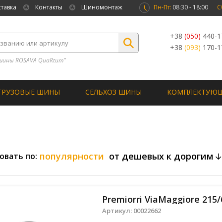
ставка
Контакты
Шиномонтаж
Пн-Пт:
08:30 - 18:00
С
+38
(050)
440-1
+38
(093)
170-1
шины ROSAVA QuaRtum”
ГРУЗОВЫЕ ШИНЫ
СЕЛЬХОЗ ШИНЫ
КОМПЛЕКТУЮ
популярности
от дешевых к дорогим
овать по:
Premiorri ViaMaggiore 215/
Артикул:
00022662