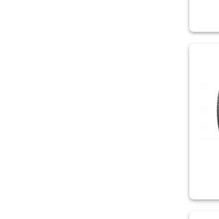
VIKING
VREDESTEIN
WANLI
WATERFALL
WESTLAKE
YOKOHAMA