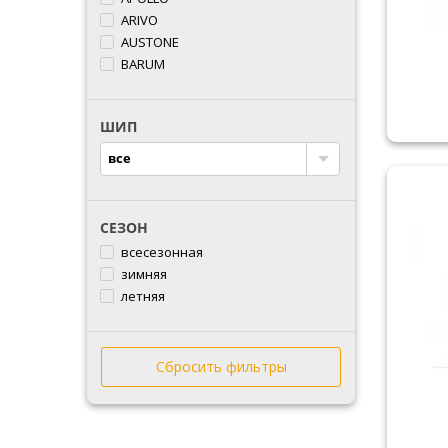
ARIVO
AUSTONE
BARUM
BFGOODRICH
BLACKLION
ШИП
BRIDGESTONE
CACHLAND
все
COMFORSER
CONTINENTAL
COOPER
СЕЗОН
CROSSWIND
всесезонная
DEBICA
зимняя
DOUBLESTAR
летняя
DOVROAD
DUNLOP
DURUN
Сбросить фильтры
ESTRADA
FALKEN
FARROAD
FEDERAL