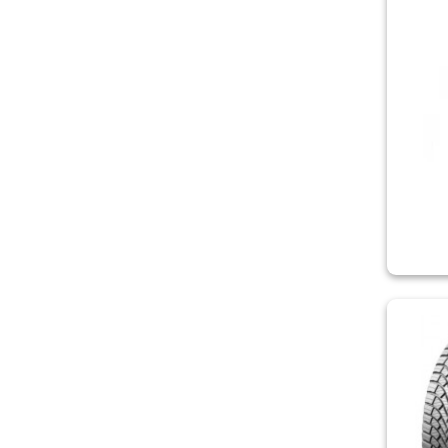
LASSA
LAUFENN
LEAO
LING LONG
MARSHAL
MATADOR
MICHELIN
MIRAGE
NEREUS
NEXEN/ROADSTONE
NOKIAN
ONYX
ORIUM
OVATION
PETLAS
PIRELLI
POWERTRAC
PREMIORRI
RIKEN
ROADCRUZA
ROADMARCH