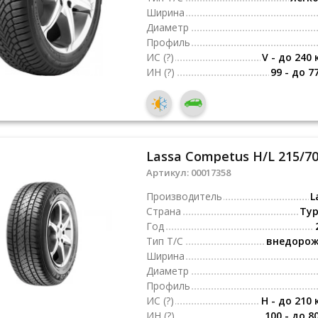
Ширина
Диаметр
Профиль
ИС
(?)
V - до 240 
ИН
(?)
99 - до 7
Lassa Competus H/L 215/70
Артикул:
00017358
Производитель
L
Страна
Ту
Год
Тип Т/С
внедоро
Ширина
Диаметр
Профиль
ИС
(?)
H - до 210 
ИН
(?)
100 - до 8