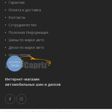
Гарантии
Оплата и доставка
Купить
Контакты
Сотрудничество
Полезная Информация
Barum Bravuris 6 185/65 R15 88T
Шины по марке авто
Артикул:
00105139
Диски по марке авто
2 790 грн
Шины оптом
КНОПКА
СВЯЗИ
Купить
Интернет-магазин
автомобильных шин и дисков
Premiorri Solazo S Plus 185/65
R15 88H
Артикул:
00089272