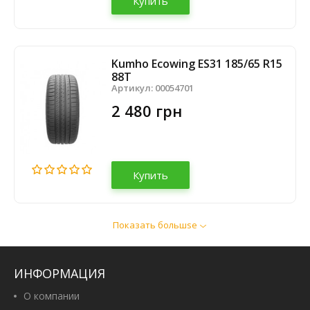
Купить
Kumho Ecowing ES31 185/65 R15
88T
Артикул:
00054701
2 480 грн
Купить
Показать большsе
Powertrac EcoComfort X66
185/65 R15 88H
Артикул:
00108991
ИНФОРМАЦИЯ
1 700 грн
О компании