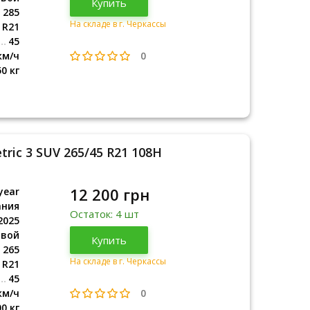
Купить
2025
285
На складе в г. Черкассы
R21
45
0
км/ч
50 кг
ric 3 SUV 265/45 R21 108H
12 200 грн
year
ания
Остаток: 4 шт
2025
овой
Германия
Купить
2025
265
На складе в г. Черкассы
R21
45
0
км/ч
00 кг