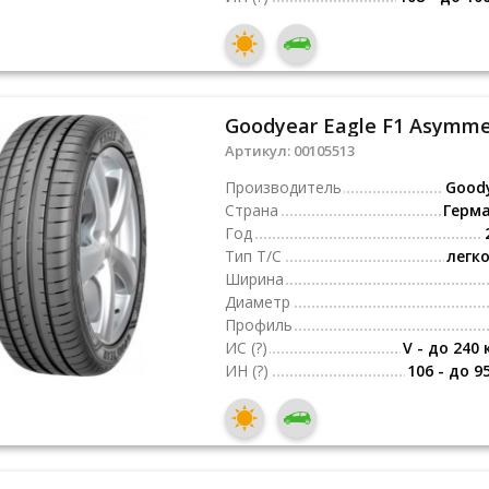
Goodyear Eagle F1 Asymmet
Артикул:
00105513
Производитель
Good
Страна
Герм
Год
Тип Т/С
легк
Ширина
Диаметр
Профиль
ИС
(?)
V - до 240 
ИН
(?)
106 - до 9