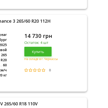
mance 3 265/60 R20 112H
14 730 грн
year
бург
Остаток: 4 шт
2025
овой
Люксембург
Купить
2025
265
На складе в г. Черкассы
R20
60
0
км/ч
20 кг
UV 265/60 R18 110V