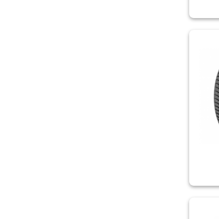
FIREMAX
FIRESTONE
FORTUNE
FRONWAY
FULDA
GISLAVED
GOODRIDE
GOODYEAR
GRENLANDER
HABILEAD
HAIDA
HANKOOK
HIFLY
KAPSEN
KLEBER
KORMORAN
KPATOS
KUMHO
KUMHO/ZETUM
KUSTONE