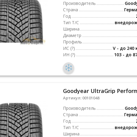
Производитель
Good
Страна
Герм
Год
Тип Т/С
внедоро
Ширина
Диаметр
Профиль
ИС
(?)
V - до 240 
ИН
(?)
103 - до 8
Goodyear UltraGrip Perform
Артикул:
00101048
Производитель
Good
Страна
Герм
Год
Тип Т/С
внедоро
Ширина