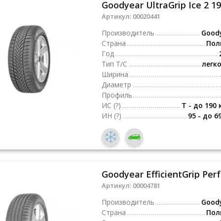
Goodyear UltraGrip Ice 2 1
Артикул:
00020441
Производитель
Good
Страна
Пол
Год
Тип Т/С
легк
Ширина
Диаметр
Профиль
ИС
(?)
T - до 190 
ИН
(?)
95 - до 6
Goodyear EfficientGrip Per
Артикул:
00004781
Производитель
Good
Страна
Пол