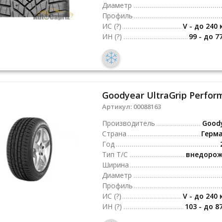
Диаметр
Профиль
ИС
(?)
V - до 240 
ИН
(?)
99 - до 7
Goodyear UltraGrip Perfor
Артикул:
00088163
Производитель
Good
Страна
Герм
Год
Тип Т/С
внедоро
Ширина
Диаметр
Профиль
ИС
(?)
V - до 240 
ИН
(?)
103 - до 8