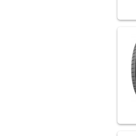
VIKING
VREDESTEIN
WANLI
WATERFALL
WESTLAKE
YOKOHAMA