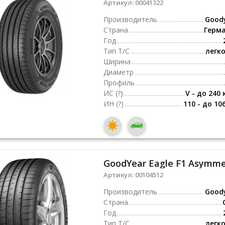
Артикул:
00041322
Производитель
Good
Страна
Герм
Год
Тип Т/С
легк
Ширина
Диаметр
Профиль
ИС
(?)
V - до 240 
ИН
(?)
110 - до 10
GoodYear Eagle F1 Asymmet
Артикул:
00104512
Производитель
Good
Страна
Год
Тип Т/С
легк