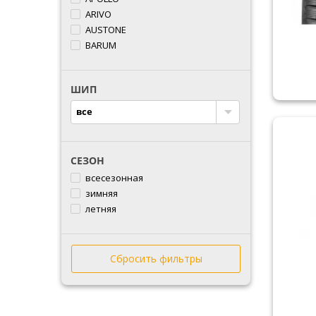
ARIVO
AUSTONE
BARUM
BFGOODRICH
BLACKLION
ШИП
BRIDGESTONE
CACHLAND
все
COMFORSER
CONTINENTAL
COOPER
СЕЗОН
CROSSWIND
всесезонная
DEBICA
зимняя
DOUBLESTAR
летняя
DOVROAD
DUNLOP
DURUN
Сбросить фильтры
ESTRADA
FALKEN
FARROAD
FEDERAL