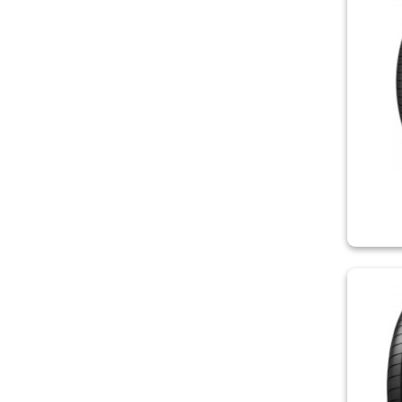
LASSA
LAUFENN
LEAO
LING LONG
MARSHAL
MATADOR
MICHELIN
MIRAGE
NEREUS
NEXEN/ROADSTONE
NOKIAN
ONYX
ORIUM
OVATION
PETLAS
PIRELLI
POWERTRAC
PREMIORRI
RIKEN
ROADCRUZA
ROADMARCH