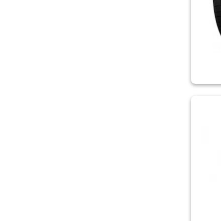
ROADSTONE
ROADX
ROSAVA
ROVELO
SAILUN
SAVA
SONIX
SPORTRAK
STARMAXX
SUNNY
SUNWIDE
TERCELO
TIGAR
TORQUE
TOURADOR
TOYO
TRACMAX
TRIANGLE
UNIROYAL
VALSA