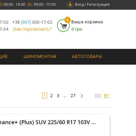
б:
09:00 - 16:00
Вс:
09:00 - 15:00
Вход / Регистрация
0
Ваша корзина
7-02
+38
(067)
000-17-02
7-04
Вам перезвонить?
0 грн
ЩИЕ
ШИНОМОНТАЖ
АВТОТОВАРЫ
1
2
3
...
27
Goodyear UltraGrip Performance+ (Plus) SUV 225/60 R17 103V XL