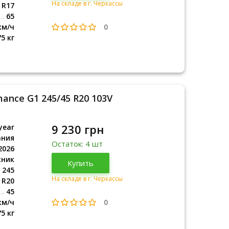
На складе в г. Черкассы
R17
65
0
км/ч
75 кг
mance G1 245/45 R20 103V
9 230 грн
year
ания
Остаток: 4 шт
2026
жник
Германия
Купить
2026
245
На складе в г. Черкассы
R20
45
0
км/ч
75 кг