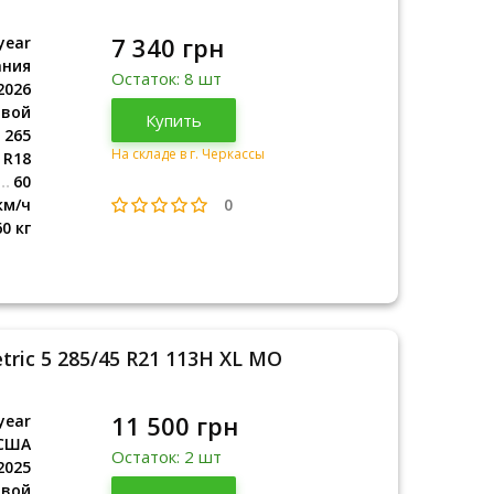
7 340 грн
year
ания
Остаток: 8 шт
2026
овой
Германия
Купить
2026
265
На складе в г. Черкассы
R18
60
0
км/ч
60 кг
ric 5 285/45 R21 113H XL MO
11 500 грн
year
США
Остаток: 2 шт
2025
овой
США