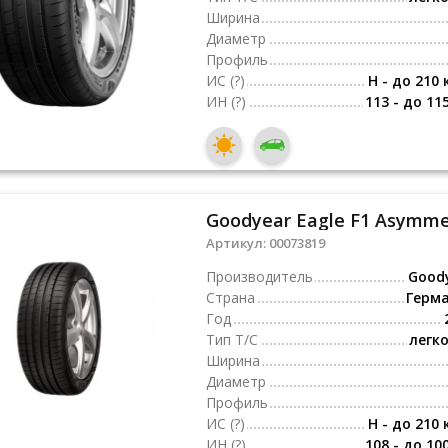
Ширина
Диаметр
Профиль
ИС
(?)
H - до 210 
ИН
(?)
113 - до 11
Goodyear Eagle F1 Asymmet
Артикул:
00073819
Производитель
Good
Страна
Герм
Год
Тип Т/С
легк
Ширина
Диаметр
Профиль
ИС
(?)
H - до 210 
ИН
(?)
108 - до 10