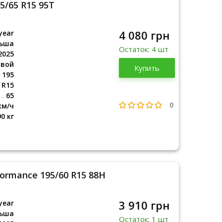
95/65 R15 95T
4 080 грн
year
ьша
Остаток: 4 шт
2025
овой
Польша
Купить
2025
195
R15
65
0
км/ч
90 кг
formance 195/60 R15 88H
3 910 грн
year
ьша
Остаток: 1 шт