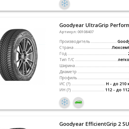
Goodyear UltraGrip Perfor
Артикул:
00108407
Производитель
Good
Страна
Люксем
Год
Тип Т/С
легк
Ширина
Диаметр
Профиль
ИС
(?)
H - до 210 
ИН
(?)
112 - до 11
Goodyear EfficientGrip 2 S