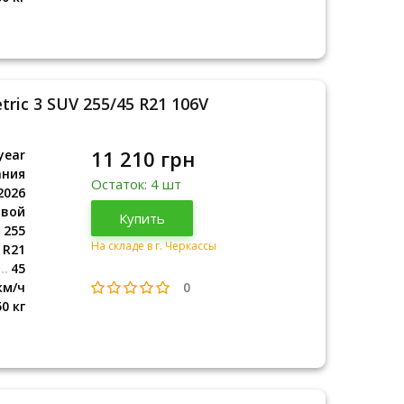
ric 3 SUV 255/45 R21 106V
11 210 грн
year
ания
Остаток: 4 шт
2026
овой
Германия
Купить
2026
255
На складе в г. Черкассы
R21
45
0
км/ч
50 кг