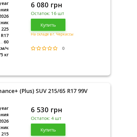
6 080 грн
year
ания
Остаток: 16 шт
2026
жник
Германия
Купить
2026
225
На складе в г. Черкассы
R17
60
0
км/ч
75 кг
ance+ (Plus) SUV 215/65 R17 99V
6 530 грн
year
ания
Остаток: 4 шт
2026
жник
Германия
Купить
2026
215