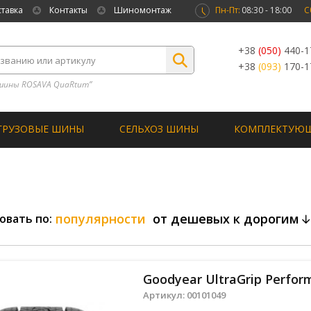
ставка
Контакты
Шиномонтаж
Пн-Пт:
08:30 - 18:00
С
+38
(050)
440-1
+38
(093)
170-1
шины ROSAVA QuaRtum”
ГРУЗОВЫЕ ШИНЫ
СЕЛЬХОЗ ШИНЫ
КОМПЛЕКТУЮ
популярности
от дешевых к дорогим
овать по:
Артикул:
00101049