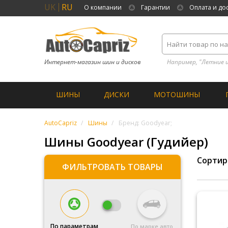
UK
RU
О компании
Гарантии
Оплата и до
Интернет-магазин шин и дисков
Например, "Летние 
ШИНЫ
ДИСКИ
МОТОШИНЫ
AutoCapriz
Шины
Бренд: Goodyear;
Шины Goodyear (Гудийер)
Сортир
ФИЛЬТРОВАТЬ ТОВАРЫ
По параметрам
По марке авто