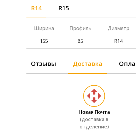
R14
R15
Ширина
Профиль
Диаметр
155
65
R14
Отзывы
Доставка
Опла
Hankook
10 130 г
Kumho C
Новая Почта
7 090 гр
(доставка в
отделение)
Toyo Pro