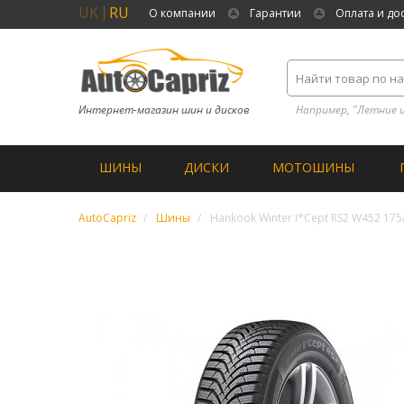
UK
RU
О компании
Гарантии
Оплата и до
Интернет-магазин шин и дисков
Например, "Летние 
ШИНЫ
ДИСКИ
МОТОШИНЫ
AutoCapriz
Шины
Hankook Winter I*Cept RS2 W452 175