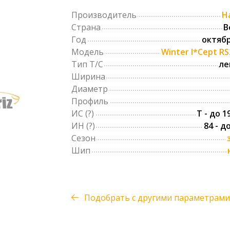
Производитель
H
Страна
В
Год
октябр
Модель
Winter I*Cept R
Тип Т/С
ле
Ширина
Диаметр
Профиль
ИС
(?)
T - до 1
ИН
(?)
84 - д
Сезон
Шип
Подобрать с другими параметрами