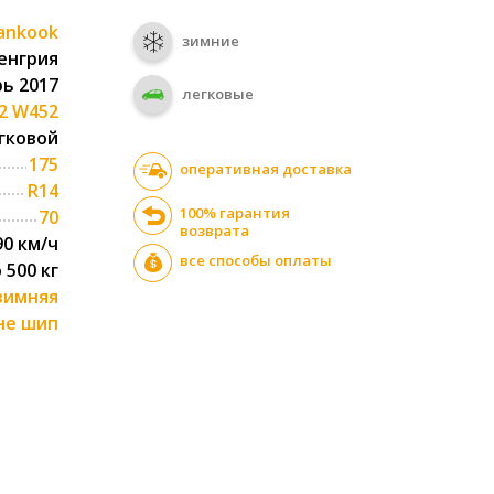
ankook
зимние
енгрия
ь 2017
легковые
S2 W452
гковой
175
оперативная доставка
R14
100% гарантия
70
возврата
90 км/ч
все способы оплаты
о 500 кг
зимняя
не шип