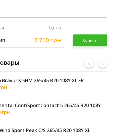
пы
Цена
2 710 грн
ип
Купить
товары
 Bravuris 5HM 265/45 R20 108Y XL FR
Son
 грн
3 7
nental ContiSportContact 5 265/45 R20 108Y
Pet
0 грн
5 1
Wind Sport Peak C/S 265/45 R20 108Y XL
Tri