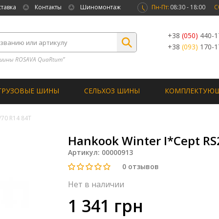
ставка
Контакты
Шиномонтаж
Пн-Пт:
08:30 - 18:00
С
+38
(050)
440-1
+38
(093)
170-1
шины ROSAVA QuaRtum”
ГРУЗОВЫЕ ШИНЫ
СЕЛЬХОЗ ШИНЫ
КОМПЛЕКТУЮ
/70 R14 84T
Hankook Winter I*Cept RS
Артикул:
00000913
0
отзывов
Нет в наличии
1 341 грн