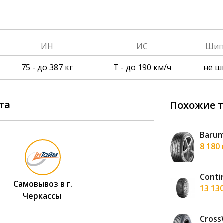
ИН
ИС
Ши
75 - до 387 кг
T - до 190 км/ч
не ш
та
Похожие 
 Ventus evo SUV K137A 265/45 R20 108Y XL
Barum
рн
8 180
rugen HP71 265/45 R20 108W XL
Conti
Самовывоз в г.
н
13 13
Черкассы
xes ST III 265/45 R20 108V
Cross