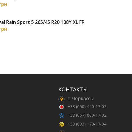
 грн
4 5
al Rain Sport 5 265/45 R20 108Y XL FR
Sai
 грн
4 7
КОНТАКТЫ
г. Черкассы
+38 (050) 440-17-02
+38 (067) 000-17-02
+38 (093) 170-17-04