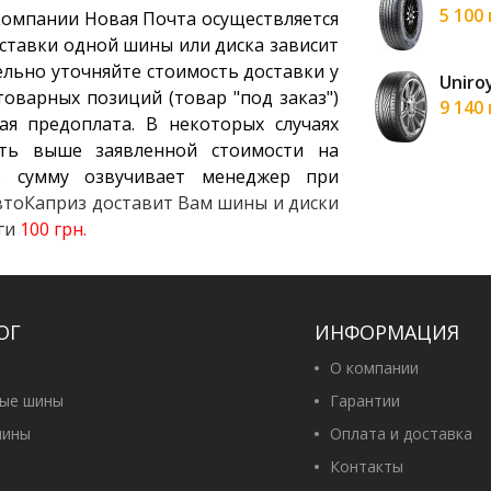
рн
5 100
компании Новая Почта осуществляется
ставки одной шины или диска зависит
ельно уточняйте стоимость доставки у
in Ultrac Pro 265/45 R20 108Y XL FR
Uniroy
оварных позиций (товар "под заказ")
н
9 140
ая предоплата. В некоторых случаях
ть выше заявленной стоимости на
 сумму озвучивает менеджер при
АвтоКаприз доставит Вам шины и диски
уги
100 грн.
ОГ
ИНФОРМАЦИЯ
О компании
вые шины
Гарантии
ины
Оплата и доставка
Контакты