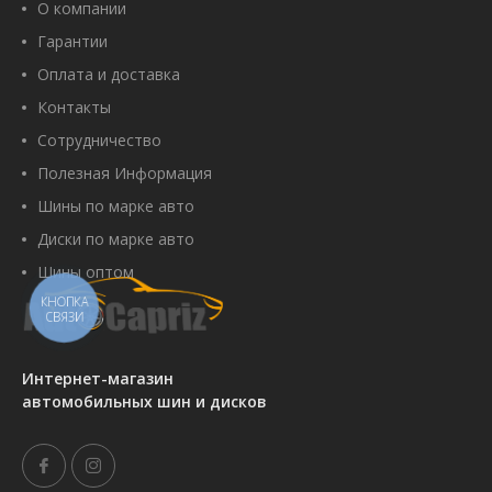
О компании
Гарантии
Оплата и доставка
Купить
Контакты
Сотрудничество
Полезная Информация
CrossWind Comfort Peak 185/60
Шины по марке авто
R14 82H
Артикул:
00107480
Диски по марке авто
1 610 грн
Шины оптом
КНОПКА
СВЯЗИ
Купить
Интернет-магазин
автомобильных шин и дисков
Sailun Atrezzo Eco 185/60 R14
82H