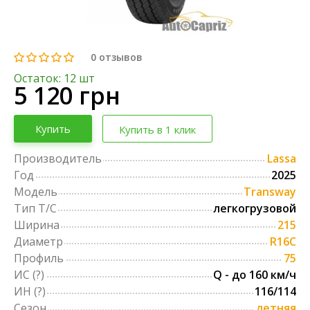
0
отзывов
Остаток: 12 шт
5 120 грн
Купить
Купить в 1 клик
Производитель
Lassa
Год
2025
Модель
Transway
Тип Т/С
легкогрузовой
Ширина
215
Диаметр
R16C
Профиль
75
ИС
(?)
Q - до 160 км/ч
ИН
(?)
116/114
Сезон
летняя