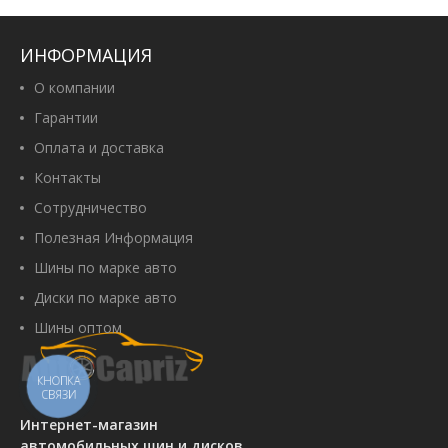
Powertrac EcoComfort X66
185/65 R15 88H
Артикул:
00108991
ИНФОРМАЦИЯ
1 700 грн
О компании
Гарантии
Оплата и доставка
Купить
Контакты
Сотрудничество
Полезная Информация
Barum Bravuris 6 185/65 R15 88T
Шины по марке авто
Артикул:
00105139
Диски по марке авто
2 790 грн
Шины оптом
КНОПКА
СВЯЗИ
Купить
Интернет-магазин
автомобильных шин и дисков