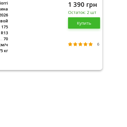
1 390 грн
orri
аина
Остаток: 2 шт
2026
овой
Украина
Купить
2026
175
R13
70
6
км/ч
75 кг