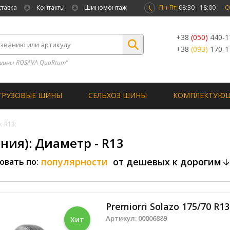
ставка
Контакты
Шиномонтаж
Пн-Пт:
08:30 - 18:00
С
+38
(050)
440-1
+38
(093)
170-1
шины ROSAVA QuaRtum”
ГРУЗОВЫЕ ШИНЫ
СЕЛЬХОЗ ШИНЫ
КОМПЛЕКТУЮ
: R13;
ия): Диаметр - R13
популярности
от дешевых к дорогим
овать по:
Premiorri Solazo 175/70 R1
Артикул:
00006889
Хит