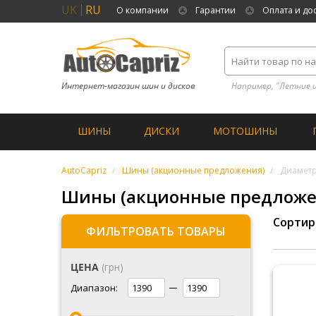
UK
RU
О компании
Гарантии
Оплата и до
Интернет-магазин шин и дисков
Например, "Летние 
ШИНЫ
ДИСКИ
МОТОШИНЫ
AutoCapriz
Шины (акционные предложения)
Диаметр
Шины (акционные предложен
Сортир
ФИЛЬТРОВАТЬ ТОВАРЫ
ЦЕНА
(грн)
Диапазон: