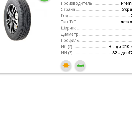
Производитель
Premi
Страна
Укр
Год
Тип Т/С
легк
Ширина
Диаметр
Профиль
ИС
(?)
H - до 210 
ИН
(?)
82 - до 4