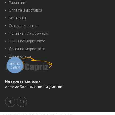
Гарантии
Оплата и доставка
Купить
Контакты
Сотрудничество
Полезная Информация
Petlas PtxND31 460/70 R24
Шины по марке авто
159A8/159B TL
Артикул:
00097009
Диски по марке авто
24 948 грн
Шины оптом
КНОПКА
СВЯЗИ
Купить
Интернет-магазин
автомобильных шин и дисков
Petlas TA-130 600/70 R30 158D
TL
Артикул:
00014399