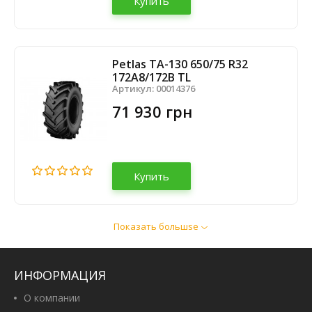
Купить
Petlas TA-130 650/75 R32
172A8/172B TL
Артикул:
00014376
71 930 грн
Купить
Показать большsе
Petlas TA-130 620/70 R42 166D
Артикул:
00033919
70 040 грн
ИНФОРМАЦИЯ
О компании