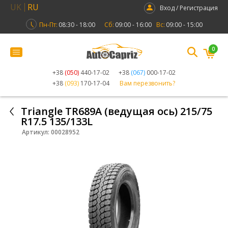
UK
RU
Вход / Регистрация
Пн-Пт:
08:30 - 18:00
Сб:
09:00 - 16:00
Вс:
09:00 - 15:00
0
+38
(050)
440-17-02
+38
(067)
000-17-02
+38
(093)
170-17-04
Вам перезвонить?
Triangle TR689A (ведущая ось) 215/75
R17.5 135/133L
Артикул:
00028952