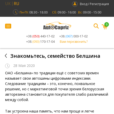
UK
RU
Вход / Регистрация
Пн-Пт:
08:30 - 18:00
Сб:
09:00 - 16:00
Вс:
09:00 - 15:00
0
+38
(050)
440-17-02
+38
(067)
000-17-02
+38
(093)
170-17-04
Вам перезвонить?
Знакомьтесь, семейство Белшина
28 Мая 2020
ОАО «Белшина» по традиции ещё с советских времен
называет свои автошины цифровыми индексами.
Следование традициям – это, конечно, похвальное
решение, но с маркетинговой точки зрения белорусская
авторезина становится для покупателя слабо различимой
между собой.
Так устроена наша память, что нам проще и легче