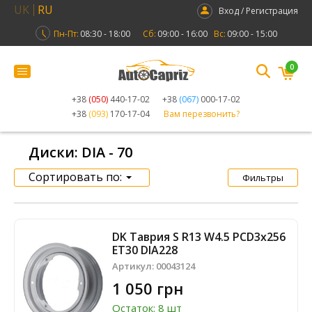
UK
RU
Вход / Регистрация
Пн-Пт:
08:30 - 18:00
Сб:
09:00 - 16:00
Вс:
09:00 - 15:00
0
+38
(050)
440-17-02
+38
(067)
000-17-02
+38
(093)
170-17-04
Вам перезвонить?
Диски: DIA - 70
Сортировать по:
Фильтры
DK Таврия S R13 W4.5 PCD3x256
ET30 DIA228
Артикул:
00043124
1 050 грн
Остаток: 8 шт