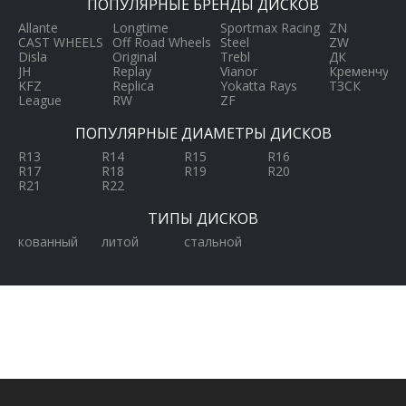
ПОПУЛЯРНЫЕ БРЕНДЫ ДИСКОВ
Allante
Longtime
Sportmax Racing
ZN
CAST WHEELS
Off Road Wheels
Steel
ZW
Disla
Original
Trebl
ДК
JH
Replay
Vianor
Кременчуг
KFZ
Replica
Yokatta Rays
ТЗСК
League
RW
ZF
ПОПУЛЯРНЫЕ ДИАМЕТРЫ ДИСКОВ
R13
R14
R15
R16
R17
R18
R19
R20
R21
R22
ТИПЫ ДИСКОВ
кованный
литой
стальной