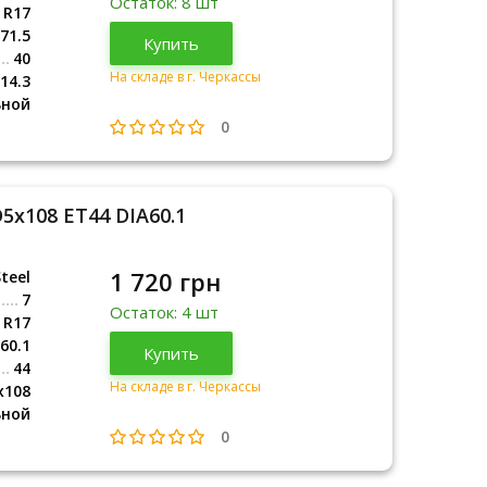
Остаток: 8 шт
R17
71.5
Купить
40
На складе в г. Черкассы
14.3
ьной
0
D5x108 ET44 DIA60.1
1 720 грн
teel
7
Остаток: 4 шт
R17
60.1
Купить
44
На складе в г. Черкассы
x108
ьной
0