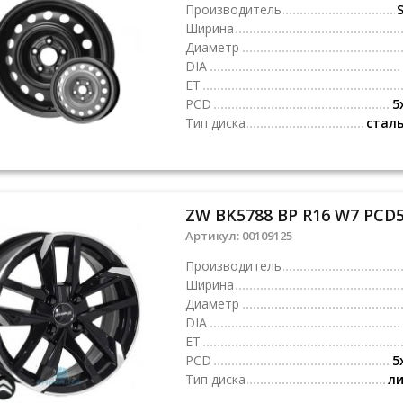
Производитель
S
Ширина
Диаметр
DIA
ET
PCD
5
Тип диска
стал
ZW BK5788 BP R16 W7 PCD5
Артикул:
00109125
Производитель
Ширина
Диаметр
DIA
ET
PCD
5
Тип диска
л