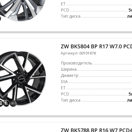
ET
PCD
5
Тип диска
л
ZW BK5804 BP R17 W7.0 PCD
Артикул:
00101878
Производитель
Ширина
Диаметр
DIA
ET
PCD
5
Тип диска
л
ZW BK5788 BP R16 W7 PCD4