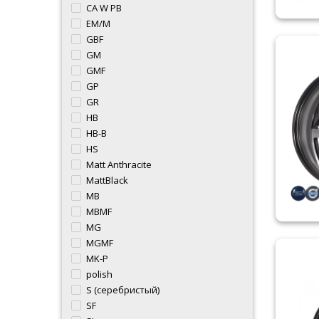
CA W PB
EM/M
GBF
GM
GMF
GP
GR
HB
HB-B
HS
Matt Anthracite
MattBlack
MB
MBMF
MG
MGMF
MK-P
polish
S (серебристый)
SF