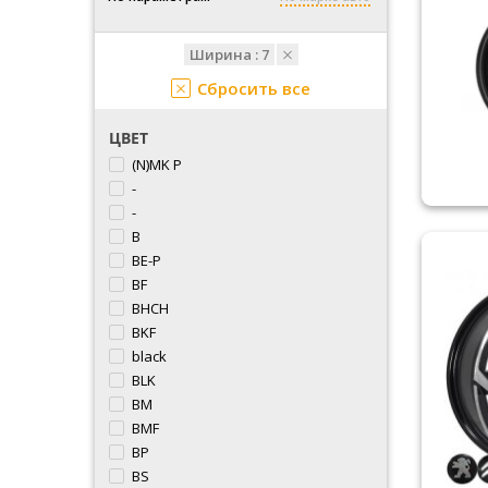
Ширина :
7
Сбросить все
ЦВЕТ
(N)MK P
-
-
B
BE-P
BF
BHCH
BKF
black
BLK
BM
BMF
BP
BS