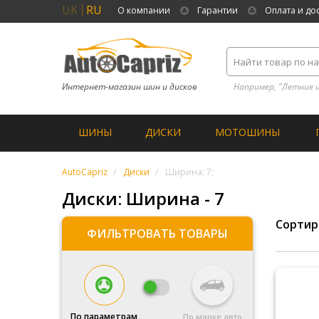
UK
RU
О компании
Гарантии
Оплата и до
Интернет-магазин шин и дисков
Например, "Летние 
ШИНЫ
ДИСКИ
МОТОШИНЫ
AutoCapriz
Диски
Ширина: 7;
Диски: Ширина - 7
Сортир
ФИЛЬТРОВАТЬ ТОВАРЫ
По параметрам
По марке авто