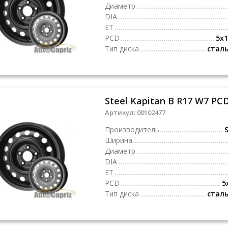
Диаметр
DIA
ET
PCD
5x1
Тип диска
стал
Steel Kapitan B R17 W7 PC
Артикул:
00102477
Производитель
S
Ширина
Диаметр
DIA
ET
PCD
5
Тип диска
стал