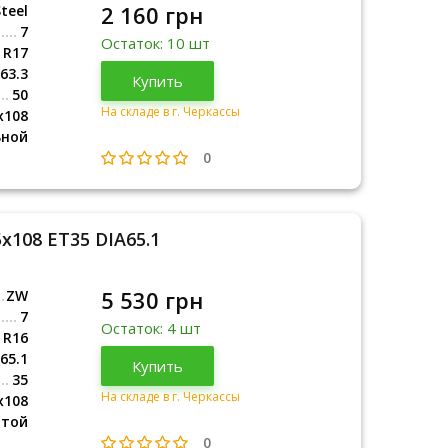
2 160 грн
teel
7
Остаток: 10 шт
R17
63.3
Купить
50
На складе в г. Черкассы
x108
ьной
0
x108 ET35 DIA65.1
5 530 грн
ZW
7
Остаток: 4 шт
R16
65.1
Купить
35
На складе в г. Черкассы
x108
итой
0