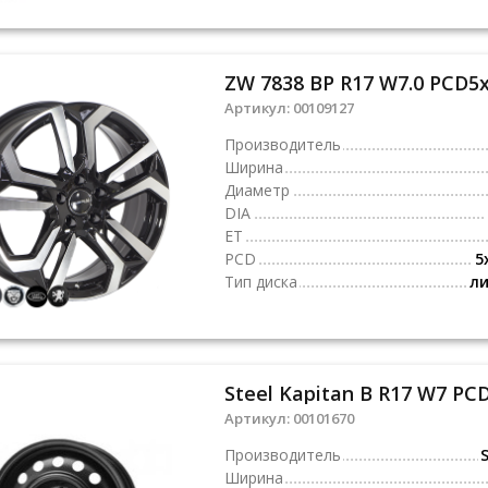
ZW 7838 BP R17 W7.0 PCD5x
Артикул:
00109127
Производитель
Ширина
Диаметр
DIA
ET
PCD
5
Тип диска
л
Steel Kapitan B R17 W7 PCD
Артикул:
00101670
Производитель
S
Ширина