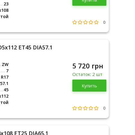
23
x108
итой
0
5x112 ET45 DIA57.1
5 720 грн
ZW
7
Остаток: 2 шт
R17
57.1
Купить
45
x112
итой
0
x108 ET25 DIA65.1