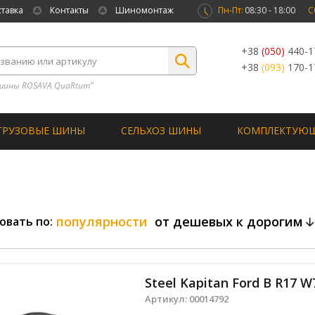
ставка
Контакты
Шиномонтаж
Пн-Пт:
08:30 - 18:00
С
+38
(050)
440-1
+38
(093)
170-1
шины ROSAVA QuaRtum”
ГРУЗОВЫЕ ШИНЫ
СЕЛЬХОЗ ШИНЫ
КОМПЛЕКТУЮ
популярности
от дешевых к дорогим
овать по:
Steel Kapitan Ford B R17 
Артикул:
00014792