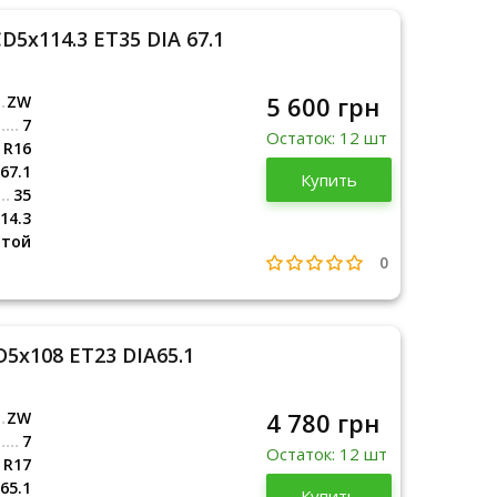
D5x114.3 ET35 DIA 67.1
5 600 грн
ZW
7
Остаток: 12 шт
R16
67.1
Купить
35
14.3
итой
0
D5x108 ET23 DIA65.1
4 780 грн
ZW
7
Остаток: 12 шт
R17
65.1
Купить