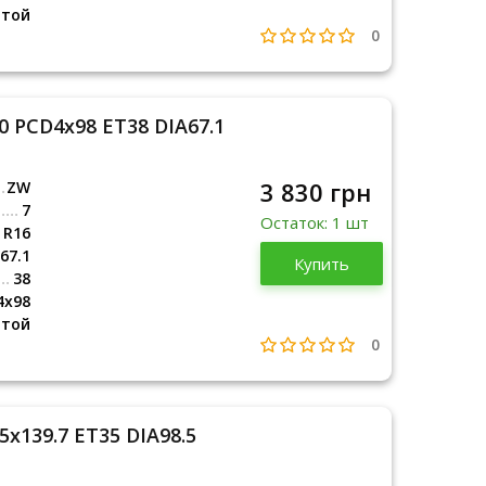
итой
0
0 PCD4x98 ET38 DIA67.1
3 830 грн
ZW
7
Остаток: 1 шт
R16
67.1
Купить
38
4x98
итой
0
5x139.7 ET35 DIA98.5