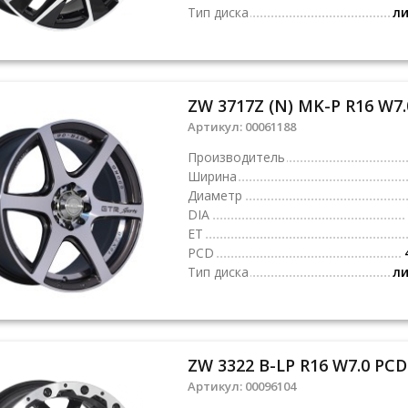
Тип диска
л
ZW 3717Z (N) MK-P R16 W7.
Артикул:
00061188
Производитель
Ширина
Диаметр
DIA
ET
PCD
Тип диска
л
ZW 3322 B-LP R16 W7.0 PCD
Артикул:
00096104