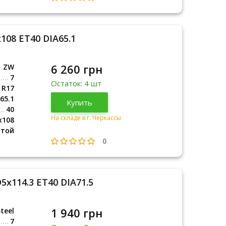
108 ET40 DIA65.1
6 260 грн
ZW
7
Остаток: 4 шт
R17
65.1
Купить
40
На складе в г. Черкассы
x108
итой
0
5x114.3 ET40 DIA71.5
1 940 грн
teel
7