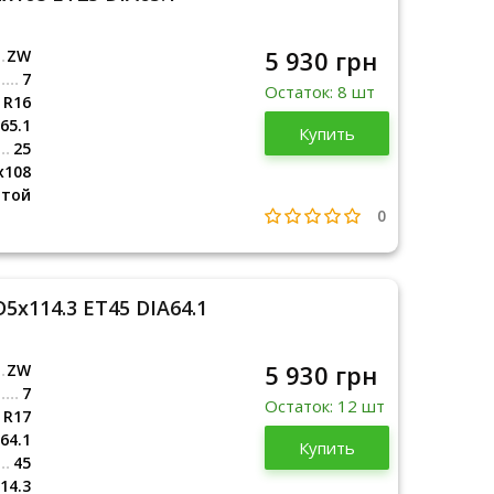
5 930 грн
ZW
7
Остаток: 8 шт
R16
65.1
Купить
25
x108
итой
0
5x114.3 ET45 DIA64.1
5 930 грн
ZW
7
Остаток: 12 шт
R17
64.1
Купить
45
14.3