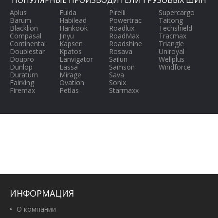
ПОПУЛЯРНЫЕ ПРОИЗВОДИТЕЛИ ГРУЗОВЫХ ШИН
Aplus
Fulda
Pirelli
Supercargo
Barum
Habilead
Powertrac
Taitong
Blacklion
Hankook
Roadlux
Techshield
Compasal
Jinyu
RoadMax
Tracmax
Continental
Kapsen
Roadshine
Triangle
Doublestar
Kpatos
Rosava
Uniroyal
Doupro
Lanvigator
Sailun
Wellplus
Dunlop
Lassa
Samson
Windforce
Duraturn
Mirage
Sava
Fairking
Ovation
Sonix
Firemax
Petlas
Starmaxx
ИНФОРМАЦИЯ
О компании