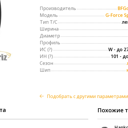
Производитель
BFGo
Модель
G-Force S
Тип Т/С
ле
Ширина
Диаметр
Профиль
ИС
(?)
W - до 2
ИН
(?)
101 - д
Сезон
Шип
Подобрать с другими параметрами
та
Похожие 
Pzero PZ4 Sports Car 255/55 R19 107W
Hanko