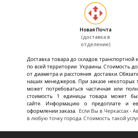
7 490 гр
Vredeste
Новая Почта
5 909 гр
(доставка в
отделение)
Sonix L-
3 570 гр
Доставка товара до складов транспортной 
по всей территории Украины. Стоимость до
от диаметра и расстояния доставки. Обязат
General 
наших менеджеров. При заказе некоторых т
6 056 гр
может потребоваться частичная или полн
стоимость 1 единицы товара может бы
сайте. Информацию о предоплате и ее
оформлении заказа.
Если Вы в Черкассах - 
в любую точку города. Стоимость такой усл