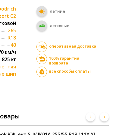
odrich
летние
port C2
гковой
легковые
265
R18
40
оперативная доставка
70 км/ч
100% гарантия
о 825 кг
возврата
летняя
все способы оплаты
не шип
товары
ok iON evo SUV IK01A 255/55 R19 111Y XL
Uni