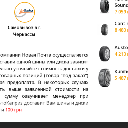
Sound
н
7 059
in Ultrac Vorti+ 255/55 R19 111Y XL FR
Conti
Самовывоз в г.
н
8 480
Черкассы
Zeal 56 255/55 R19 111V XL
Austo
н
4 210
компании Новая Почта осуществляется
ставки одной шины или диска зависит
ельно уточняйте стоимость доставки у
Tire Grabber GT Plus 255/55 R19 111V
Kumho
оварных позиций (товар "под заказ")
н
5 487
ая предоплата. В некоторых случаях
ть выше заявленной стоимости на
 сумму озвучивает менеджер при
АвтоКаприз доставит Вам шины и диски
уги
100 грн.