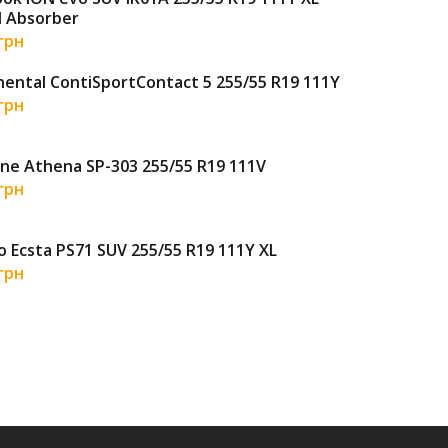
 Absorber
6 4
 грн
nental ContiSportContact 5 255/55 R19 111Y
Lau
 грн
5 2
ne Athena SP-303 255/55 R19 111V
Goo
111
 грн
7 2
 Ecsta PS71 SUV 255/55 R19 111Y XL
Toy
 грн
7 1