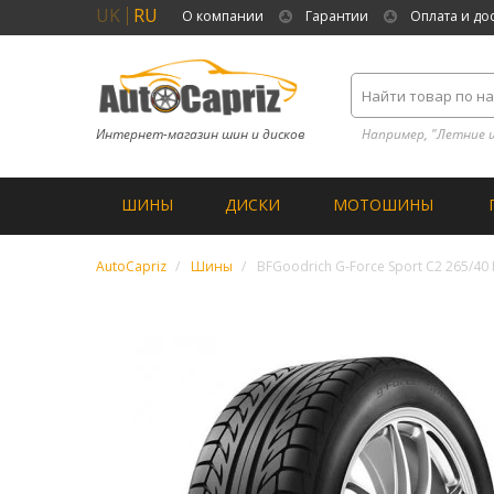
UK
RU
О компании
Гарантии
Оплата и до
Интернет-магазин шин и дисков
Например, "Летние 
ШИНЫ
ДИСКИ
МОТОШИНЫ
AutoCapriz
Шины
BFGoodrich G-Force Sport C2 265/40