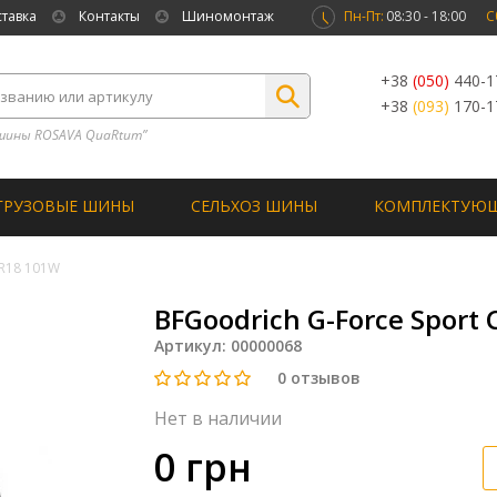
ставка
Контакты
Шиномонтаж
Пн-Пт:
08:30 - 18:00
С
+38
(050)
440-1
+38
(093)
170-1
шины ROSAVA QuaRtum”
ГРУЗОВЫЕ ШИНЫ
СЕЛЬХОЗ ШИНЫ
КОМПЛЕКТУЮ
 R18 101W
BFGoodrich G-Force Sport
Артикул:
00000068
0
отзывов
Нет в наличии
0 грн