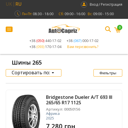
UK
RU
Вход / Регистрация
Пн-Пт:
08:30 - 18:00
Сб:
09:00 - 16:00
Вс:
09:00 - 15:00
0
+38
(050)
440-17-02
+38
(067)
000-17-02
+38
(093)
170-17-04
Вам перезвонить?
Шины 265
Сортировать по:
Фильтры
Bridgestone Dueler A/T 693 III
265/65 R17 112S
Артикул:
00050156
Африка
2025
7 280 грн