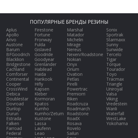
ПОПУЛЯРНЫЕ БРЕНДЫ РЕЗИНЫ
Aplus
Firestone
Marshal
Sonix
Apollo
Fortune
Matador
Sportrak
Arivo
Fronway
Michelin
Starmaxx
Austone
Fulda
Mirage
Sunny
Barum
Gislaved
Nereus
Sunwide
BFGoodrich
Goodride
Nexen/Roadstone
Tercelo
Blacklion
Goodyear
Nokian
Tigar
Bridgestone
Grenlander
Onyx
Torque
Cachland
Habilead
Orium
Tourador
Comforser
Haida
Ovation
Toyo
Continental
Hankook
Petlas
Tracmax
Cooper
Hifly
Pirelli
Triangle
CrossWind
Kapsen
Powertrac
Uniroyal
Debica
Kleber
Premiorri
Valsa
Doublestar
Kormoran
Riken
Viking
Dovroad
Kpatos
Roadcruza
Vredestein
Dunlop
Kumho
Roadmarch
Wanli
Durun
Kumho/Zetum
Roadstone
Waterfall
Estrada
Kustone
RoadX
WestLake
Falken
Lassa
Rosava
Yokohama
Farroad
Laufenn
Rovelo
Federal
Leao
Sailun