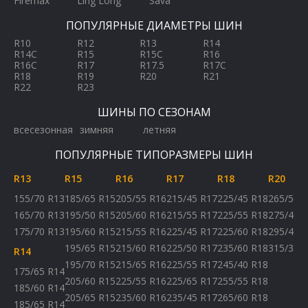
Firemax
Ling Long
Sava
ПОПУЛЯРНЫЕ ДИАМЕТРЫ ШИН
R10
R12
R13
R14
R14C
R15
R15C
R16
R16C
R17
R17.5
R17C
R18
R19
R20
R21
R22
R23
ШИНЫ ПО СЕЗОНАМ
всесезонная
зимняя
летняя
ПОПУЛЯРНЫЕ ТИПОРАЗМЕРЫ ШИН
R13
R15
R16
R17
R18
R20
155/70 R13
185/65 R15
205/55 R16
215/45 R17
225/45 R18
265/50 
165/70 R13
195/50 R15
205/60 R16
215/55 R17
225/55 R18
275/40 
175/70 R13
195/60 R15
215/55 R16
225/45 R17
225/60 R18
295/40 
195/65 R15
215/60 R16
225/50 R17
235/60 R18
315/35 
R14
195/70 R15
215/65 R16
225/55 R17
245/40 R18
175/65 R14
205/60 R15
225/55 R16
225/65 R17
255/55 R18
185/60 R14
205/65 R15
235/60 R16
235/45 R17
265/60 R18
185/65 R14