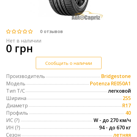
0
отзывов
Нет в наличии
0 грн
Сообщить о наличии
Производитель
Bridgestone
Модель
Potenza RE050A1
Тип Т/С
легковой
Ширина
255
Диаметр
R17
Профиль
40
ИС
(?)
W - до 270 км/ч
ИН
(?)
94 - до 670 кг
Сезон
летняя