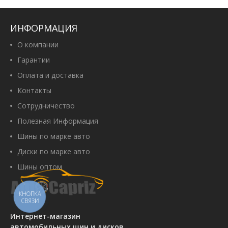
Powertrac EcoComfort X66
185/65 R15 88H
Артикул:
00108991
ИНФОРМАЦИЯ
1 700 грн
О компании
Гарантии
Оплата и доставка
Купить
Контакты
Сотрудничество
Полезная Информация
Barum Bravuris 6 185/65 R15 88T
Шины по марке авто
Артикул:
00105139
Диски по марке авто
2 790 грн
Шины оптом
КНОПКА
СВЯЗИ
Купить
Интернет-магазин
автомобильных шин и дисков