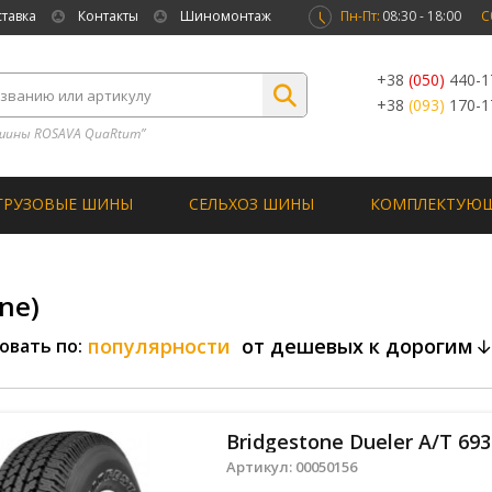
ставка
Контакты
Шиномонтаж
Пн-Пт:
08:30 - 18:00
С
+38
(050)
440-1
+38
(093)
170-1
шины ROSAVA QuaRtum”
ГРУЗОВЫЕ ШИНЫ
СЕЛЬХОЗ ШИНЫ
КОМПЛЕКТУЮ
ne)
популярности
от дешевых к дорогим
овать по:
Bridgestone Dueler A/T 693 
Артикул:
00050156