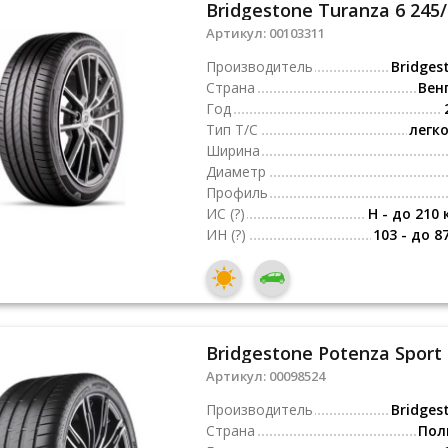
Bridgestone Turanza 6 245
Артикул:
00103311
Производитель
Bridges
Страна
Вен
Год
Тип Т/С
легк
Ширина
Диаметр
Профиль
ИС
(?)
H - до 210 
ИН
(?)
103 - до 8
Bridgestone Potenza Sport 
Артикул:
00098524
Производитель
Bridges
Страна
Пол