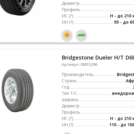
Диаметр
Профиль
ИС
(?)
H - до 210 
ИН
(?)
95 - до 6
Bridgestone Dueler H/T D68
Артикул:
00015296
Производитель
Bridges
Страна
Аф
Год
Тип Т/С
внедоро
Ширина
Диаметр
Профиль
ИС
(?)
H - до 210 
ИН
(?)
110 - до 10