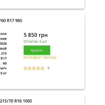
/60 R17 96S
5 850 грн
tone
ония
Остаток: 4 шт
2026
овой
Япония
Купить
2026
215
На складе в г. Черкассы
R17
60
0
км/ч
10 кг
215/70 R16 100S