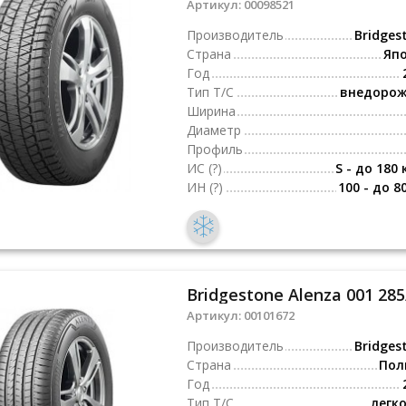
Артикул:
00098521
Производитель
Bridges
Страна
Яп
Год
Тип Т/С
внедоро
Ширина
Диаметр
Профиль
ИС
(?)
S - до 180 
ИН
(?)
100 - до 8
Bridgestone Alenza 001 285
Артикул:
00101672
Производитель
Bridges
Страна
Пол
Год
Тип Т/С
легк