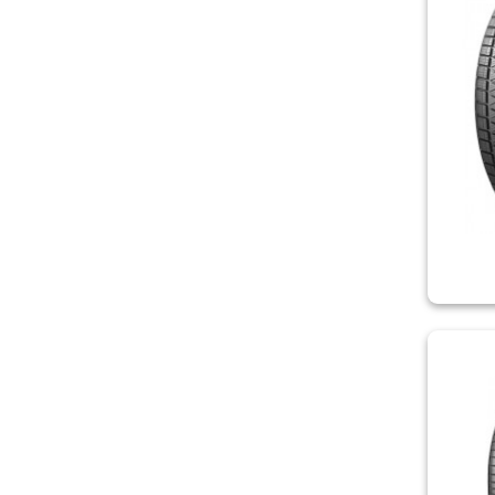
LASSA
LAUFENN
LEAO
LING LONG
MARSHAL
MATADOR
MICHELIN
MIRAGE
NEREUS
NEXEN/ROADSTONE
NOKIAN
ONYX
ORIUM
OVATION
PETLAS
PIRELLI
POWERTRAC
PREMIORRI
RIKEN
ROADCRUZA
ROADMARCH