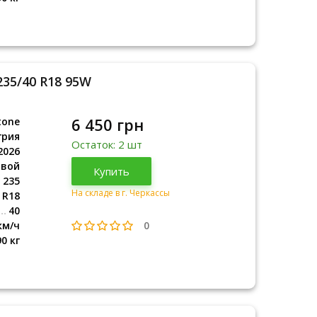
235/40 R18 95W
6 450 грн
tone
грия
Остаток: 2 шт
2026
овой
Венгрия
Купить
2026
235
На складе в г. Черкассы
R18
40
0
км/ч
90 кг