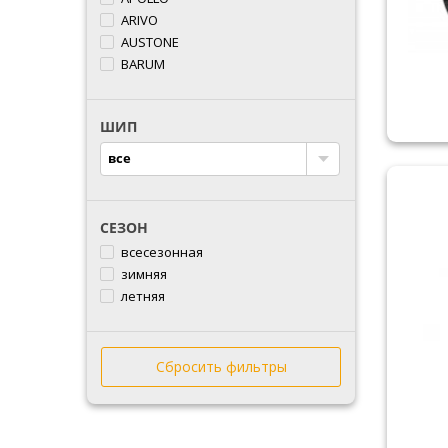
ARIVO
AUSTONE
BARUM
BFGOODRICH
BLACKLION
ШИП
BRIDGESTONE
CACHLAND
все
COMFORSER
CONTINENTAL
COOPER
СЕЗОН
CROSSWIND
всесезонная
DEBICA
зимняя
DOUBLESTAR
летняя
DOVROAD
DUNLOP
DURUN
Сбросить фильтры
ESTRADA
FALKEN
FARROAD
FEDERAL