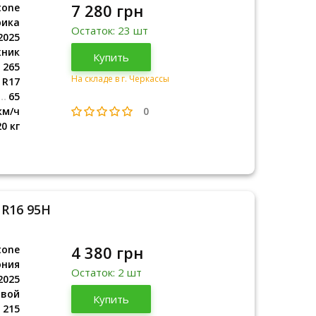
7 280 грн
tone
рика
Остаток: 23 шт
2025
жник
Африка
Купить
2025
265
На складе в г. Черкассы
R17
65
0
км/ч
20 кг
 R16 95H
4 380 грн
tone
ония
Остаток: 2 шт
2025
овой
Япония
Купить
2025
215