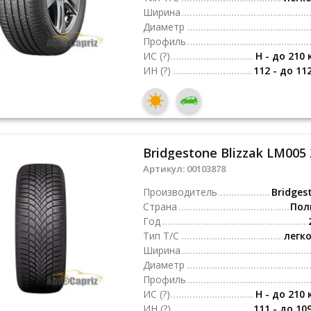
Ширина
Диаметр
Профиль
ИС
(?)
H - до 210 
ИН
(?)
112 - до 11
Bridgestone Blizzak LM005
Артикул:
00103878
Производитель
Bridges
Страна
Пол
Год
Тип Т/С
легк
Ширина
Диаметр
Профиль
ИС
(?)
H - до 210 
ИН
(?)
111 - до 10