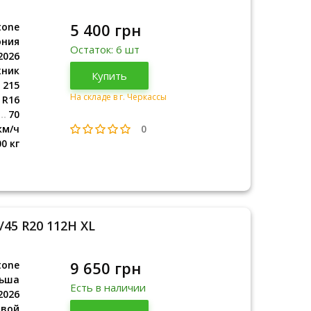
5 400 грн
tone
ония
Остаток: 6 шт
2026
жник
Япония
Купить
2026
215
На складе в г. Черкассы
R16
70
0
км/ч
00 кг
/45 R20 112H XL
9 650 грн
tone
ьша
Есть в наличии
2026
овой
Польша