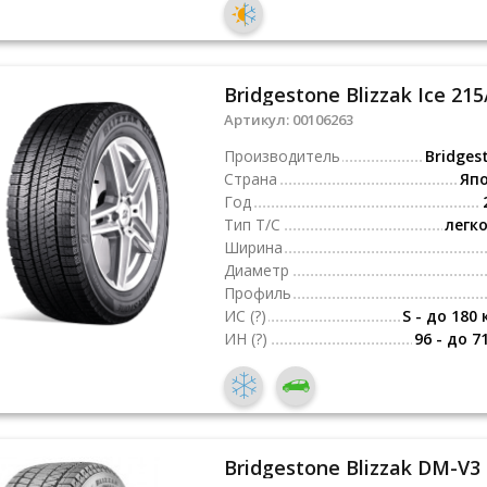
Bridgestone Blizzak Ice 215
Артикул:
00106263
Производитель
Bridges
Страна
Яп
Год
Тип Т/С
легк
Ширина
Диаметр
Профиль
ИС
(?)
S - до 180 
ИН
(?)
96 - до 7
Bridgestone Blizzak DM-V3 