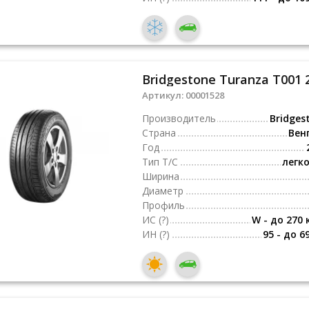
Bridgestone Turanza T001 
Артикул:
00001528
Производитель
Bridges
Страна
Вен
Год
Тип Т/С
легк
Ширина
Диаметр
Профиль
ИС
(?)
W - до 270 
ИН
(?)
95 - до 6