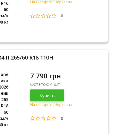
На складе в г. Черкассы
R16
60
0
км/ч
90 кг
4 II 265/60 R18 110H
7 790 грн
tone
рика
Остаток: 4 шт
2026
жник
Африка
Купить
2026
265
На складе в г. Черкассы
R18
60
0
км/ч
60 кг