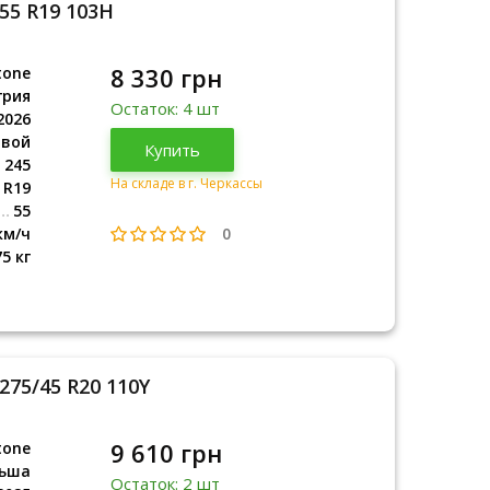
/55 R19 103H
8 330 грн
tone
грия
Остаток: 4 шт
2026
овой
Венгрия
Купить
2026
245
На складе в г. Черкассы
R19
55
0
км/ч
75 кг
275/45 R20 110Y
9 610 грн
tone
ьша
Остаток: 2 шт