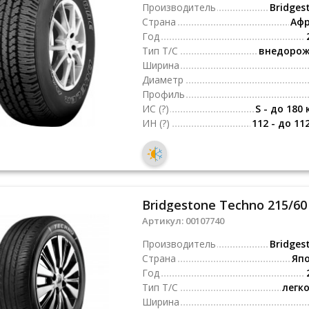
Производитель
Bridges
Страна
Аф
Год
Тип Т/С
внедоро
Ширина
Диаметр
Профиль
ИС
(?)
S - до 180 
ИН
(?)
112 - до 11
Bridgestone Techno 215/60
Артикул:
00107740
Производитель
Bridges
Страна
Яп
Год
Тип Т/С
легк
Ширина