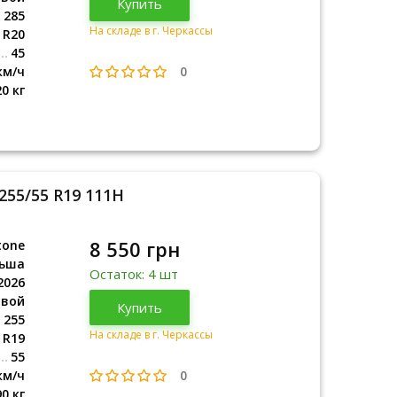
Купить
2026
285
На складе в г. Черкассы
R20
45
0
км/ч
20 кг
 255/55 R19 111H
8 550 грн
tone
ьша
Остаток: 4 шт
2026
овой
Польша
Купить
2026
255
На складе в г. Черкассы
R19
55
0
км/ч
90 кг