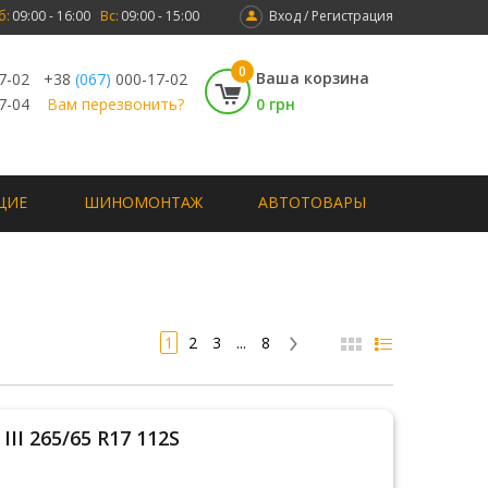
б:
09:00 - 16:00
Вс:
09:00 - 15:00
Вход / Регистрация
0
Ваша корзина
7-02
+38
(067)
000-17-02
7-04
Вам перезвонить?
0 грн
ЩИЕ
ШИНОМОНТАЖ
АВТОТОВАРЫ
1
2
3
...
8
III 265/65 R17 112S