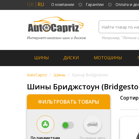
UK
RU
О компании
Гарантии
Оплата и до
Интернет-магазин шин и дисков
Например, "Летние 
ШИНЫ
ДИСКИ
МОТОШИНЫ
AutoCapriz
Шины
Бренд: Bridgestone;
Шины Бриджстоун (Bridgesto
Сортир
ФИЛЬТРОВАТЬ ТОВАРЫ
По параметрам
По марке авто