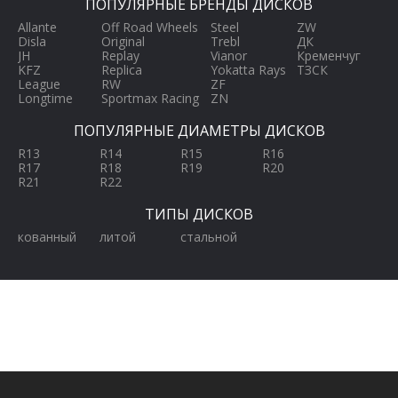
ПОПУЛЯРНЫЕ БРЕНДЫ ДИСКОВ
Allante
Off Road Wheels
Steel
ZW
Disla
Original
Trebl
ДК
JH
Replay
Vianor
Кременчуг
KFZ
Replica
Yokatta Rays
ТЗСК
League
RW
ZF
Longtime
Sportmax Racing
ZN
ПОПУЛЯРНЫЕ ДИАМЕТРЫ ДИСКОВ
R13
R14
R15
R16
R17
R18
R19
R20
R21
R22
ТИПЫ ДИСКОВ
кованный
литой
стальной