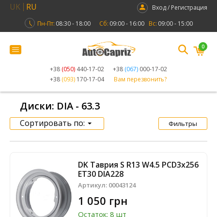
UK
RU
Вход / Регистрация
Пн-Пт:
08:30 - 18:00
Сб:
09:00 - 16:00
Вс:
09:00 - 15:00
0
+38
(050)
440-17-02
+38
(067)
000-17-02
+38
(093)
170-17-04
Вам перезвонить?
Диски: DIA - 63.3
Сортировать по:
Фильтры
DK Таврия S R13 W4.5 PCD3x256
ET30 DIA228
Артикул:
00043124
1 050 грн
Остаток: 8 шт