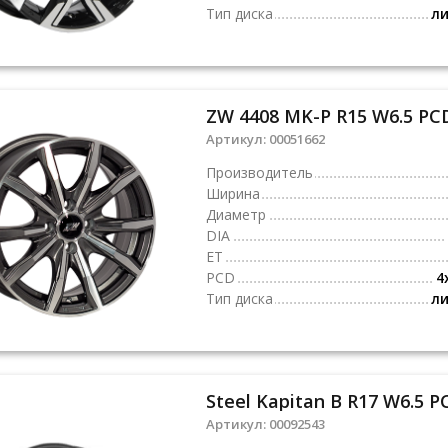
Тип диска
л
ZW 4408 MK-P R15 W6.5 PCD
Артикул:
00051662
Производитель
Ширина
Диаметр
DIA
ET
PCD
4
Тип диска
л
Steel Kapitan B R17 W6.5 P
Артикул:
00092543