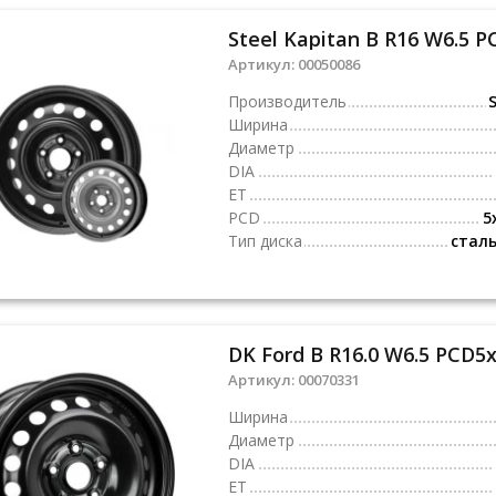
Steel Kapitan B R16 W6.5 P
Артикул:
00050086
Производитель
S
Ширина
Диаметр
DIA
ET
PCD
5
Тип диска
стал
DK Ford B R16.0 W6.5 PCD5x
Артикул:
00070331
Ширина
Диаметр
DIA
ET