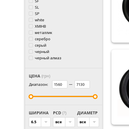
SF
SL
SP
white
XMIHB
металлик
серебро
серый
черный
черный алмаз
ЦЕНА
(грн)
Диапазон:
ШИРИНА
PCD
(?)
ДИАМЕТР
6.5
все
все