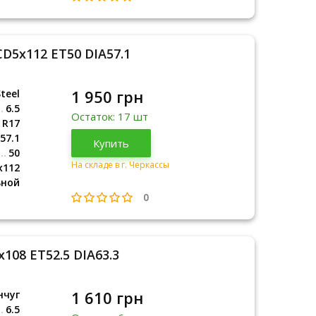
CD5x112 ET50 DIA57.1
1 950 грн
teel
6.5
Остаток: 17 шт
R17
57.1
Купить
50
На складе в г. Черкассы
x112
ьной
0
x108 ET52.5 DIA63.3
1 610 грн
нчуг
6.5