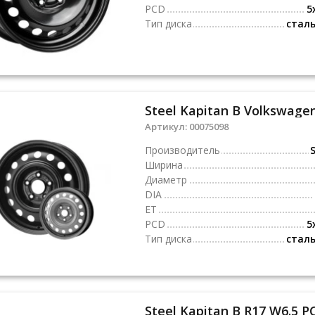
PCD
5
Тип диска
стал
Артикул:
00075098
Производитель
S
Ширина
Диаметр
DIA
ET
PCD
5
Тип диска
стал
Steel Kapitan B R17 W6.5 P