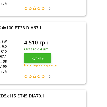
итой
0
4x100 ET38 DIA67.1
4 510 грн
ZW
6.5
Остаток: 4 шт
R15
67.1
Купить
38
На складе в г. Черкассы
x100
итой
0
CD5x115 ET45 DIA70.1