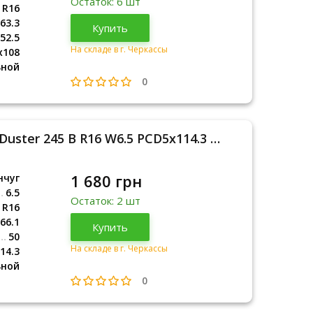
Остаток: 6 шт
R16
63.3
Купить
52.5
На складе в г. Черкассы
x108
ьной
0
Кременчуг (КрКЗ) Renault Duster 245 B R16 W6.5 PCD5x114.3 ET50 DIA66.1
1 680 грн
нчуг
6.5
Остаток: 2 шт
R16
66.1
Купить
50
На складе в г. Черкассы
14.3
ьной
0