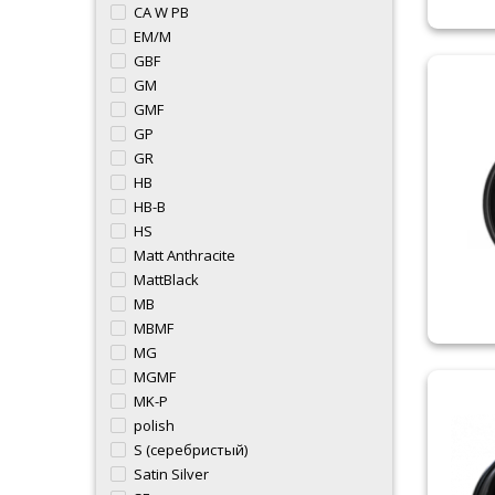
CA W PB
EM/M
GBF
GM
GMF
GP
GR
HB
HB-B
HS
Matt Anthracite
MattBlack
MB
MBMF
MG
MGMF
MK-P
polish
S (серебристый)
Satin Silver