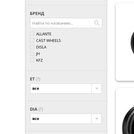
БРЕНД
ALLANTE
CAST WHEELS
DISLA
JH
KFZ
LEAGUE
LONGTIME
ET
(?)
OFF ROAD WHEELS
ORIGINAL
все
REPLAY
REPLICA
RW
DIA
(?)
SPORTMAX RACING
все
STEEL
TREBL
VIANOR