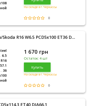
x108
На складе в г. Черкассы
ьной
0
Steel Kapitan B Volkswagen/Skoda R16 W6.5 PCD5x100 ET36 DIA57.1
1 670 грн
teel
6.5
Остаток: 4 шт
R16
57.1
Купить
36
На складе в г. Черкассы
x100
ьной
0
CD5x114.3 ET40 DIA66.1