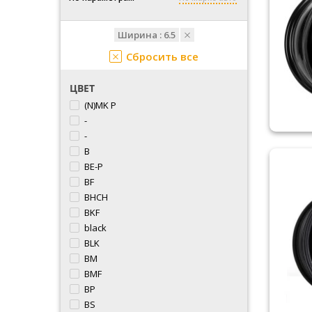
Ширина :
6.5
Сбросить все
ЦВЕТ
(N)MK P
-
-
B
BE-P
BF
BHCH
BKF
black
BLK
BM
BMF
BP
BS