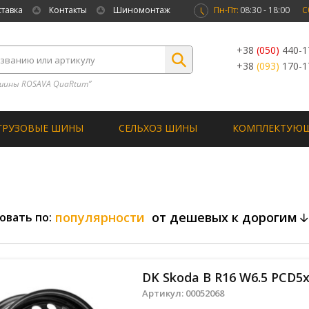
ставка
Контакты
Шиномонтаж
Пн-Пт:
08:30 - 18:00
С
+38
(050)
440-1
+38
(093)
170-1
шины ROSAVA QuaRtum”
ГРУЗОВЫЕ ШИНЫ
СЕЛЬХОЗ ШИНЫ
КОМПЛЕКТУЮ
популярности
от дешевых к дорогим
овать по:
DK Skoda B R16 W6.5 PCD5x
Артикул:
00052068