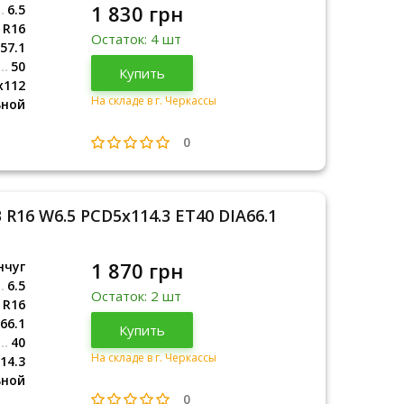
1 830 грн
6.5
R16
Остаток: 4 шт
57.1
50
Купить
x112
На складе в г. Черкассы
ьной
0
 R16 W6.5 PCD5x114.3 ET40 DIA66.1
1 870 грн
нчуг
6.5
Остаток: 2 шт
R16
66.1
Купить
40
На складе в г. Черкассы
14.3
ьной
0