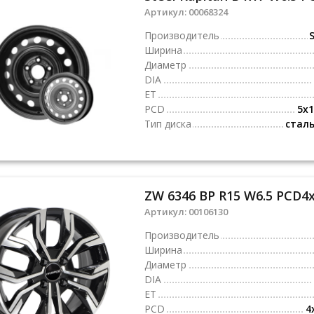
Артикул:
00068324
Производитель
S
Ширина
Диаметр
DIA
ET
PCD
5x1
Тип диска
стал
ZW 6346 BP R15 W6.5 PCD4x
Артикул:
00106130
Производитель
Ширина
Диаметр
DIA
ET
PCD
4