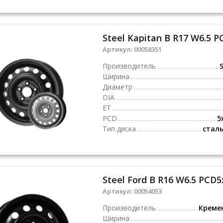
Steel Kapitan B R17 W6.5 P
Артикул:
00058351
Производитель
S
Ширина
Диаметр
DIA
ET
PCD
5
Тип диска
стал
Steel Ford B R16 W6.5 PCD5
Артикул:
00054053
Производитель
Креме
Ширина