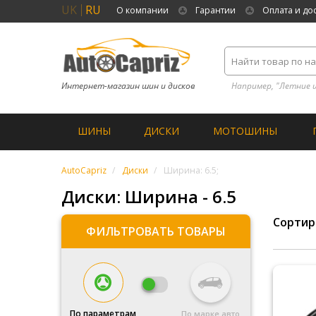
UK
RU
О компании
Гарантии
Оплата и до
Интернет-магазин шин и дисков
Например, "Летние 
ШИНЫ
ДИСКИ
МОТОШИНЫ
AutoCapriz
Диски
Ширина: 6.5;
Диски: Ширина - 6.5
Сортир
ФИЛЬТРОВАТЬ ТОВАРЫ
По параметрам
По марке авто