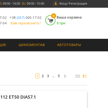
б:
09:00 - 16:00
Вс:
09:00 - 15:00
Вход / Регистрация
0
Ваша корзина
7-02
+38
(067)
000-17-02
7-04
Вам перезвонить?
0 грн
ЩИЕ
ШИНОМОНТАЖ
АВТОТОВАРЫ
1
2
3
...
5
112 ET50 DIA57.1