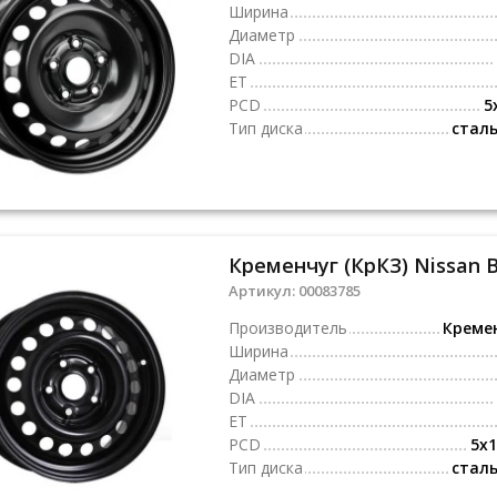
Ширина
Диаметр
DIA
ET
PCD
5
Тип диска
стал
Кременчуг (КрКЗ) Nissan B
Артикул:
00083785
Производитель
Креме
Ширина
Диаметр
DIA
ET
PCD
5x1
Тип диска
стал