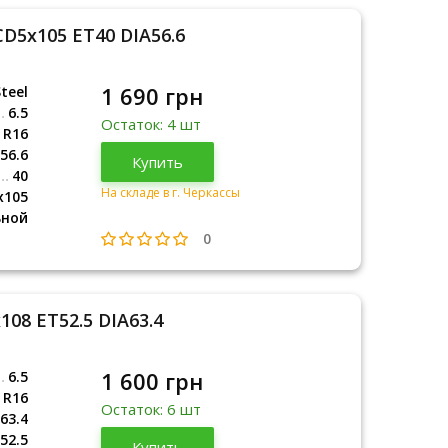
CD5x105 ET40 DIA56.6
1 690 грн
teel
6.5
Остаток: 4 шт
R16
56.6
Купить
40
На складе в г. Черкассы
x105
ьной
0
108 ET52.5 DIA63.4
1 600 грн
6.5
R16
Остаток: 6 шт
63.4
52.5
Купить