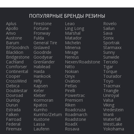
ПОПУЛЯРНЫЕ БРЕНДЫ РЕЗИНЫ
Aplus
Firestone
Leao
Rovelo
Apollo
Fortune
Ling Long
Sailun
Arivo
Fronway
Marshal
Sava
Austone
Fulda
Matador
Sonix
Barum
General Tire
Michelin
Sportrak
BFGoodrich
Gislaved
Minerva
Starmaxx
Blacklion
Goodride
Mirage
Sunny
Bridgestone
Goodyear
Nereus
Sunwide
Cachland
Grenlander
Nexen/Roadstone
Tercelo
Comforser
Habilead
Nitto
Tigar
Continental
Haida
Nokian
Torque
Cooper
Hankook
Onyx
Tourador
CrossWind
Hifly
Ovation
Toyo
Debica
Kapsen
Petlas
Tracmax
Doublestar
Keter
Pirelli
Triangle
Dovroad
Kleber
Powertrac
Uniroyal
Dunlop
Kormoran
Premiorri
Valsa
Durun
Kpatos
Riken
Viking
Estrada
Kumho
Roadcruza
Vredestein
Falken
Kumho/Zetum
Roadmarch
Wanli
Farroad
Kustone
Roadstone
Waterfall
Federal
Lassa
RoadX
WestLake
Firemax
Laufenn
Rosava
Yokohama