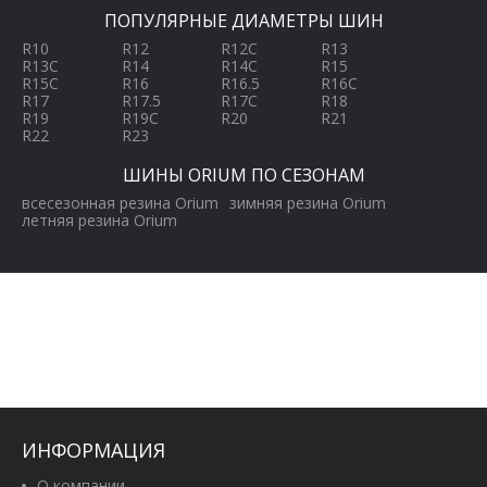
ПОПУЛЯРНЫЕ ДИАМЕТРЫ ШИН
R10
R12
R12C
R13
R13C
R14
R14C
R15
R15C
R16
R16.5
R16C
R17
R17.5
R17C
R18
R19
R19C
R20
R21
R22
R23
ШИНЫ ORIUM ПО СЕЗОНАМ
всесезонная резина Orium
зимняя резина Orium
летняя резина Orium
ИНФОРМАЦИЯ
О компании