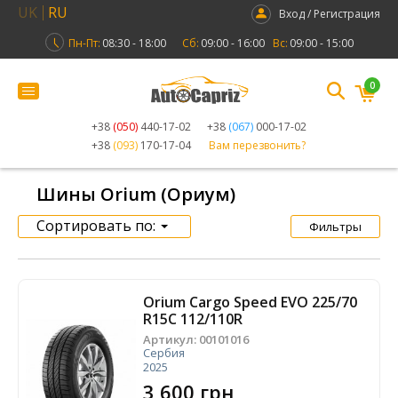
UK
RU
Вход / Регистрация
Пн-Пт:
08:30 - 18:00
Сб:
09:00 - 16:00
Вс:
09:00 - 15:00
0
+38
(050)
440-17-02
+38
(067)
000-17-02
+38
(093)
170-17-04
Вам перезвонить?
Шины Orium (Ориум)
Сортировать по:
Фильтры
Orium Cargo Speed EVO ​​225/70
R15C 112/110R
Артикул:
00101016
Сербия
2025
3 600 грн