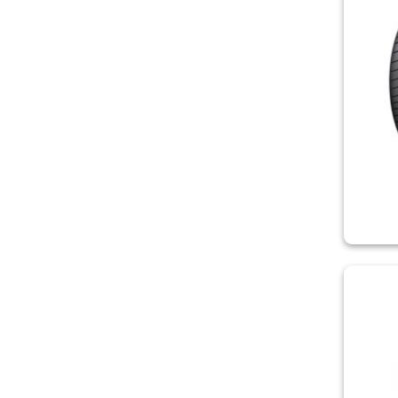
KUMHO/ZETUM
KUSTONE
LASSA
LAUFENN
LEAO
LING LONG
MARSHAL
MATADOR
MICHELIN
MINERVA
MIRAGE
NEREUS
NEXEN/ROADSTONE
NITTO
NOKIAN
ONYX
ORIUM
OVATION
PETLAS
PIRELLI
POWERTRAC