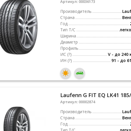
Артикул:
00036173
Производитель
Lau
Страна
Вен
Год
Тип Т/С
легк
Ширина
Диаметр
Профиль
ИС
(?)
V - до 240 
ИН
(?)
91 - до 6
Laufenn G FIT EQ LK41 185
Артикул:
00002874
Производитель
Lau
Страна
Вен
Год
Тип Т/С
легк