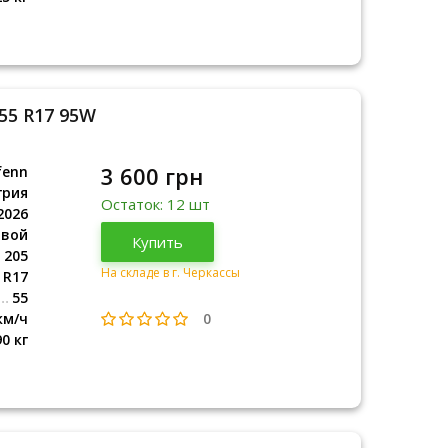
/55 R17 95W
3 600 грн
fenn
грия
Остаток: 12 шт
2026
овой
Венгрия
Купить
2026
205
На складе в г. Черкассы
R17
55
0
км/ч
90 кг