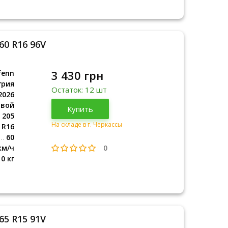
60 R16 96V
3 430 грн
fenn
грия
Остаток: 12 шт
2026
овой
Венгрия
Купить
2026
205
На складе в г. Черкассы
R16
60
0
км/ч
10 кг
65 R15 91V