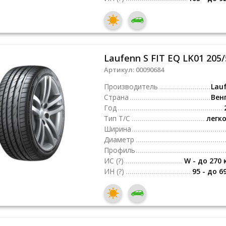
Laufenn S FIT EQ LK01 205
Артикул:
00090684
Производитель
Lau
Страна
Вен
Год
Тип Т/С
легк
Ширина
Диаметр
Профиль
ИС
(?)
W - до 270 
ИН
(?)
95 - до 6