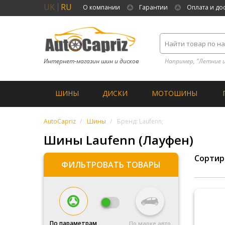
UK
RU
О компании
Гарантии
Оплата и до
Интернет-магазин шин и дисков
Например, "Летние 
ШИНЫ
ДИСКИ
МОТОШИНЫ
AutoCapriz
Шины
Бренд: Laufenn;
Шины Laufenn (Лауфен)
Сортир
ФИЛЬТРОВАТЬ ТОВАРЫ
По параметрам
По марке авто