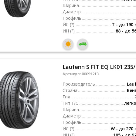
Ширина
Диаметр
Профиль
ИС
(?)
T - до 190 
ИН
(?)
88 - до 5
Laufenn S FIT EQ LK01 235
Артикул:
00091213
Производитель
Lau
Страна
Вен
Год
Тип Т/С
легк
Ширина
Диаметр
Профиль
ИС
(?)
W - до 270 
ИН
(?)
105 - до 9