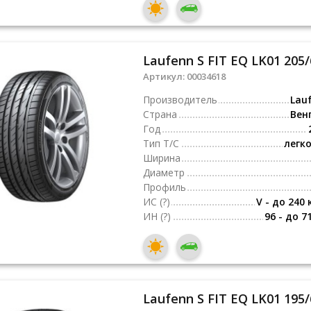
Laufenn S FIT EQ LK01 205/
Артикул:
00034618
Производитель
Lau
Страна
Вен
Год
Тип Т/С
легк
Ширина
Диаметр
Профиль
ИС
(?)
V - до 240 
ИН
(?)
96 - до 7
Laufenn S FIT EQ LK01 195/