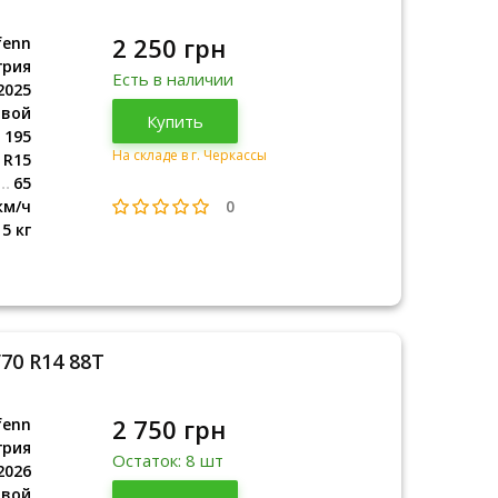
2 250 грн
fenn
грия
Есть в наличии
2025
овой
Венгрия
Купить
2025
195
На складе в г. Черкассы
R15
65
0
км/ч
15 кг
/70 R14 88T
2 750 грн
fenn
грия
Остаток: 8 шт
2026
овой
Венгрия