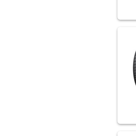
TRACMAX
TRIANGLE
UNIROYAL
VALSA
VIKING
VREDESTEIN
WANLI
WATERFALL
WESTLAKE
YOKOHAMA