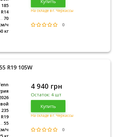
Купить
2026
185
На складе в г. Черкассы
R14
70
0
км/ч
60 кг
/55 R19 105W
4 940 грн
fenn
грия
Остаток: 4 шт
2026
овой
Венгрия
Купить
2026
235
На складе в г. Черкассы
R19
55
0
км/ч
25 кг