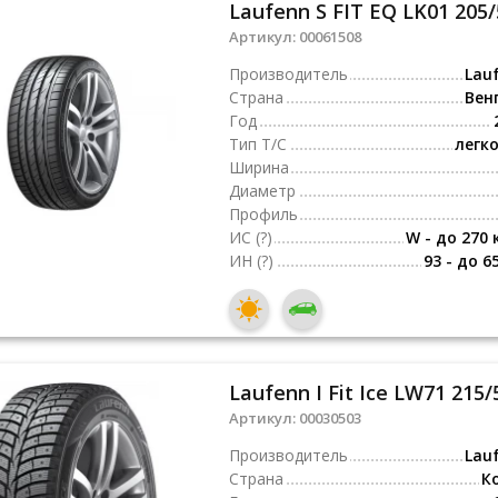
Laufenn S FIT EQ LK01 205
Артикул:
00061508
Производитель
Lau
Страна
Вен
Год
Тип Т/С
легк
Ширина
Диаметр
Профиль
ИС
(?)
W - до 270 
ИН
(?)
93 - до 6
Laufenn I Fit Ice LW71 215/
Артикул:
00030503
Производитель
Lau
Страна
К