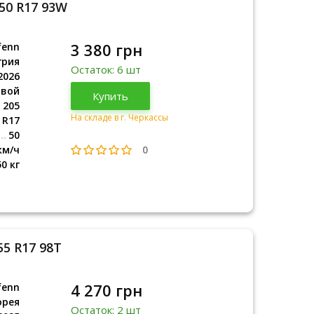
/50 R17 93W
3 380 грн
fenn
грия
Остаток: 6 шт
2026
овой
Венгрия
Купить
2026
205
На складе в г. Черкассы
R17
50
0
км/ч
50 кг
55 R17 98T
4 270 грн
fenn
орея
Остаток: 2 шт