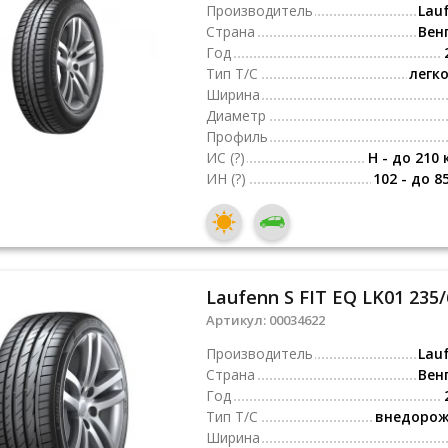
Производитель
Lau
Страна
Вен
Год
Тип Т/С
легк
Ширина
Диаметр
Профиль
ИС
(?)
H - до 210 
ИН
(?)
102 - до 8
Laufenn S FIT EQ LK01 235/
Артикул:
00034622
Производитель
Lau
Страна
Вен
Год
Тип Т/С
внедоро
Ширина