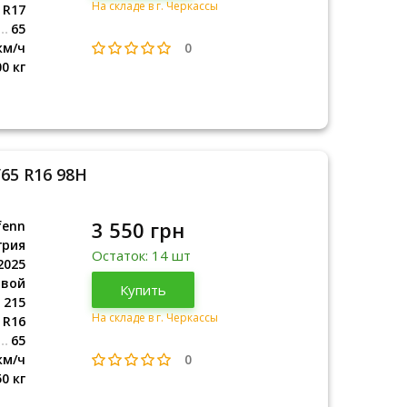
На складе в г. Черкассы
R17
65
0
км/ч
00 кг
/65 R16 98H
3 550 грн
fenn
грия
Остаток: 14 шт
2025
овой
Венгрия
Купить
2025
215
На складе в г. Черкассы
R16
65
0
км/ч
50 кг