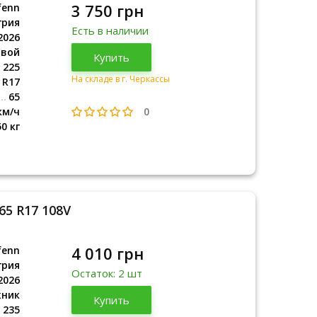
3 750 грн
fenn
грия
Есть в наличии
2026
овой
Венгрия
Купить
2026
225
На складе в г. Черкассы
R17
65
0
км/ч
50 кг
65 R17 108V
4 010 грн
fenn
грия
Остаток: 2 шт
2026
жник
Венгрия
Купить
2026
235