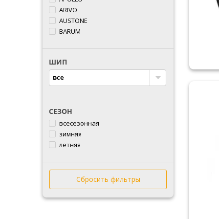
ARIVO
AUSTONE
BARUM
BFGOODRICH
BLACKLION
ШИП
BRIDGESTONE
CACHLAND
все
COMFORSER
CONTINENTAL
COOPER
СЕЗОН
CROSSWIND
всесезонная
DEBICA
зимняя
DOUBLESTAR
летняя
DOVROAD
DUNLOP
DURUN
Сбросить фильтры
ESTRADA
FALKEN
FARROAD
FEDERAL