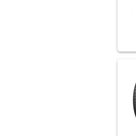
PREMIORRI
RIKEN
ROADCRUZA
ROADMARCH
ROADSTONE
ROADX
ROSAVA
ROVELO
SAILUN
SAVA
SONIX
SPORTRAK
STARMAXX
SUNNY
SUNWIDE
TERCELO
TIGAR
TORQUE
TOURADOR
TOYO