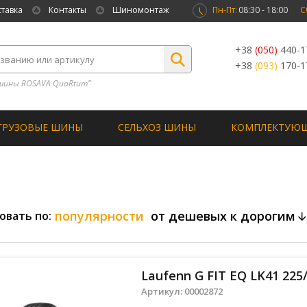
ставка
Контакты
Шиномонтаж
Пн-Пт:
08:30 - 18:00
С
+38
(050)
440-1
+38
(093)
170-1
шины ROSAVA QuaRtum”
ГРУЗОВЫЕ ШИНЫ
СЕЛЬХОЗ ШИНЫ
КОМПЛЕКТУЮ
популярности
от дешевых к дорогим
овать по:
Laufenn G FIT EQ LK41 225
Артикул:
00002872