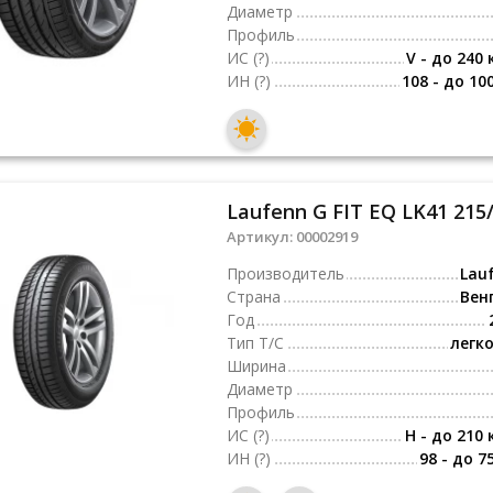
Диаметр
Профиль
ИС
(?)
V - до 240 
ИН
(?)
108 - до 10
Laufenn G FIT EQ LK41 215
Артикул:
00002919
Производитель
Lau
Страна
Вен
Год
Тип Т/С
легк
Ширина
Диаметр
Профиль
ИС
(?)
H - до 210 
ИН
(?)
98 - до 7