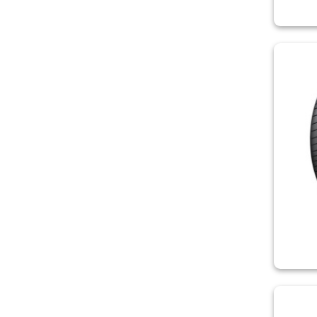
FIREMAX
FIRESTONE
FORTUNE
FRONWAY
FULDA
GENERAL TIRE
GISLAVED
GOODRIDE
GOODYEAR
GRENLANDER
HABILEAD
HAIDA
HANKOOK
HIFLY
KAPSEN
KETER
KLEBER
KORMORAN
KPATOS
KUMHO