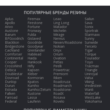
ПОПУЛЯРНЫЕ БРЕНДЫ РЕЗИНЫ
Aplus
Firemax
Leao
Sailun
Apollo
Firestone
Ling Long
Sava
Arivo
Fortune
Matador
Sonix
Austone
Fronway
Michelin
Sportrak
Barum
Fulda
Mirage
Starmaxx
BFGoodrich
Gislaved
Nereus
Sunny
Blacklion
Goodride
Nexen/Roadstone
Sunwide
Bridgestone
Goodyear
Nokian
Tercelo
Cachland
Grenlander
Onyx
Tigar
Comforser
Habilead
Orium
Torque
Continental
Haida
Ovation
Tourador
Cooper
Hankook
Petlas
Toyo
CrossWind
Hifly
Pirelli
Tracmax
Debica
Kapsen
Powertrac
Triangle
Doublestar
Kleber
Premiorri
Uniroyal
Dovroad
Kormoran
Riken
Valsa
Dunlop
Kpatos
Roadcruza
Viking
Durun
Kumho
Roadmarch
Vredestein
Estrada
Kumho/Zetum
Roadstone
Wanli
Falken
Kustone
RoadX
Waterfall
Farroad
Lassa
Rosava
WestLake
Federal
Laufenn
Rovelo
Yokohama