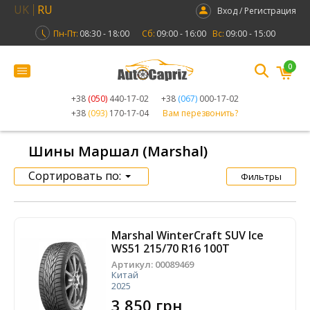
UK
RU
Вход / Регистрация
Пн-Пт:
08:30 - 18:00
Сб:
09:00 - 16:00
Вс:
09:00 - 15:00
0
+38
(050)
440-17-02
+38
(067)
000-17-02
+38
(093)
170-17-04
Вам перезвонить?
Шины Маршал (Marshal)
Сортировать по:
Фильтры
Marshal WinterCraft SUV Ice
WS51 215/70 R16 100T
Артикул:
00089469
Китай
2025
3 850 грн