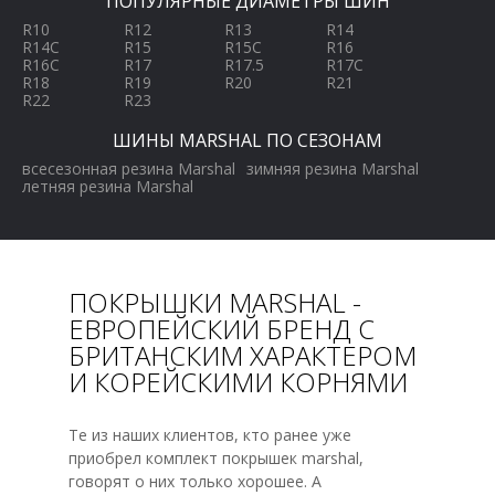
ПОПУЛЯРНЫЕ ДИАМЕТРЫ ШИН
R10
R12
R13
R14
R14C
R15
R15C
R16
R16C
R17
R17.5
R17C
R18
R19
R20
R21
R22
R23
ШИНЫ MARSHAL ПО СЕЗОНАМ
всесезонная резина Marshal
зимняя резина Marshal
летняя резина Marshal
ПОКРЫШКИ MARSHAL -
ЕВРОПЕЙСКИЙ БРЕНД С
БРИТАНСКИМ ХАРАКТЕРОМ
И КОРЕЙСКИМИ КОРНЯМИ
Те из наших клиентов, кто ранее уже
приобрел комплект покрышек marshal,
говорят о них только хорошее. А