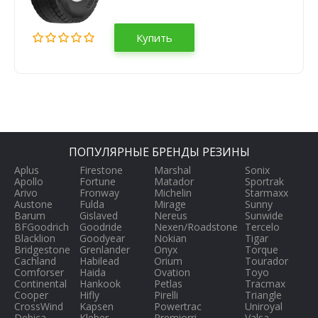
Купить
ПОПУЛЯРНЫЕ БРЕНДЫ РЕЗИНЫ
Aplus
Firestone
Marshal
Sonix
Apollo
Fortune
Matador
Sportrak
Arivo
Fronway
Michelin
Starmaxx
Austone
Fulda
Mirage
Sunny
Barum
Gislaved
Nereus
Sunwide
BFGoodrich
Goodride
Nexen/Roadstone
Tercelo
Blacklion
Goodyear
Nokian
Tigar
Bridgestone
Grenlander
Onyx
Torque
Cachland
Habilead
Orium
Tourador
Comforser
Haida
Ovation
Toyo
Continental
Hankook
Petlas
Tracmax
Cooper
Hifly
Pirelli
Triangle
CrossWind
Kapsen
Powertrac
Uniroyal
Debica
Kleber
Premiorri
Valsa