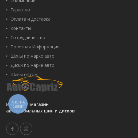
О компании
Гарантии
Оплата и доставка
Контакты
Сотрудничество
Полезная Информация
Шины по марке авто
Диски по марке авто
Шины оптом
КНОПКА
Интернет-магазин
СВЯЗИ
автомобильных шин и дисков