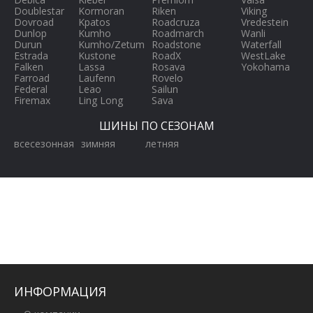
Doublestar
Kormoran
Riken
Viking
Dovroad
Kpatos
Roadcruza
Vredestein
Dunlop
Kumho
Roadmarch
Wanli
Durun
Kumho/Zetum
Roadstone
Waterfall
Estrada
Kustone
RoadX
WestLake
Falken
Lassa
Rosava
Yokohama
Farroad
Laufenn
Rovelo
Federal
Leao
Sailun
Firemax
Ling Long
Sava
ШИНЫ ПО СЕЗОНАМ
всесезонная
зимняя
летняя
ИНФОРМАЦИЯ