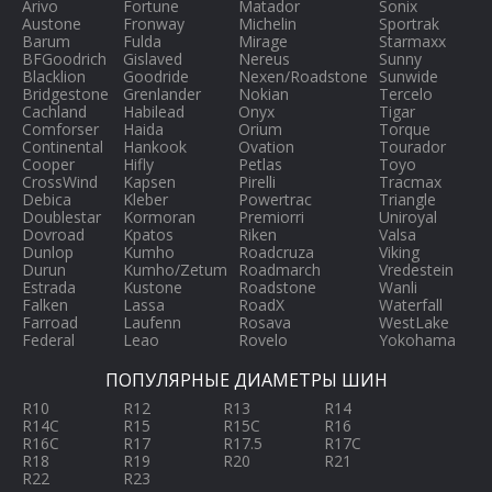
Arivo
Fortune
Matador
Sonix
Austone
Fronway
Michelin
Sportrak
Barum
Fulda
Mirage
Starmaxx
BFGoodrich
Gislaved
Nereus
Sunny
Blacklion
Goodride
Nexen/Roadstone
Sunwide
Bridgestone
Grenlander
Nokian
Tercelo
Cachland
Habilead
Onyx
Tigar
Comforser
Haida
Orium
Torque
Continental
Hankook
Ovation
Tourador
Cooper
Hifly
Petlas
Toyo
CrossWind
Kapsen
Pirelli
Tracmax
Debica
Kleber
Powertrac
Triangle
Doublestar
Kormoran
Premiorri
Uniroyal
Dovroad
Kpatos
Riken
Valsa
Dunlop
Kumho
Roadcruza
Viking
Durun
Kumho/Zetum
Roadmarch
Vredestein
Estrada
Kustone
Roadstone
Wanli
Falken
Lassa
RoadX
Waterfall
Farroad
Laufenn
Rosava
WestLake
Federal
Leao
Rovelo
Yokohama
ПОПУЛЯРНЫЕ ДИАМЕТРЫ ШИН
R10
R12
R13
R14
R14C
R15
R15C
R16
R16C
R17
R17.5
R17C
R18
R19
R20
R21
R22
R23