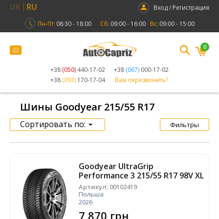
UK
RU
Вход / Регистрация
Пн-Пт:
08:30 - 18:00
Сб:
09:00 - 16:00
Вс:
09:00 - 15:00
0
+38
(050)
440-17-02
+38
(067)
000-17-02
+38
(093)
170-17-04
Вам перезвонить?
Шины Goodyear 215/55 R17
Сортировать по:
Фильтры
Goodyear UltraGrip
Performance 3 215/55 R17 98V XL
Артикул:
00102419
Польша
2026
7 870 грн