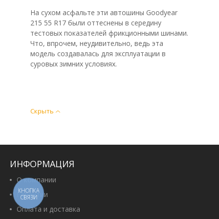
На сухом асфальте эти автошины Goodyear
215 55 R17 были оттеснены в середину
тестовых показателей фрикционными шинами.
Что, впрочем, неудивительно, ведь эта
модель создавалась для эксплуатации в
суровых зимних условиях.
Скрыть
ИНФОРМАЦИЯ
О компании
КНОПКА
Гарантии
СВЯЗИ
Оплата и доставка