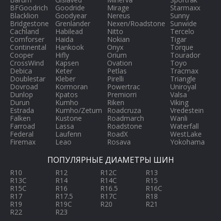
BFGoodrich
Goodride
Mirage
Starmaxx
Blacklion
Goodyear
Nereus
Sunny
Bridgestone
Grenlander
Nexen/Roadstone
Sunwide
Cachland
Habilead
Nitto
Tercelo
Comforser
Haida
Nokian
Tigar
Continental
Hankook
Onyx
Torque
Cooper
Hifly
Orium
Tourador
CrossWind
Kapsen
Ovation
Toyo
Debica
Keter
Petlas
Tracmax
Doublestar
Kleber
Pirelli
Triangle
Dovroad
Kormoran
Powertrac
Uniroyal
Dunlop
Kpatos
Premiorri
Valsa
Durun
Kumho
Riken
Viking
Estrada
Kumho/Zetum
Roadcruza
Vredestein
Falken
Kustone
Roadmarch
Wanli
Farroad
Lassa
Roadstone
Waterfall
Federal
Laufenn
RoadX
WestLake
Firemax
Leao
Rosava
Yokohama
ПОПУЛЯРНЫЕ ДИАМЕТРЫ ШИН
R10
R12
R12C
R13
R13C
R14
R14C
R15
R15C
R16
R16.5
R16C
R17
R17.5
R17C
R18
R19
R19C
R20
R21
R22
R23