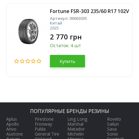
Fortune FSR-303 235/60 R17 102V
Артикул:
00063035
Китай
2025
2 770 грн
Остаток: 4 шт
Купить
ПОПУЛЯРНЫЕ БРЕНДЫ РЕЗИНЫ
Aplus
Firestone
Ling Long
Rovelo
Apollo
Fronway
Marshal
Sailun
Arivo
Fulda
Matador
Sava
Austone
General Tire
Michelin
Sonix
Barum
Gislaved
Minerva
Sportrak