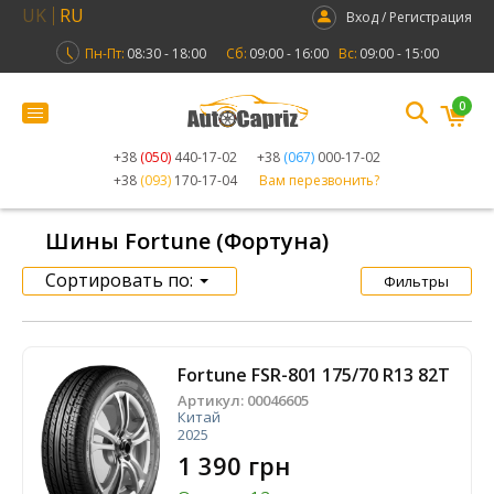
UK
RU
Вход / Регистрация
Пн-Пт:
08:30 - 18:00
Сб:
09:00 - 16:00
Вс:
09:00 - 15:00
0
+38
(050)
440-17-02
+38
(067)
000-17-02
+38
(093)
170-17-04
Вам перезвонить?
Шины Fortune (Фортуна)
Сортировать по:
Фильтры
Fortune FSR-801 175/70 R13 82T
Артикул:
00046605
Китай
2025
1 390 грн