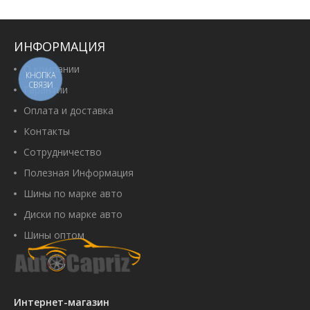
ИНФОРМАЦИЯ
О компании
КНОПКА
СВЯЗИ
Гарантии
Оплата и доставка
Контакты
Сотрудничество
Полезная Информация
Шины по марке авто
Диски по марке авто
Шины оптом
Интернет-магазин