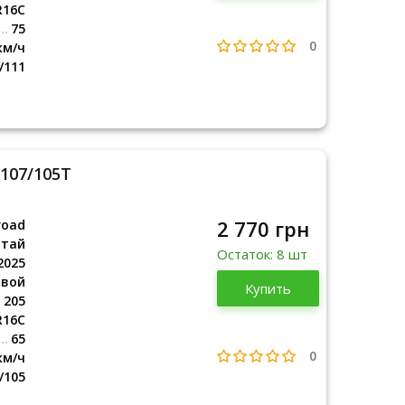
R16C
75
0
км/ч
/111
 107/105T
2 770 грн
road
итай
Остаток: 8 шт
2025
овой
Китай
Купить
2025
205
R16C
65
0
км/ч
/105