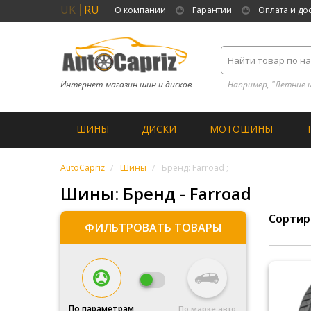
UK
RU
О компании
Гарантии
Оплата и до
Интернет-магазин шин и дисков
Например, "Летние 
ШИНЫ
ДИСКИ
МОТОШИНЫ
AutoCapriz
Шины
Бренд: Farroad ;
Шины: Бренд - Farroad
Сортир
ФИЛЬТРОВАТЬ ТОВАРЫ
По параметрам
По марке авто