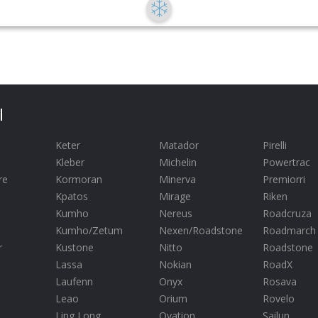
Ы
Keter
Matador
Pirelli
Kleber
Michelin
Powertrac
re
Kormoran
Minerva
Premiorri
Kpatos
Mirage
Riken
Kumho
Nereus
Roadcruza
Kumho/Zetum
Nexen/Roadstone
Roadmarch
r
Kustone
Nitto
Roadstone
Lassa
Nokian
RoadX
Laufenn
Onyx
Rosava
Leao
Orium
Rovelo
Ling Long
Ovation
Sailun