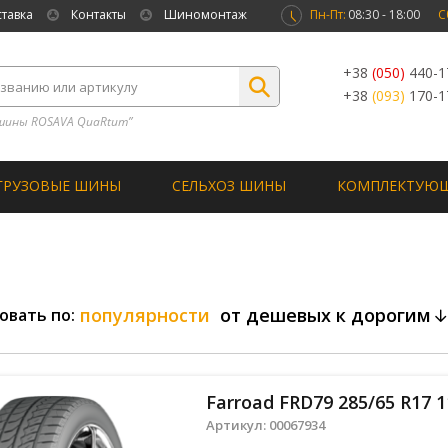
ставка
Контакты
Шиномонтаж
Пн-Пт:
08:30 - 18:00
С
+38
(050)
440-1
+38
(093)
170-1
шины ROSAVA QuaRtum”
ГРУЗОВЫЕ ШИНЫ
СЕЛЬХОЗ ШИНЫ
КОМПЛЕКТУЮ
популярности
от дешевых к дорогим
овать по:
Farroad FRD79 285/65 R17 
Артикул:
00067934