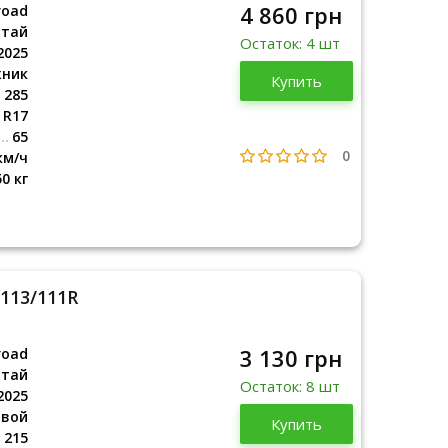
4 860 грн
road
итай
Остаток: 4 шт
2025
жник
Китай
Купить
2025
285
R17
65
0
км/ч
50 кг
 113/111R
3 130 грн
road
итай
Остаток: 8 шт
2025
овой
Китай
Купить
2025
215