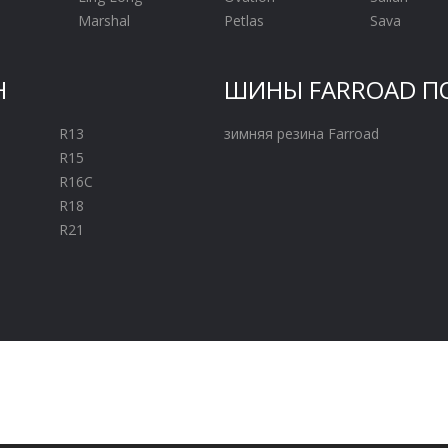
Marshal
Petlas
Sava
Н
ШИНЫ FARROAD П
R13
зимняя резина Farroad
R15
R16C
R18
R21