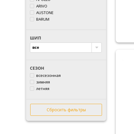
ARIVO
AUSTONE
BARUM
BFGOODRICH
BLACKLION
ШИП
BRIDGESTONE
CACHLAND
все
COMFORSER
CONTINENTAL
COOPER
СЕЗОН
CROSSWIND
всесезонная
DEBICA
зимняя
DOUBLESTAR
летняя
DOVROAD
DUNLOP
DURUN
Сбросить фильтры
ESTRADA
FALKEN
FARROAD
FEDERAL