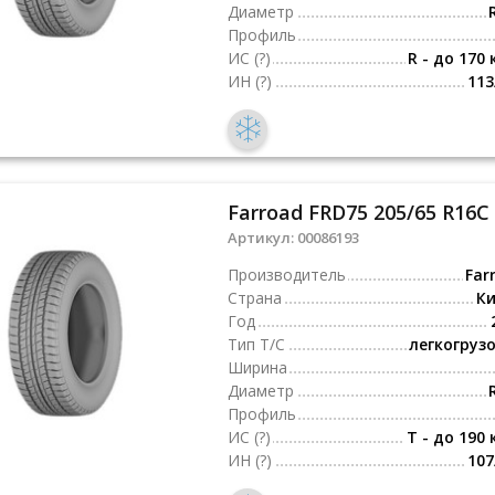
Диаметр
Профиль
ИС
(?)
R - до 170 
ИН
(?)
113
Farroad FRD75 205/65 R16C
Артикул:
00086193
Производитель
Far
Страна
К
Год
Тип Т/С
легкогруз
Ширина
Диаметр
Профиль
ИС
(?)
T - до 190 
ИН
(?)
107