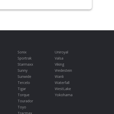
Sonix
Uniroyal
Sportrak
Valsa
Starmaxx
Viking
Sunny
Vredestein
Sunwide
Wanli
Tercelo
Waterfall
Tigar
WestLake
Torque
Yokohama
Tourador
Toyo
Tracmax