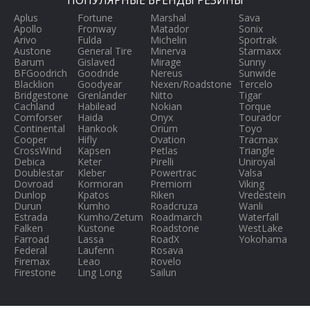
ПОПУЛЯРНЫЕ БРЕНДЫ РЕЗИНЫ
Aplus
Fortune
Marshal
Sava
Apollo
Fronway
Matador
Sonix
Arivo
Fulda
Michelin
Sportrak
Austone
General Tire
Minerva
Starmaxx
Barum
Gislaved
Mirage
Sunny
BFGoodrich
Goodride
Nereus
Sunwide
Blacklion
Goodyear
Nexen/Roadstone
Tercelo
Bridgestone
Grenlander
Nitto
Tigar
Cachland
Habilead
Nokian
Torque
Comforser
Haida
Onyx
Tourador
Continental
Hankook
Orium
Toyo
Cooper
Hifly
Ovation
Tracmax
CrossWind
Kapsen
Petlas
Triangle
Debica
Keter
Pirelli
Uniroyal
Doublestar
Kleber
Powertrac
Valsa
Dovroad
Kormoran
Premiorri
Viking
Dunlop
Kpatos
Riken
Vredestein
Durun
Kumho
Roadcruza
Wanli
Estrada
Kumho/Zetum
Roadmarch
Waterfall
Falken
Kustone
Roadstone
WestLake
Farroad
Lassa
RoadX
Yokohama
Federal
Laufenn
Rosava
Firemax
Leao
Rovelo
Firestone
Ling Long
Sailun