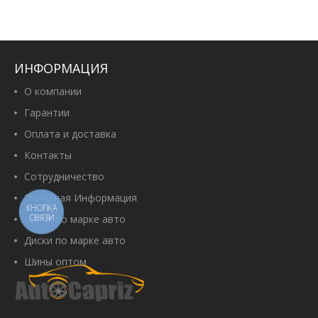
ИНФОРМАЦИЯ
О компании
Гарантии
Оплата и доставка
Контакты
Сотрудничество
Полезная Информация
КНОПКА
СВЯЗИ
Шины по марке авто
Диски по марке авто
Шины оптом