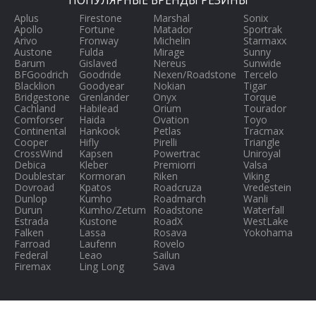
ПОПУЛЯРНЫЕ БРЕНДЫ РЕЗИНЫ
Aplus
Firestone
Marshal
Sonix
Apollo
Fortune
Matador
Sportrak
Arivo
Fronway
Michelin
Starmaxx
Austone
Fulda
Mirage
Sunny
Barum
Gislaved
Nereus
Sunwide
BFGoodrich
Goodride
Nexen/Roadstone
Tercelo
Blacklion
Goodyear
Nokian
Tigar
Bridgestone
Grenlander
Onyx
Torque
Cachland
Habilead
Orium
Tourador
Comforser
Haida
Ovation
Toyo
Continental
Hankook
Petlas
Tracmax
Cooper
Hifly
Pirelli
Triangle
CrossWind
Kapsen
Powertrac
Uniroyal
Debica
Kleber
Premiorri
Valsa
Doublestar
Kormoran
Riken
Viking
Dovroad
Kpatos
Roadcruza
Vredestein
Dunlop
Kumho
Roadmarch
Wanli
Durun
Kumho/Zetum
Roadstone
Waterfall
Estrada
Kustone
RoadX
WestLake
Falken
Lassa
Rosava
Yokohama
Farroad
Laufenn
Rovelo
Federal
Leao
Sailun
Firemax
Ling Long
Sava