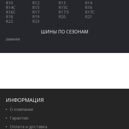
R10
R12
R13
R14
R14C
R15
R15C
R16
R16C
R17
R17.5
R17C
R18
R19
R20
R21
R22
R23
ШИНЫ ПО СЕЗОНАМ
зимняя
ИНФОРМАЦИЯ
О компании
Гарантии
Оплата и доставка