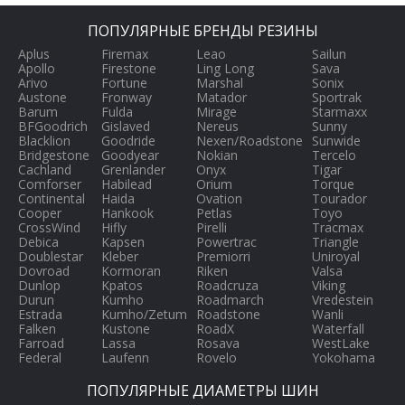
ПОПУЛЯРНЫЕ БРЕНДЫ РЕЗИНЫ
Aplus
Firemax
Leao
Sailun
Apollo
Firestone
Ling Long
Sava
Arivo
Fortune
Marshal
Sonix
Austone
Fronway
Matador
Sportrak
Barum
Fulda
Mirage
Starmaxx
BFGoodrich
Gislaved
Nereus
Sunny
Blacklion
Goodride
Nexen/Roadstone
Sunwide
Bridgestone
Goodyear
Nokian
Tercelo
Cachland
Grenlander
Onyx
Tigar
Comforser
Habilead
Orium
Torque
Continental
Haida
Ovation
Tourador
Cooper
Hankook
Petlas
Toyo
CrossWind
Hifly
Pirelli
Tracmax
Debica
Kapsen
Powertrac
Triangle
Doublestar
Kleber
Premiorri
Uniroyal
Dovroad
Kormoran
Riken
Valsa
Dunlop
Kpatos
Roadcruza
Viking
Durun
Kumho
Roadmarch
Vredestein
Estrada
Kumho/Zetum
Roadstone
Wanli
Falken
Kustone
RoadX
Waterfall
Farroad
Lassa
Rosava
WestLake
Federal
Laufenn
Rovelo
Yokohama
ПОПУЛЯРНЫЕ ДИАМЕТРЫ ШИН