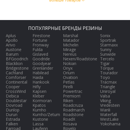
Больше товаров
ПОПУЛЯРНЫЕ БРЕНДЫ РЕЗИНЫ
Aplus
Firestone
Marshal
Sonix
Apollo
Fortune
Matador
Sportrak
Arivo
Fronway
Michelin
Starmaxx
Austone
Fulda
Mirage
Sunny
Barum
Gislaved
Nereus
Sunwide
BFGoodrich
Goodride
Nexen/Roadstone
Tercelo
Blacklion
Goodyear
Nokian
Tigar
Bridgestone
Grenlander
Onyx
Torque
Cachland
Habilead
Orium
Tourador
Comforser
Haida
Ovation
Toyo
Continental
Hankook
Petlas
Tracmax
Cooper
Hifly
Pirelli
Triangle
CrossWind
Kapsen
Powertrac
Uniroyal
Debica
Kleber
Premiorri
Valsa
Doublestar
Kormoran
Riken
Viking
Dovroad
Kpatos
Roadcruza
Vredestein
Dunlop
Kumho
Roadmarch
Wanli
Durun
Kumho/Zetum
Roadstone
Waterfall
Estrada
Kustone
RoadX
WestLake
Falken
Lassa
Rosava
Yokohama
Farroad
Laufenn
Rovelo