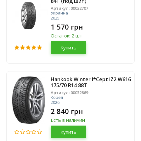
84T (под шип)
Артикул:
00022707
Украина
2025
1 570 грн
Остаток: 2 шт
Купить
Hankook Winter I*Cept iZ2 W616
175/70 R14 88T
Артикул:
00032869
Корея
2026
2 840 грн
Есть в наличии
Купить