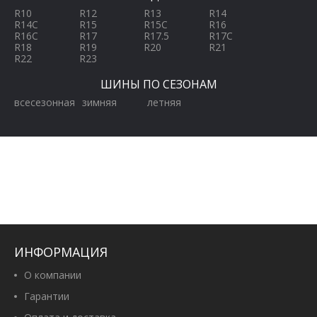
R10
R12
R13
R14
R14C
R15
R15C
R16
R16C
R17
R17.5
R17C
R18
R19
R20
R21
R22
R23
ШИНЫ ПО СЕЗОНАМ
всесезонная
зимняя
летняя
ИНФОРМАЦИЯ
О компании
Гарантии