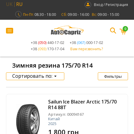
UK
RU
Вход / Регистрация
Пн-Пт:
08:30 - 18:00
Сб:
09:00 - 16:00
Вс:
09:00 - 15:00
0
+38
(050)
440-17-02
+38
(067)
000-17-02
+38
(093)
170-17-04
Вам перезвонить?
Зимняя резина 175/70 R14
Сортировать по:
Фильтры
Sailun Ice Blazer Arctic 175/70
R14 88T
Артикул:
00094167
Китай
2025
1 800 грн