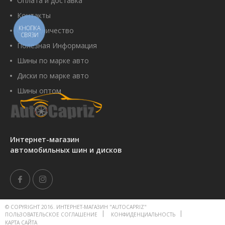
Оплата и доставка
Контакты
КНОПКА
Сотрудничество
СВЯЗИ
Полезная Информация
Шины по марке авто
Диски по марке авто
Шины оптом
Интернет-магазин
автомобильных шин и дисков
© COPYRIGHT 2016. ИНТЕРНЕТ-МАГАЗИН "AUTOCAPRIZ"
ПОЛЬЗОВАТЕЛЬСКОЕ СОГЛАШЕНИЕ
КОНФИДЕНЦИАЛЬНОСТЬ
КАРТА САЙТА