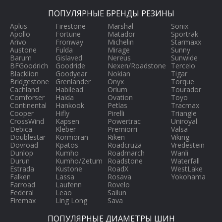
ПОПУЛЯРНЫЕ БРЕНДЫ РЕЗИНЫ
Aplus
Firestone
Marshal
Sonix
Apollo
Fortune
Matador
Sportrak
Arivo
Fronway
Michelin
Starmaxx
Austone
Fulda
Mirage
Sunny
Barum
Gislaved
Nereus
Sunwide
BFGoodrich
Goodride
Nexen/Roadstone
Tercelo
Blacklion
Goodyear
Nokian
Tigar
Bridgestone
Grenlander
Onyx
Torque
Cachland
Habilead
Orium
Tourador
Comforser
Haida
Ovation
Toyo
Continental
Hankook
Petlas
Tracmax
Cooper
Hifly
Pirelli
Triangle
CrossWind
Kapsen
Powertrac
Uniroyal
Debica
Kleber
Premiorri
Valsa
Doublestar
Kormoran
Riken
Viking
Dovroad
Kpatos
Roadcruza
Vredestein
Dunlop
Kumho
Roadmarch
Wanli
Durun
Kumho/Zetum
Roadstone
Waterfall
Estrada
Kustone
RoadX
WestLake
Falken
Lassa
Rosava
Yokohama
Farroad
Laufenn
Rovelo
Federal
Leao
Sailun
Firemax
Ling Long
Sava
ПОПУЛЯРНЫЕ ДИАМЕТРЫ ШИН