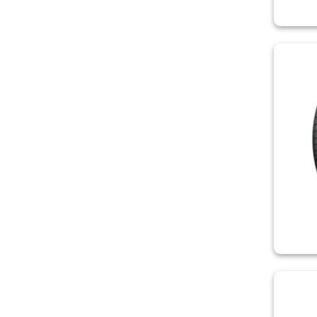
FEDERAL
FIREMAX
FIRESTONE
FORTUNE
FRONWAY
FULDA
GISLAVED
GOODRIDE
GOODYEAR
GRENLANDER
HABILEAD
HAIDA
HANKOOK
HIFLY
KAPSEN
KLEBER
KORMORAN
KPATOS
KUMHO
KUMHO/ZETUM