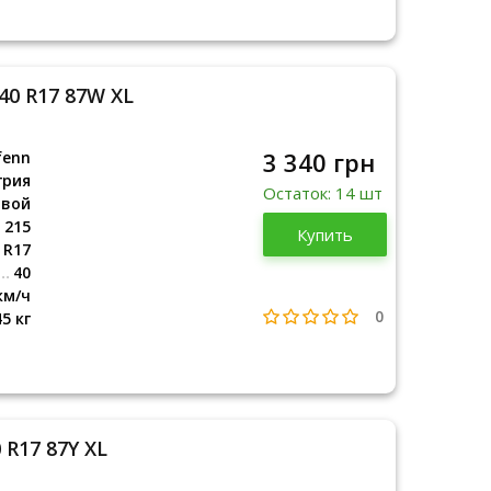
/40 R17 87W XL
3 340 грн
fenn
грия
Остаток: 14 шт
овой
215
Купить
Венгрия
R17
40
км/ч
0
45 кг
 R17 87Y XL