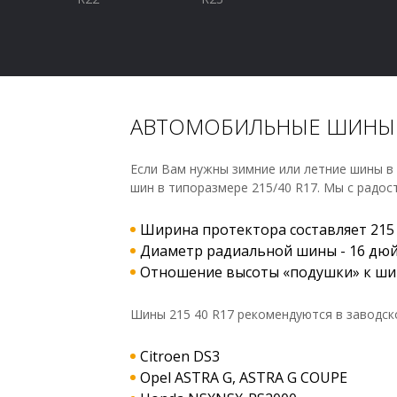
VALSA
VIKING
VREDESTEIN
WANLI
WATERFALL
WESTLAKE
АВТОМОБИЛЬНЫЕ ШИНЫ 2
YOKOHAMA
Если Вам нужны зимние или летние шины в 
шин в типоразмере 215/40 R17. Мы с радос
Ширина протектора составляет 215
Диаметр радиальной шины - 16 дю
Отношение высоты «подушки» к шир
Шины 215 40 R17 рекомендуются в заводско
Citroen DS3
Opel ASTRA G, ASTRA G COUPE