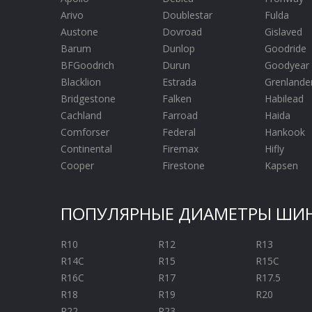
ROADCRUZA
Arivo
Doublestar
Fulda
ROADMARCH
Austone
Dovroad
Gislaved
ROADSTONE
Barum
Dunlop
Goodride
ROADX
ROSAVA
BFGoodrich
Durun
Goodyear
ROVELO
Blacklion
Estrada
Grenlande
SAILUN
Bridgestone
Falken
Habilead
SAVA
Cachland
Farroad
Haida
SONIX
Comforser
Federal
Hankook
SPORTRAK
Continental
Firemax
Hifly
STARMAXX
Cooper
Firestone
Kapsen
SUNNY
SUNWIDE
TERCELO
ПОПУЛЯРНЫЕ ДИАМЕТРЫ ШИ
TIGAR
TORQUE
R10
R12
R13
TOURADOR
R14C
R15
R15C
TOYO
R16C
R17
R17.5
TRACMAX
R18
TRIANGLE
R19
R20
UNIROYAL
R22
R23