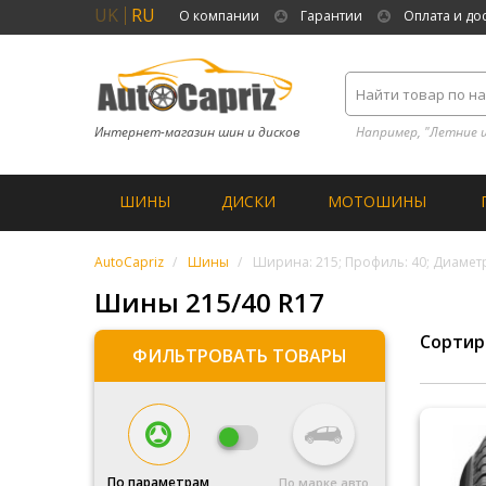
UK
RU
О компании
Гарантии
Оплата и до
Интернет-магазин шин и дисков
Например, "Летние 
ШИНЫ
ДИСКИ
МОТОШИНЫ
AutoCapriz
Шины
Ширина: 215; Профиль: 40; Диаметр
Шины 215/40 R17
Сортир
ФИЛЬТРОВАТЬ ТОВАРЫ
По параметрам
По марке авто