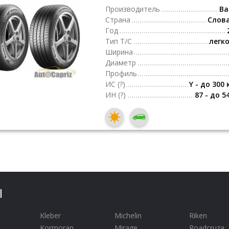
Производитель
Ba
Страна
Слов
Год
Тип Т/С
легк
Ширина
Диаметр
Профиль
ИС
(?)
Y - до 300 
ИН
(?)
87 - до 5
Ы
Kleber
Michelin
Riken
Kormoran
Mirage
Roadcruza