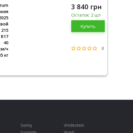
3 840 грн
rum
акия
Остаток: 2 шт
2025
овой
Словакия
Купить
2025
215
R17
40
0
км/ч
45 кг
Sunny
Vredestein
Sunwide
Wanli