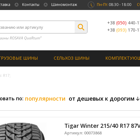
ставка
Контакты
Шиномонтаж
Пн-Пт:
08:30 - 18:00
С
+38
(050)
440-1
+38
(093)
170-1
шины ROSAVA QuaRtum”
ГРУЗОВЫЕ ШИНЫ
СЕЛЬХОЗ ШИНЫ
КОМПЛЕКТУЮ
: R17;
популярности
от дешевых к дорогим
овать по:
Tigar Winter 215/40 R17 87
Артикул:
00073868