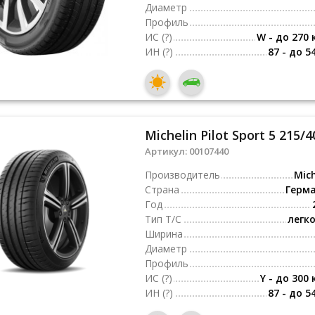
Диаметр
Профиль
ИС
(?)
W - до 270 
ИН
(?)
87 - до 5
Michelin Pilot Sport 5 215/4
Артикул:
00107440
Производитель
Mich
Страна
Герм
Год
Тип Т/С
легк
Ширина
Диаметр
Профиль
ИС
(?)
Y - до 300 
ИН
(?)
87 - до 5