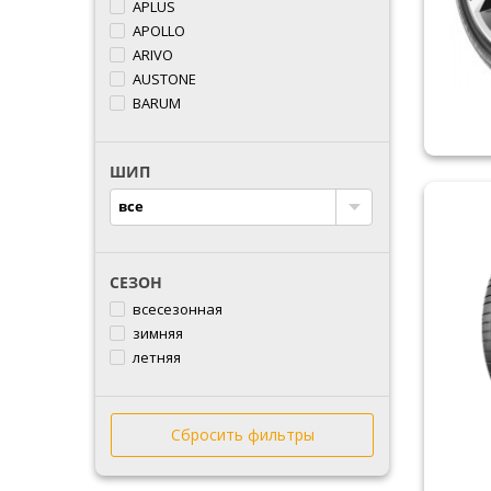
APLUS
APOLLO
ARIVO
AUSTONE
BARUM
BFGOODRICH
BLACKLION
ШИП
BRIDGESTONE
CACHLAND
все
COMFORSER
CONTINENTAL
COOPER
СЕЗОН
CROSSWIND
всесезонная
DEBICA
зимняя
DOUBLESTAR
летняя
DOVROAD
DUNLOP
DURUN
Сбросить фильтры
ESTRADA
FALKEN
FARROAD