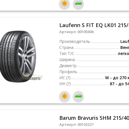
Laufenn S FIT EQ LK01 215
Артикул:
00105606
Производитель
Lau
Страна
Вен
Тип Т/С
легк
Ширина
Диаметр
Профиль
ИС
(?)
W - до 270 
ИН
(?)
87 - до 5
Barum Bravuris 5HM 215/40
Артикул:
00102327