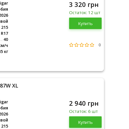
3 320 грн
igar
рбия
Остаток: 12 шт
2026
овой
Сербия
Купить
2026
215
R17
40
0
км/ч
45 кг
 87W XL
2 940 грн
igar
рбия
Остаток: 6 шт
2026
овой
Сербия
Купить
2026
215