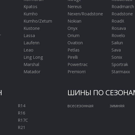
Kpatos
Nereus
Roadmarch
Kumho
Nexen/Roadstone
Roadstone
Kumho/Zetum
Nokian
RoadX
Kustone
Onyx
Rosava
r
Lassa
Orium
Rovelo
Laufenn
Ovation
Sailun
Leao
Petlas
Sava
Ling Long
Pirelli
Sonix
Marshal
Powertrac
Sportrak
Matador
Premiorri
Starmaxx
Н
ШИНЫ ПО СЕЗОНА
R14
всесезонная
зимняя
R16
R17C
R21