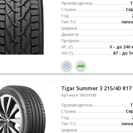
Производитель
T
Страна
Се
Год
Тип Т/С
легк
Ширина
Диаметр
Профиль
ИС
(?)
V - до 240 
ИН
(?)
87 - до 5
Tigar Summer 3 215/40 R17
Артикул:
00107585
Производитель
T
Страна
Се
Год
Тип Т/С
легк
Ширина