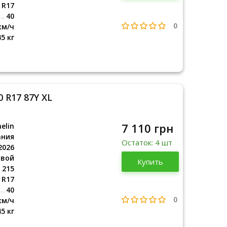
R17
40
0
км/ч
45 кг
0 R17 87Y XL
7 110 грн
elin
ания
Остаток: 4 шт
2026
овой
Германия
Купить
2026
215
R17
40
0
км/ч
45 кг