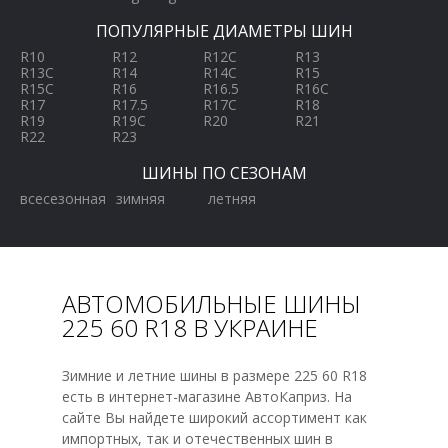
ПОПУЛЯРНЫЕ ДИАМЕТРЫ ШИН
R10
R12
R12C
R13
R13C
R14
R14C
R15
R15C
R16
R16.5
R16C
R17
R17.5
R17C
R18
R19
R19C
R20
R21
R22
R23
ШИНЫ ПО СЕЗОНАМ
всесезонная
зимняя
летняя
АВТОМОБИЛЬНЫЕ ШИНЫ
225 60 R18 В УКРАИНЕ
Зимние и летние шины в размере 225 60 R18
есть в интернет-магазине АвтоКаприз. На
сайте Вы найдете широкий ассортимент как
импортных, так и отечественных шин в