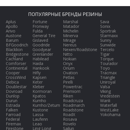
ПОПУЛЯРНЫЕ БРЕНДЫ РЕЗИНЫ
Aplus
Fortune
Marshal
Sava
Apollo
Fronway
Matador
Sonix
Arivo
Fulda
Michelin
Sportrak
Austone
General Tire
Minerva
Starmaxx
Barum
Gislaved
Mirage
Sunny
BFGoodrich
Goodride
Nereus
Sunwide
Blacklion
Goodyear
Nexen/Roadstone
Tercelo
Bridgestone
Grenlander
Nitto
Tigar
Cachland
Habilead
Nokian
Torque
Comforser
Haida
Onyx
Tourador
Continental
Hankook
Orium
Toyo
Cooper
Hifly
Ovation
Tracmax
CrossWind
Kapsen
Petlas
Triangle
Debica
Keter
Pirelli
Uniroyal
Doublestar
Kleber
Powertrac
Valsa
Dovroad
Kormoran
Premiorri
Viking
Dunlop
Kpatos
Riken
Vredestein
Durun
Kumho
Roadcruza
Wanli
Estrada
Kumho/Zetum
Roadmarch
Waterfall
Falken
Kustone
Roadstone
WestLake
Farroad
Lassa
RoadX
Yokohama
Federal
Laufenn
Rosava
Firemax
Leao
Rovelo
Firestone
Ling Long
Sailun