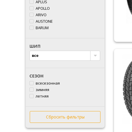
APLUS
APOLLO
ARIVO
AUSTONE
BARUM
BFGOODRICH
BLACKLION
ШИП
BRIDGESTONE
CACHLAND
все
COMFORSER
CONTINENTAL
COOPER
СЕЗОН
CROSSWIND
всесезонная
DEBICA
зимняя
DOUBLESTAR
летняя
DOVROAD
DUNLOP
DURUN
Сбросить фильтры
ESTRADA
FALKEN
FARROAD