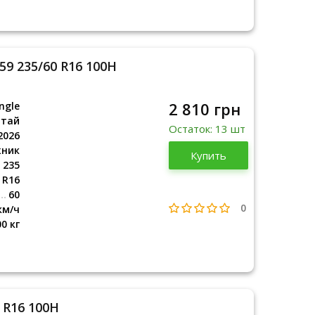
59 235/60 R16 100H
2 810 грн
ngle
итай
Остаток: 13 шт
2026
жник
Китай
Купить
2026
235
R16
60
0
км/ч
00 кг
 R16 100H