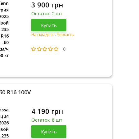
3 900 грн
fenn
грия
Остаток: 2 шт
2025
овой
Венгрия
Купить
2025
235
На складе в г. Черкассы
R16
60
0
км/ч
00 кг
60 R16 100V
4 190 грн
assa
рция
Остаток: 8 шт
2026
овой
Турция
Купить
2026
235