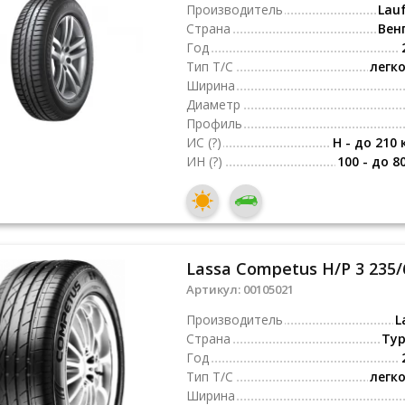
Производитель
Lau
Страна
Вен
Год
Тип Т/С
легк
Ширина
Диаметр
Профиль
ИС
(?)
H - до 210 
ИН
(?)
100 - до 8
Lassa Competus H/P 3 235/
Артикул:
00105021
Производитель
L
Страна
Ту
Год
Тип Т/С
легк
Ширина