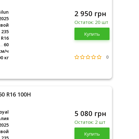
2 950 грн
ilun
2025
Остаток: 20 шт
овой
235
Купить
2025
R16
60
км/ч
0
00 кг
/60 R16 100H
5 080 грн
oyal
алия
Остаток: 2 шт
2025
овой
Португалия
Купить
2025
235