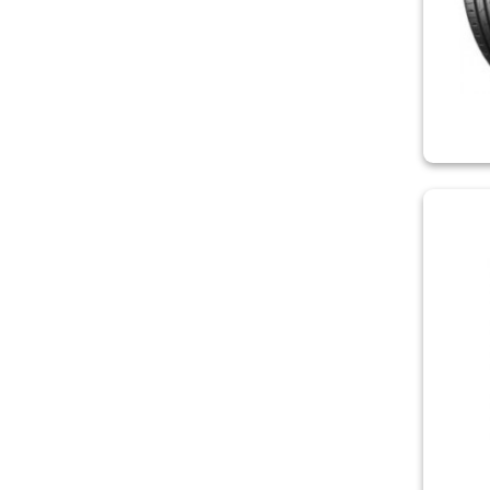
ROADCRUZA
ROADMARCH
ROADSTONE
ROADX
ROSAVA
ROVELO
SAILUN
SAVA
SONIX
SPORTRAK
STARMAXX
SUNNY
SUNWIDE
TERCELO
TIGAR
TORQUE
TOURADOR
TOYO
TRACMAX
TRIANGLE
UNIROYAL