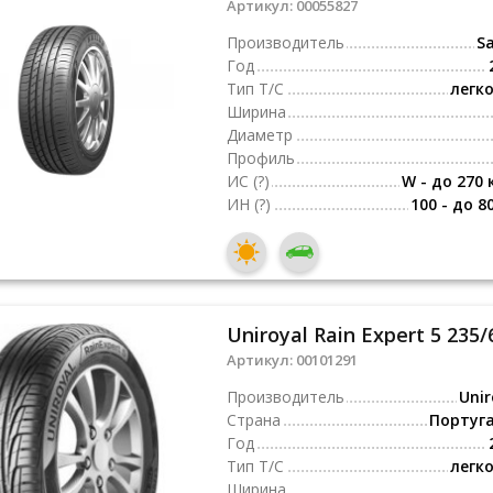
Артикул:
00055827
Производитель
Sa
Год
Тип Т/С
легк
Ширина
Диаметр
Профиль
ИС
(?)
W - до 270 
ИН
(?)
100 - до 8
Uniroyal Rain Expert 5 235
Артикул:
00101291
Производитель
Unir
Страна
Португ
Год
Тип Т/С
легк
Ширина