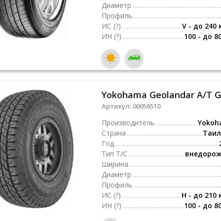
Диаметр
Профиль
ИС
(?)
V - до 240 
ИН
(?)
100 - до 8
Yokohama Geolandar A/T G
Артикул:
00056510
Производитель
Yokoh
Страна
Таи
Год
Тип Т/С
внедоро
Ширина
Диаметр
Профиль
ИС
(?)
H - до 210 
ИН
(?)
100 - до 8