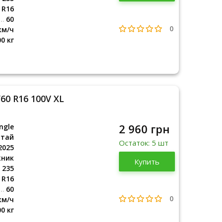
R16
60
0
км/ч
00 кг
60 R16 100V XL
2 960 грн
ngle
итай
Остаток: 5 шт
2025
жник
Китай
Купить
2025
235
R16
60
0
км/ч
00 кг