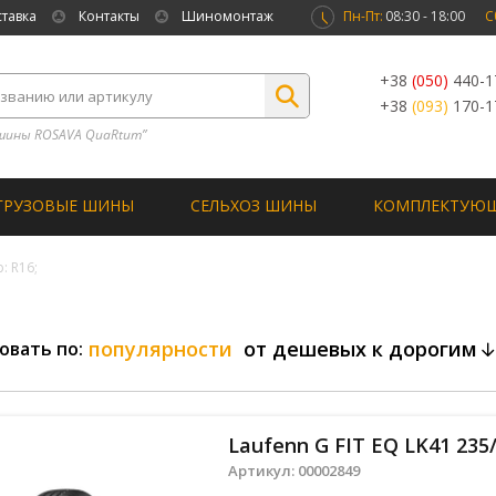
ставка
Контакты
Шиномонтаж
Пн-Пт:
08:30 - 18:00
С
+38
(050)
440-1
+38
(093)
170-1
шины ROSAVA QuaRtum”
ГРУЗОВЫЕ ШИНЫ
СЕЛЬХОЗ ШИНЫ
КОМПЛЕКТУЮ
: R16;
популярности
от дешевых к дорогим
овать по:
Laufenn G FIT EQ LK41 235
Артикул:
00002849