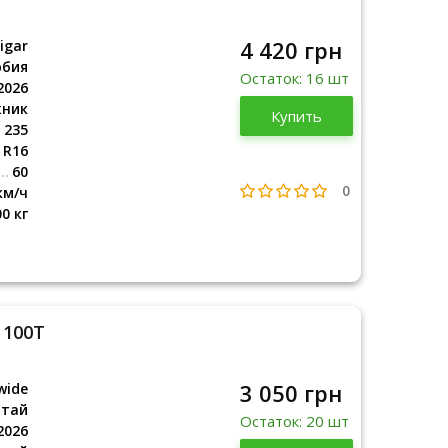
4 420 грн
igar
рбия
Остаток: 16 шт
2026
жник
Сербия
Купить
2026
235
R16
60
0
км/ч
00 кг
 100T
3 050 грн
wide
итай
Остаток: 20 шт
2026