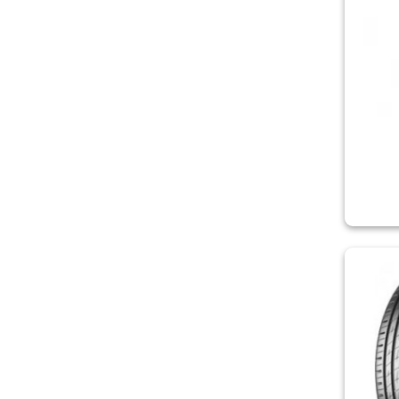
KUSTONE
LASSA
LAUFENN
LEAO
LING LONG
MARSHAL
MATADOR
MICHELIN
MIRAGE
NEREUS
NEXEN/ROADSTONE
NOKIAN
ONYX
ORIUM
OVATION
PETLAS
PIRELLI
POWERTRAC
PREMIORRI
RIKEN