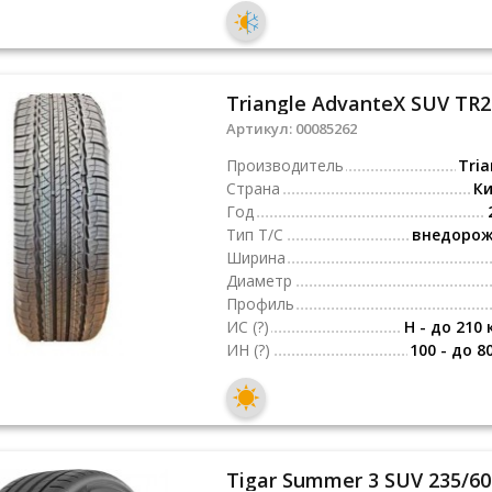
Triangle AdvanteX SUV TR2
Артикул:
00085262
Производитель
Tria
Страна
К
Год
Тип Т/С
внедоро
Ширина
Диаметр
Профиль
ИС
(?)
H - до 210 
ИН
(?)
100 - до 8
Tigar Summer 3 SUV 235/60