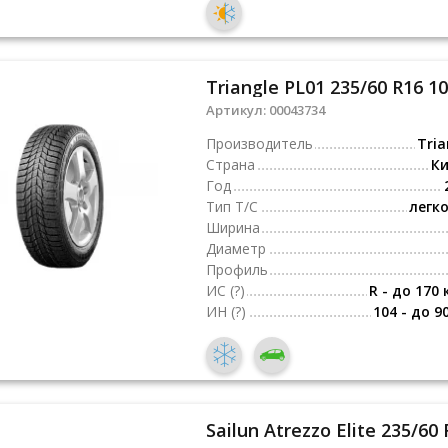
Triangle PL01 235/60 R16 1
Артикул:
00043734
Производитель
Tria
Страна
К
Год
Тип Т/С
легк
Ширина
Диаметр
Профиль
ИС
(?)
R - до 170 
ИН
(?)
104 - до 9
Sailun Atrezzo Elite 235/60