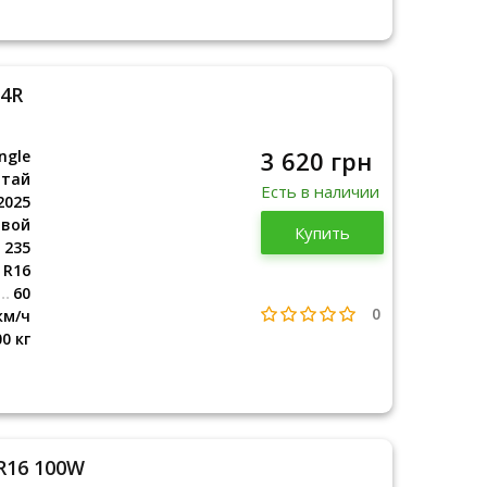
04R
3 620 грн
ngle
итай
Есть в наличии
2025
овой
Китай
Купить
2025
235
R16
60
0
км/ч
00 кг
 R16 100W