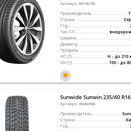
Артикул:
00106760
Производитель
T
Страна
Се
Год
Тип Т/С
внедоро
Ширина
Диаметр
Профиль
ИС
(?)
H - до 210 
ИН
(?)
100 - до 8
Sunwide Sunwin 235/60 R16
Артикул:
00066966
Производитель
Sun
Страна
К
Год