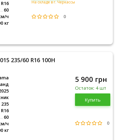
На складе в г. Черкассы
R16
60
0
км/ч
00 кг
015 235/60 R16 100H
5 900 грн
ama
ланд
Остаток: 4 шт
2025
жник
Таиланд
Купить
2025
235
R16
60
0
км/ч
00 кг