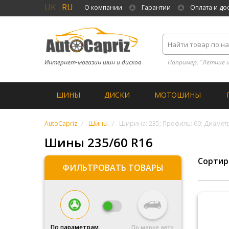
UK
RU
О компании
Гарантии
Оплата и до
Интернет-магазин шин и дисков
Например, "Летние 
ШИНЫ
ДИСКИ
МОТОШИНЫ
AutoCapriz
Шины
Ширина: 235; Профиль: 60; Диаметр
Шины 235/60 R16
Сортир
ФИЛЬТРОВАТЬ ТОВАРЫ
По параметрам
По марке авто