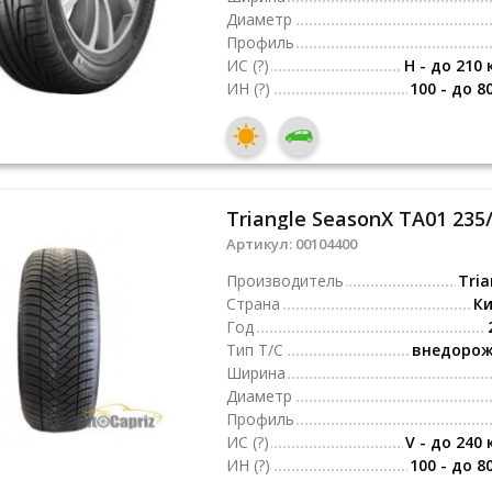
Диаметр
Профиль
ИС
(?)
H - до 210 
ИН
(?)
100 - до 8
Triangle SeasonX TA01 235/
Артикул:
00104400
Производитель
Tria
Страна
К
Год
Тип Т/С
внедоро
Ширина
Диаметр
Профиль
ИС
(?)
V - до 240 
ИН
(?)
100 - до 8