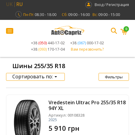
UK
RU
Вход / Регистрация
Пн-Пт:
08:30 - 18:00
Сб:
09:00 - 16:00
Вс:
09:00 - 15:00
0
+38
(050)
440-17-02
+38
(067)
000-17-02
+38
(093)
170-17-04
Вам перезвонить?
Шины 255/35 R18
Сортировать по:
Фильтры
Vredestein Ultrac Pro 255/35 R18
94Y XL
Артикул:
00108328
2025
5 910 грн