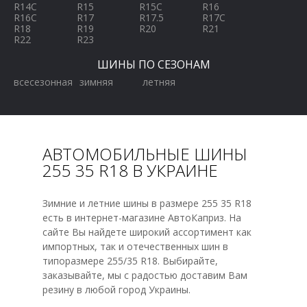
R14C
R15
R15C
R16
R16C
R17
R17.5
R17C
R18
R19
R20
R21
R22
R23
ШИНЫ ПО СЕЗОНАМ
всесезонная
зимняя
летняя
АВТОМОБИЛЬНЫЕ ШИНЫ
255 35 R18 В УКРАИНЕ
Зимние и летние шины в размере 255 35 R18
есть в интернет-магазине АвтоКаприз. На
сайте Вы найдете широкий ассортимент как
импортных, так и отечественных шин в
типоразмере 255/35 R18. Выбирайте,
заказывайте, мы с радостью доставим Вам
резину в любой город Украины.