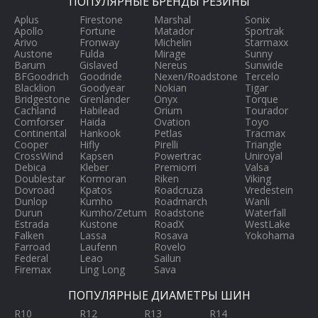
ПОПУЛЯРНЫЕ БРЕНДЫ РЕЗИНЫ
Aplus
Firestone
Marshal
Sonix
Apollo
Fortune
Matador
Sportrak
Arivo
Fronway
Michelin
Starmaxx
Austone
Fulda
Mirage
Sunny
Barum
Gislaved
Nereus
Sunwide
BFGoodrich
Goodride
Nexen/Roadstone
Tercelo
Blacklion
Goodyear
Nokian
Tigar
Bridgestone
Grenlander
Onyx
Torque
Cachland
Habilead
Orium
Tourador
Comforser
Haida
Ovation
Toyo
Continental
Hankook
Petlas
Tracmax
Cooper
Hifly
Pirelli
Triangle
CrossWind
Kapsen
Powertrac
Uniroyal
Debica
Kleber
Premiorri
Valsa
Doublestar
Kormoran
Riken
Viking
Dovroad
Kpatos
Roadcruza
Vredestein
Dunlop
Kumho
Roadmarch
Wanli
Durun
Kumho/Zetum
Roadstone
Waterfall
Estrada
Kustone
RoadX
WestLake
Falken
Lassa
Rosava
Yokohama
Farroad
Laufenn
Rovelo
Federal
Leao
Sailun
Firemax
Ling Long
Sava
ПОПУЛЯРНЫЕ ДИАМЕТРЫ ШИН
R10
R12
R13
R14