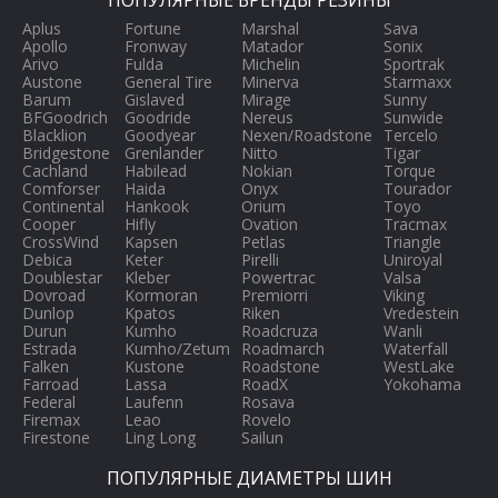
ПОПУЛЯРНЫЕ БРЕНДЫ РЕЗИНЫ
Aplus
Fortune
Marshal
Sava
Apollo
Fronway
Matador
Sonix
Arivo
Fulda
Michelin
Sportrak
Austone
General Tire
Minerva
Starmaxx
Barum
Gislaved
Mirage
Sunny
BFGoodrich
Goodride
Nereus
Sunwide
Blacklion
Goodyear
Nexen/Roadstone
Tercelo
Bridgestone
Grenlander
Nitto
Tigar
Cachland
Habilead
Nokian
Torque
Comforser
Haida
Onyx
Tourador
Continental
Hankook
Orium
Toyo
Cooper
Hifly
Ovation
Tracmax
CrossWind
Kapsen
Petlas
Triangle
Debica
Keter
Pirelli
Uniroyal
Doublestar
Kleber
Powertrac
Valsa
Dovroad
Kormoran
Premiorri
Viking
Dunlop
Kpatos
Riken
Vredestein
Durun
Kumho
Roadcruza
Wanli
Estrada
Kumho/Zetum
Roadmarch
Waterfall
Falken
Kustone
Roadstone
WestLake
Farroad
Lassa
RoadX
Yokohama
Federal
Laufenn
Rosava
Firemax
Leao
Rovelo
Firestone
Ling Long
Sailun
ПОПУЛЯРНЫЕ ДИАМЕТРЫ ШИН