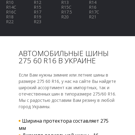
R10
R12
R13
R14
R14C
R15
R15C
R16
R16C
R17
R17.5
R17C
R18
R19
R20
R21
R22
R23
АВТОМОБИЛЬНЫЕ ШИНЫ
275 60 R16 В УКРАИНЕ
Если Вам нужны зимние или летние шины в
размере 275 60 R16, у нас на сайте Вы найдете
широкий ассортимент как импортных, так и
отечественных шин в типоразмере 275/60 R16.
Мы с радостью доставим Вам резину в любой
город Украины.
Ширина протектора составляет 275
мм