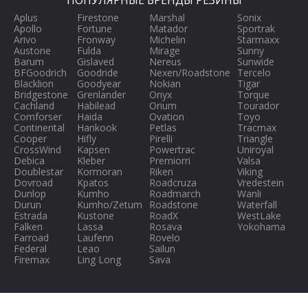
ПОПУЛЯРНЫЕ БРЕНДЫ РЕЗИНЫ
Aplus
Firestone
Marshal
Sonix
Apollo
Fortune
Matador
Sportrak
Arivo
Fronway
Michelin
Starmaxx
Austone
Fulda
Mirage
Sunny
Barum
Gislaved
Nereus
Sunwide
BFGoodrich
Goodride
Nexen/Roadstone
Tercelo
Blacklion
Goodyear
Nokian
Tigar
Bridgestone
Grenlander
Onyx
Torque
Cachland
Habilead
Orium
Tourador
Comforser
Haida
Ovation
Toyo
Continental
Hankook
Petlas
Tracmax
Cooper
Hifly
Pirelli
Triangle
CrossWind
Kapsen
Powertrac
Uniroyal
Debica
Kleber
Premiorri
Valsa
Doublestar
Kormoran
Riken
Viking
Dovroad
Kpatos
Roadcruza
Vredestein
Dunlop
Kumho
Roadmarch
Wanli
Durun
Kumho/Zetum
Roadstone
Waterfall
Estrada
Kustone
RoadX
WestLake
Falken
Lassa
Rosava
Yokohama
Farroad
Laufenn
Rovelo
Federal
Leao
Sailun
Firemax
Ling Long
Sava