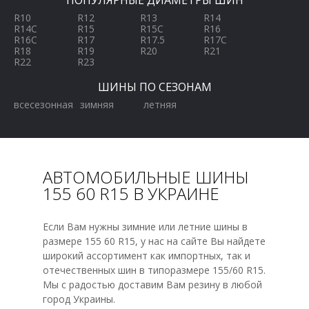
ПОПУЛЯРНЫЕ ДИАМЕТРЫ ШИН
R10
R12
R13
R14
R14C
R15
R15C
R16
R16C
R17
R17.5
R17C
R18
R19
R20
R21
R22
R23
ШИНЫ ПО СЕЗОНАМ
всесезонная
зимняя
летняя
АВТОМОБИЛЬНЫЕ ШИНЫ
155 60 R15 В УКРАИНЕ
Если Вам нужны зимние или летние шины в
размере 155 60 R15, у нас на сайте Вы найдете
широкий ассортимент как импортных, так и
отечественных шин в типоразмере 155/60 R15.
Мы с радостью доставим Вам резину в любой
город Украины.