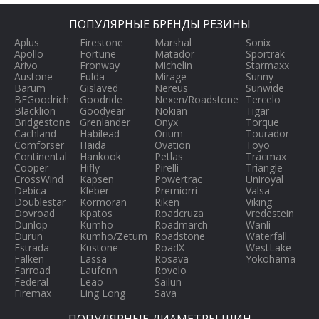
ПОПУЛЯРНЫЕ БРЕНДЫ РЕЗИНЫ
Aplus
Firestone
Marshal
Sonix
Apollo
Fortune
Matador
Sportrak
Arivo
Fronway
Michelin
Starmaxx
Austone
Fulda
Mirage
Sunny
Barum
Gislaved
Nereus
Sunwide
BFGoodrich
Goodride
Nexen/Roadstone
Tercelo
Blacklion
Goodyear
Nokian
Tigar
Bridgestone
Grenlander
Onyx
Torque
Cachland
Habilead
Orium
Tourador
Comforser
Haida
Ovation
Toyo
Continental
Hankook
Petlas
Tracmax
Cooper
Hifly
Pirelli
Triangle
CrossWind
Kapsen
Powertrac
Uniroyal
Debica
Kleber
Premiorri
Valsa
Doublestar
Kormoran
Riken
Viking
Dovroad
Kpatos
Roadcruza
Vredestein
Dunlop
Kumho
Roadmarch
Wanli
Durun
Kumho/Zetum
Roadstone
Waterfall
Estrada
Kustone
RoadX
WestLake
Falken
Lassa
Rosava
Yokohama
Farroad
Laufenn
Rovelo
Federal
Leao
Sailun
Firemax
Ling Long
Sava