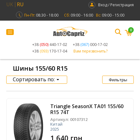
UK
RU
Вход / Регистрация
Пн-Пт:
08:30 - 18:00
Сб:
09:00 - 16:00
Вс:
09:00 - 15:00
0
+38
(050)
440-17-02
+38
(067)
000-17-02
+38
(093)
170-17-04
Вам перезвонить?
Шины 155/60 R15
Сортировать по:
Фильтры
Triangle SeasonX TA01 155/60
R15 74T
Артикул:
00107312
Китай
2025
1 640 грн