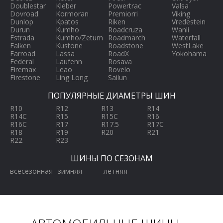
Doublestar
Kleber
Powertrac
Valsa
Dovroad
Kormoran
Premiorri
Viking
Dunlop
Kpatos
Riken
Vredestein
Durun
Kumho
Roadcruza
Wanli
Estrada
Kumho/Zetum
Roadmarch
Waterfall
Falken
Kustone
Roadstone
WestLake
Farroad
Lassa
RoadX
Yokohama
Federal
Laufenn
Rosava
Firemax
Leao
Rovelo
Firestone
Ling Long
Sailun
ПОПУЛЯРНЫЕ ДИАМЕТРЫ ШИН
R10
R12
R13
R14
R14C
R15
R15C
R16
R16C
R17
R17.5
R17C
R18
R19
R20
R21
R22
R23
ШИНЫ ПО СЕЗОНАМ
всесезонная
зимняя
летняя