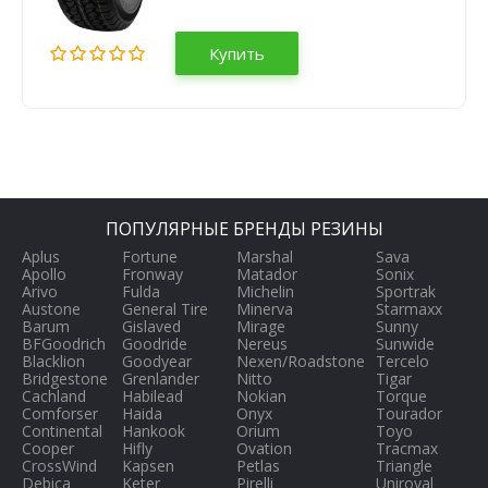
Купить
ПОПУЛЯРНЫЕ БРЕНДЫ РЕЗИНЫ
Aplus
Fortune
Marshal
Sava
Apollo
Fronway
Matador
Sonix
Arivo
Fulda
Michelin
Sportrak
Austone
General Tire
Minerva
Starmaxx
Barum
Gislaved
Mirage
Sunny
BFGoodrich
Goodride
Nereus
Sunwide
Blacklion
Goodyear
Nexen/Roadstone
Tercelo
Bridgestone
Grenlander
Nitto
Tigar
Cachland
Habilead
Nokian
Torque
Comforser
Haida
Onyx
Tourador
Continental
Hankook
Orium
Toyo
Cooper
Hifly
Ovation
Tracmax
CrossWind
Kapsen
Petlas
Triangle
Debica
Keter
Pirelli
Uniroyal