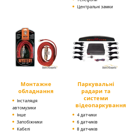
Центральні замки
Монтажне
Паркувальні
обладнання
радари та
системи
Інсталяція
відеопаркування
автомузики
Інше
4 датчики
Запобіжники
6 датчиків
Кабелі
8 датчиків