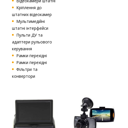
Відеокамери штатні
Кріплення до
штатних відеокамер
Мультимедійні
штатні інтерфейси
Пульти ДУ та
адаптери рульового
керування
Рамки перехідні
Рамки перехідні
Фільтри та
конвертори