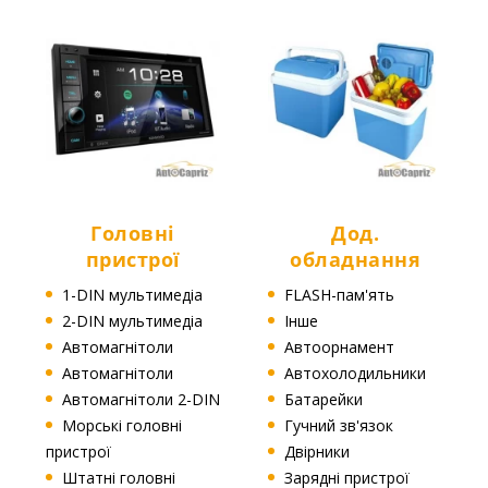
Головні
Дод.
пристрої
обладнання
1-DIN мультимедіа
FLASH-пам'ять
2-DIN мультимедіа
Інше
Автомагнітоли
Автоорнамент
Автомагнітоли
Автохолодильники
Автомагнітоли 2-DIN
Батарейки
Морські головні
Гучний зв'язок
пристрої
Двірники
Штатні головні
Зарядні пристрої