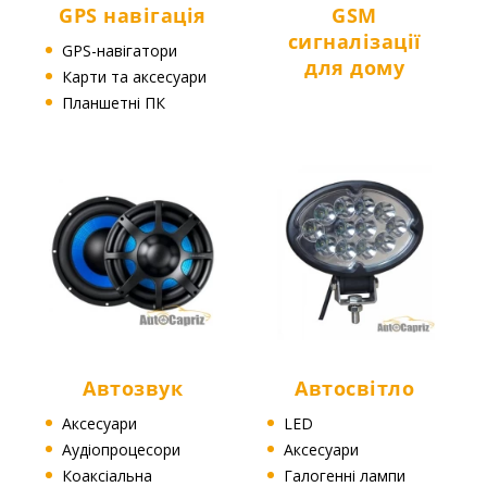
GPS навігація
GSM
сигналізації
GPS-навігатори
для дому
Карти та аксесуари
Планшетні ПК
Автозвук
Автосвітло
Аксесуари
LED
Аудіопроцесори
Аксесуари
Коаксіальна
Галогенні лампи