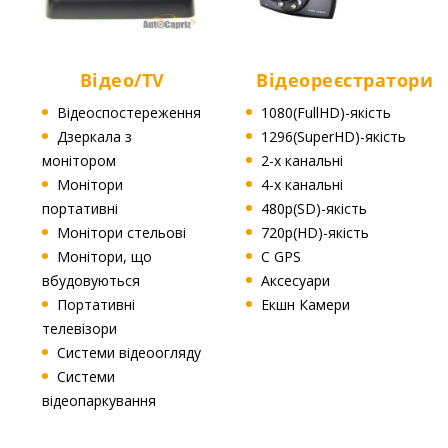
Відео/TV
Відеореєстратори
Відеоспостереження
1080(FullHD)-якість
Дзеркала з
1296(SuperHD)-якість
монітором
2-х канальні
Монітори
4-х канальні
портативні
480p(SD)-якість
Монітори стельові
720p(HD)-якість
Монітори, що
C GPS
вбудовуються
Аксесуари
Портативні
Екшн Камери
телевізори
Системи відеоогляду
Системи
відеопаркування