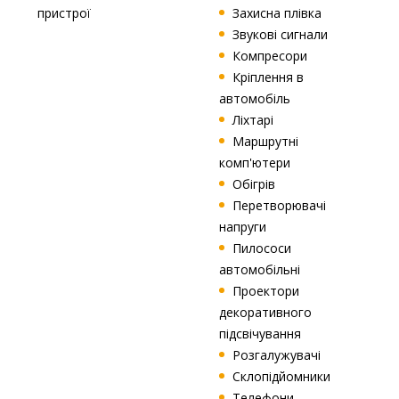
пристрої
Захисна плівка
Звукові сигнали
Компресори
Кріплення в
автомобіль
Ліхтарі
Маршрутні
комп'ютери
Обігрів
Перетворювачі
напруги
Пилососи
автомобільні
Проектори
декоративного
підсвічування
Розгалужувачі
Склопідйомники
Телефони