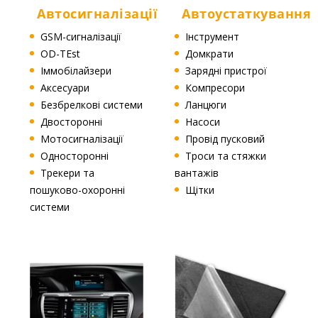
Автосигналізації
Автоустаткування
GSM-сигналізації
Інструмент
OD-TEst
Домкрати
Іммобілайзери
Зарядні пристрої
Аксесуари
Компресори
Безбрелкові системи
Ланцюги
Двосторонні
Насоси
Мотосигналізації
Провід пусковий
Односторонні
Троси та стяжки
Трекери та
вантажів
пошуково-охоронні
Щітки
системи