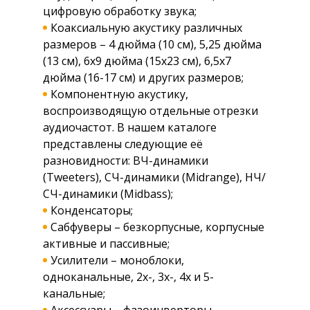
цифровую обработку звука;
Коаксиальную акустику различных
размеров – 4 дюйма (10 см), 5,25 дюйма
(13 см), 6х9 дюйма (15х23 см), 6,5х7
дюйма (16-17 см) и других размеров;
Компонентную акустику,
воспроизводящую отдельные отрезки
аудиочастот. В нашем каталоге
представлены следующие её
разновидности: ВЧ-динамики
(Tweeters), СЧ-динамики (Midrange), НЧ/
СЧ-динамики (Midbass);
Конденсаторы;
Сабфуверы – безкорпусные, корпусные
активные и пассивные;
Усилители – моноблоки,
одноканальные, 2х-, 3х-, 4х и 5-
канальные;
Аксессуары – фазоинверторы,