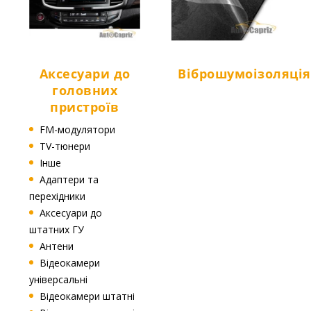
Аксесуари до
Віброшумоізоляція
головних
пристроїв
FM-модулятори
TV-тюнери
Інше
Адаптери та
перехідники
Аксесуари до
штатних ГУ
Антени
Відеокамери
універсальні
Відеокамери штатні