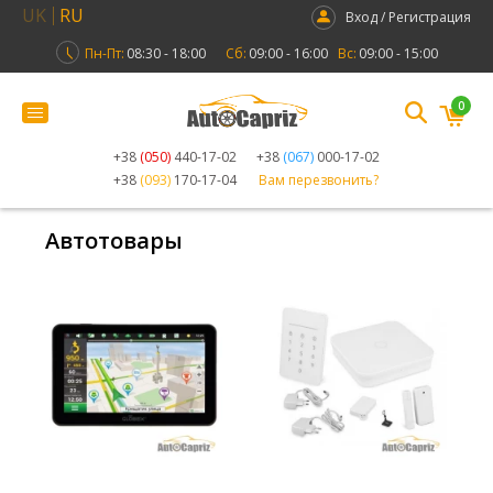
UK
RU
Вход / Регистрация
Пн-Пт:
08:30 - 18:00
Сб:
09:00 - 16:00
Вс:
09:00 - 15:00
0
+38
(050)
440-17-02
+38
(067)
000-17-02
+38
(093)
170-17-04
Вам перезвонить?
Автотовары