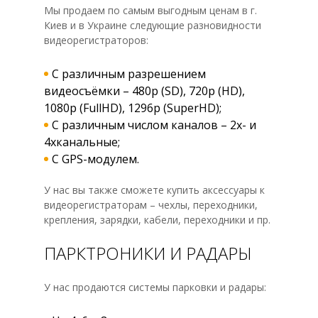
Мы продаем по самым выгодным ценам в г.
Киев и в Украине следующие разновидности
видеорегистраторов:
С различным разрешением
видеосъёмки – 480p (SD), 720p (HD),
1080p (FullHD), 1296p (SuperHD);
С различным числом каналов – 2х- и
4хканальные;
С GPS-модулем.
У нас вы также сможете купить аксессуары к
видеорегистраторам – чехлы, переходники,
крепления, зарядки, кабели, переходники и пр.
ПАРКТРОНИКИ И РАДАРЫ
У нас продаются системы парковки и радары: