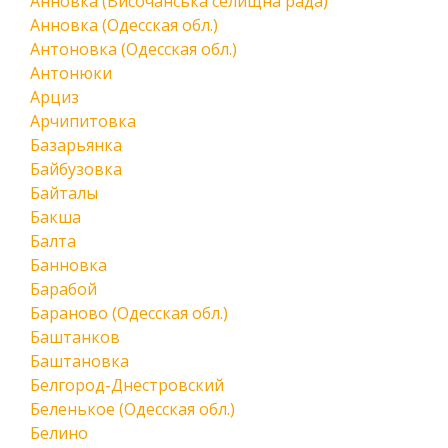
Анновка (Височанська селищна рада)
Анновка (Одесская обл.)
Антоновка (Одесская обл.)
Антонюки
Арциз
Арчипитовка
Базарьянка
Байбузовка
Байталы
Бакша
Балта
Банновка
Барабой
Бараново (Одесская обл.)
Баштанков
Баштановка
Белгород-Днестровский
Беленькое (Одесская обл.)
Белино