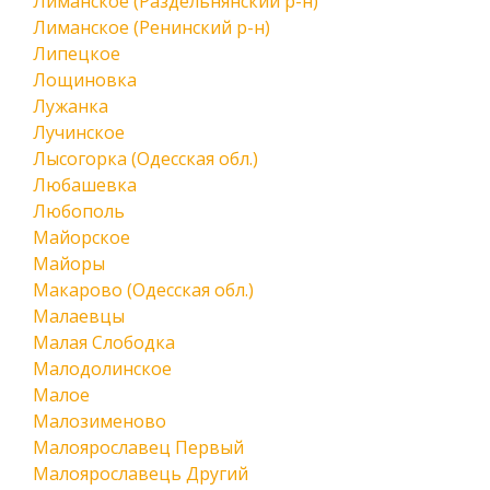
Лиманское (Раздельнянский р-н)
Лиманское (Ренинский р-н)
Липецкое
Лощиновка
Лужанка
Лучинское
Лысогорка (Одесская обл.)
Любашевка
Любополь
Майорское
Майоры
Макарово (Одесская обл.)
Малаевцы
Малая Слободка
Малодолинское
Малое
Малозименово
Малоярославец Первый
Малоярославець Другий