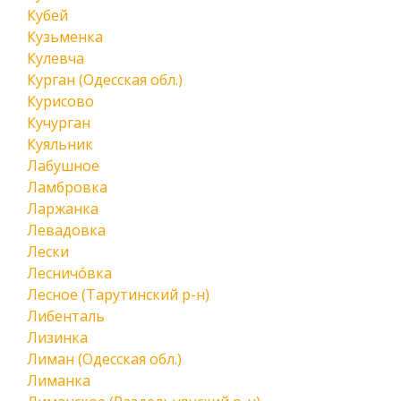
Кубей
Кузьменка
Кулевча
Курган (Одесская обл.)
Курисово
Кучурган
Куяльник
Лабушное
Ламбровка
Ларжанка
Левадовка
Лески
Лесничо́вка
Лесное (Тарутинский р-н)
Либенталь
Лизинка
Лиман (Одесская обл.)
Лиманка