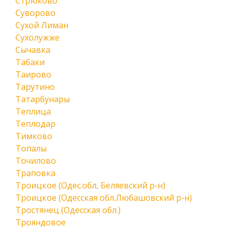
Стрюково
Суворово
Сухой Лиман
Сухолужже
Сычавка
Табаки
Таирово
Тарутино
Татарбунары
Теплица
Теплодар
Тимково
Топалы
Точилово
Траповка
Троицкое (Одес.обл, Беляевский р-н)
Троицкое (Одесская обл.Любашовский р-н)
Тростянец (Одесская обл.)
Трояндовое