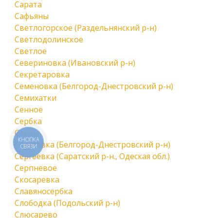
Сарата
Сафьяны
Светлогорское (Раздельнянский р-н)
Светлодолинское
Светлое
Севериновка (Ивановский р-н)
Секретаровка
Семеновка (Белгород-Днестровский р-н)
Семихатки
Сенное
Сербка
Сербы
КНОПКА
Сергеевка (Белгород-Днестровский р-н)
СВЯЗИ
Сергеевка (Саратский р-н., Одеская обл.)
Серпневое
Скосаревка
Славяносербка
Слободка (Подольский р-н)
Слюсарево