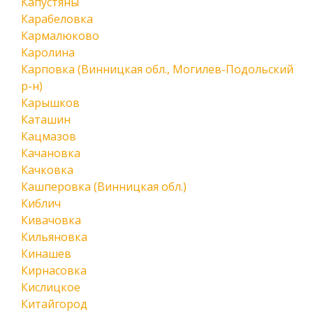
Капустяны
Карабеловка
Кармалюково
Каролина
Карповка (Винницкая обл., Могилев-Подольский
р-н)
Карышков
Каташин
Кацмазов
Качановка
Качковка
Кашперовка (Винницкая обл.)
Киблич
Кивачовка
Кильяновка
Кинашев
Кирнасовка
Кислицкое
Китайгород