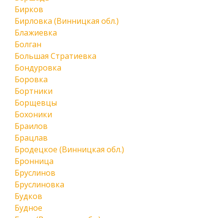
Бирков
Бирловка (Винницкая обл.)
Блажиевка
Болган
Большая Стратиевка
Бондуровка
Боровка
Бортники
Борщевцы
Бохоники
Браилов
Брацлав
Бродецкое (Винницкая обл.)
Бронница
Бруслинов
Бруслиновка
Будков
Будное