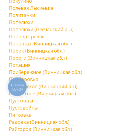
Покутино
Полевая Лысиевка
Политанки
Попелюхи
Попелюхи (Песчанский р-н)
Попова Гребля
Поповцы (Винницкая обл.)
Порик (Винницкая обл.)
Пороги (Винницкая обл.)
Поташня
Прибережное (Винницкая обл.)
Приборовка
КНОПКА
Прибужское (Винницкий р-н)
СВЯЗИ
Приветное (Винницкая обл.)
Пултовцы
Пустовойты
Пятковка
Радовка (Винницкая обл.)
Райгород (Винницкая обл.)