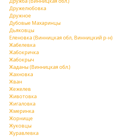
Дружба (Винницкая обл.)
Дружелюбовка
Дружное
Дубовые Махаринцы
Дьяковцы
Еленовка (Винницкая обл, Винницкий р-н)
Жабелевка
Жабокричка
Жабокрыч
Жаданы (Винницкая обл.)
Жахновка
Жван
Жежелев
Животовка
Жигаловка
Жмеринка
Жорнище
Жуковцы
Журавлевка