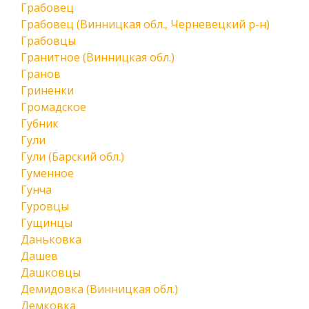
Грабовец
Грабовец (Винницкая обл., Черневецкий р-н)
Грабовцы
Гранитное (Винницкая обл.)
Гранов
Гриненки
Громадское
Губник
Гули
Гули (Барский обл.)
Гуменное
Гунча
Гуровцы
Гущинцы
Даньковка
Дашев
Дашковцы
Демидовка (Винницкая обл.)
Демковка