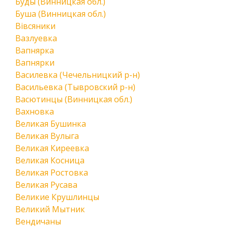
Буды (Винницкая обл.)
Буша (Винницкая обл.)
Вівсяники
Вазлуевка
Вапнярка
Вапнярки
Василевка (Чечельницкий р-н)
Васильевка (Тывровский р-н)
Васютинцы (Винницкая обл.)
Вахновка
Великая Бушинка
Великая Вулыга
Великая Киреевка
Великая Косница
Великая Ростовка
Великая Русава
Великие Крушлинцы
Великий Мытник
Вендичаны