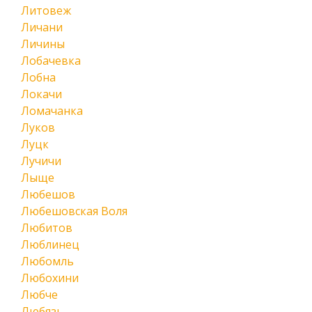
Литовеж
Личани
Личины
Лобачевка
Лобна
Локачи
Ломачанка
Луков
Луцк
Лучичи
Лыще
Любешов
Любешовская Воля
Любитов
Люблинец
Любомль
Любохини
Любче
Любязь