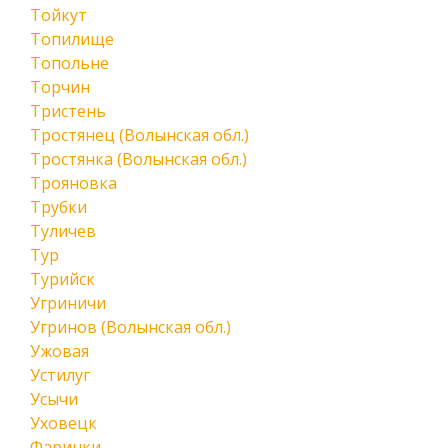
Тойкут
Топилище
Топольне
Торчин
Тристень
Тростянец (Волынская обл.)
Тростянка (Волынская обл.)
Трояновка
Трубки
Туличев
Тур
Турийск
Угриничи
Угринов (Волынская обл.)
Ужовая
Устилуг
Усычи
Уховецк
Фаринки