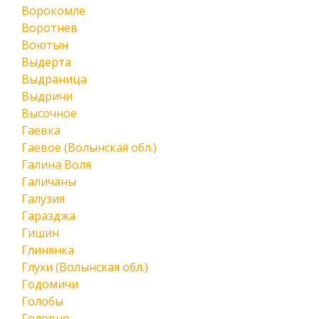
Ворокомле
Воротнев
Воютын
Выдерта
Выдраница
Выдричи
Высочное
Гаевка
Гаевое (Волынская обл.)
Галина Воля
Галичаны
Галузия
Гаразджа
Гишин
Глинянка
Глухи (Волынская обл.)
Годомичи
Голобы
Головно