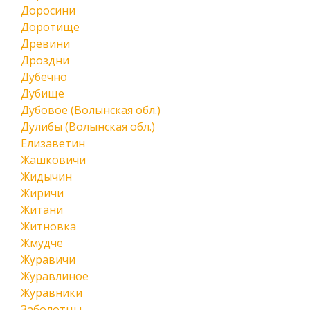
Доросини
Доротище
Древини
Дроздни
Дубечно
Дубище
Дубовое (Волынская обл.)
Дулибы (Волынская обл.)
Елизаветин
Жашковичи
Жидычин
Жиричи
Житани
Житновка
Жмудче
Журавичи
Журавлиное
Журавники
Заболотцы