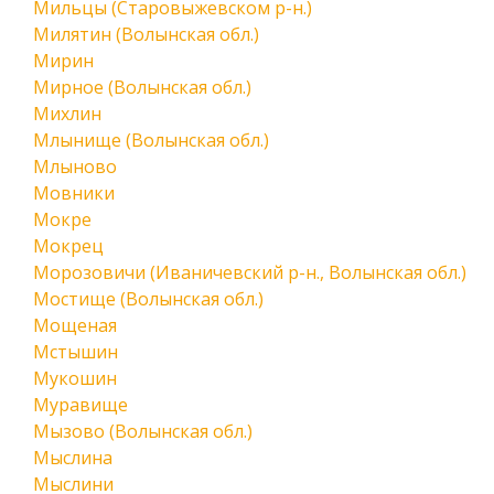
Мильцы (Старовыжевском р-н.)
Милятин (Волынская обл.)
Мирин
Мирное (Волынская обл.)
Михлин
Млынище (Волынская обл.)
Млыново
Мовники
Мокре
Мокрец
Морозовичи (Иваничевский р-н., Волынская обл.)
Мостище (Волынская обл.)
Мощеная
Мстышин
Мукошин
Муравище
Мызово (Волынская обл.)
Мыслина
Мыслини