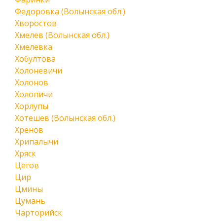
Федоровка (Волынская обл.)
Хворостов
Хмелев (Волынская обл.)
Хмелевка
Хобултова
Холоневичи
Холонов
Холопичи
Хорлупы
Хотешев (Волынская обл.)
Хренов
Хрипалычи
Хряск
Цегов
Цир
Цмины
Цумань
Чарторийск