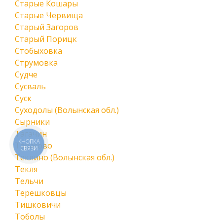
Старые Кошары
Старые Червища
Старый Загоров
Старый Порицк
Стобыховка
Струмовка
Судче
Сусваль
Суск
Суходолы (Волынская обл.)
Сырники
Тагачин
КНОПКА
Тарасово
СВЯЗИ
Теклино (Волынская обл.)
Текля
Тельчи
Терешковцы
Тишковичи
Тоболы