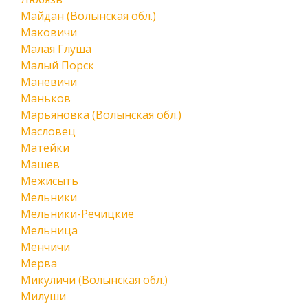
Майдан (Волынская обл.)
Маковичи
Малая Глуша
Малый Порск
Маневичи
Маньков
Марьяновка (Волынская обл.)
Масловец
Матейки
Машев
Межисыть
Мельники
Мельники-Речицкие
Мельница
Менчичи
Мерва
Микуличи (Волынская обл.)
Милуши