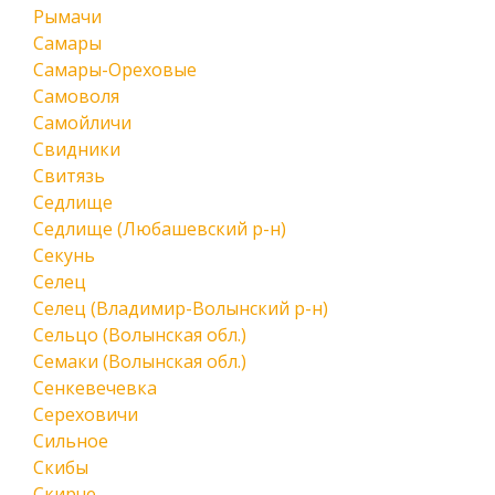
Рымачи
Самары
Самары-Ореховые
Самоволя
Самойличи
Свидники
Свитязь
Седлище
Седлище (Любашевский р-н)
Секунь
Селец
Селец (Владимир-Волынский р-н)
Сельцо (Волынская обл.)
Семаки (Волынская обл.)
Сенкевечевка
Сереховичи
Сильное
Скибы
Скирче