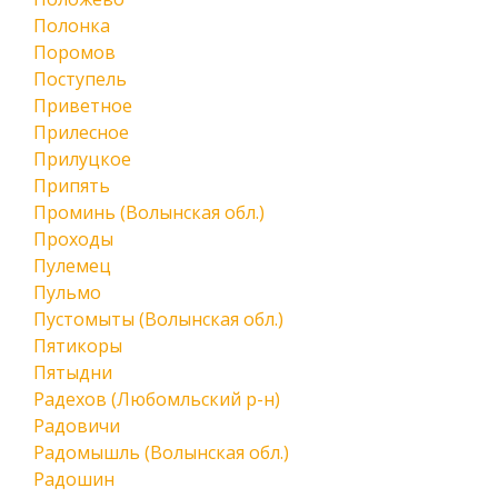
Полонка
Поромов
Поступель
Приветное
Прилесное
Прилуцкое
Припять
Проминь (Волынская обл.)
Проходы
Пулемец
Пульмо
Пустомыты (Волынская обл.)
Пятикоры
Пятыдни
Радехов (Любомльский р-н)
Радовичи
Радомышль (Волынская обл.)
Радошин