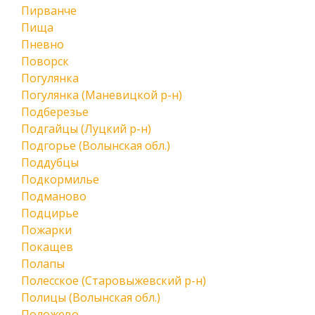
Пирванче
Пища
Пневно
Поворск
Погулянка
Погулянка (Маневицкой р-н)
Подберезье
Подгайцы (Луцкий р-н)
Подгорье (Волынская обл.)
Поддубцы
Подкормилье
Подманово
Подцирье
Пожарки
Покащев
Полапы
Полесское (Старовыжевский р-н)
Полицы (Волынская обл.)
Положево