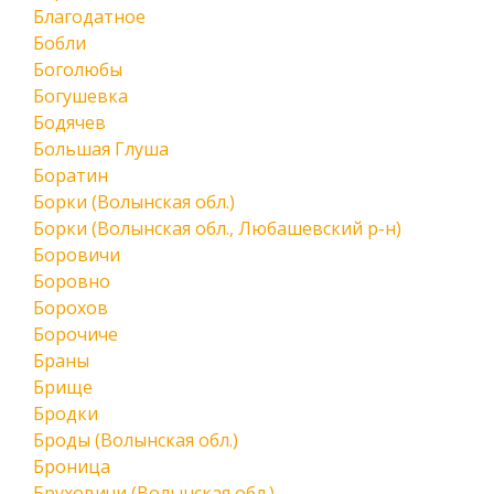
Благодатное
Бобли
Боголюбы
Богушевка
Бодячев
Большая Глуша
Боратин
Борки (Волынская обл.)
Борки (Волынская обл., Любашевский р-н)
Боровичи
Боровно
Борохов
Борочиче
Браны
Брище
Бродки
Броды (Волынская обл.)
Броница
Бруховичи (Волынская обл.)