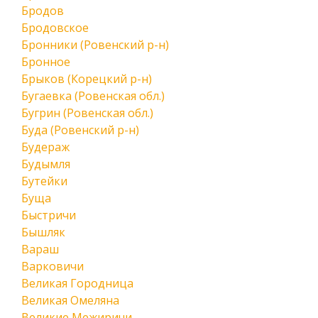
Бродов
Бродовское
Бронники (Ровенский р-н)
Бронное
Брыков (Корецкий р-н)
Бугаевка (Ровенская обл.)
Бугрин (Ровенская обл.)
Буда (Ровенский р-н)
Будераж
Будымля
Бутейки
Буща
Быстричи
Бышляк
Вараш
Варковичи
Великая Городница
Великая Омеляна
Великие Межиричи