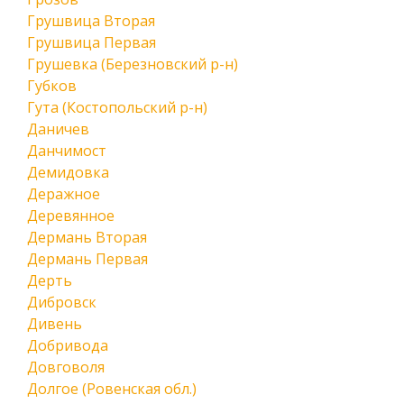
Грушвица Вторая
Грушвица Первая
Грушевка (Березновский р-н)
Губков
Гута (Костопольский р-н)
Даничев
Данчимост
Демидовка
Деражное
Деревянное
Дермань Вторая
Дермань Первая
Дерть
Дибровск
Дивень
Добривода
Довговоля
Долгое (Ровенская обл.)