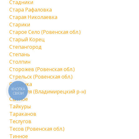
Стадники
Стара Рафаловка
Старая Николаевка
Старики
Старое Село (Ровенская обл.)
Старый Корец
Степангород
Степань
Столпин
Сторожев (Ровенская обл.)
Стрельск (Ровенская обл.)
Студянка
КНОПКА
Суховоля (Владимирецкий р-н)
СВЯЗИ
Сытное
Тайкуры
Тараканов
Теслугов
Тесов (Ровенская обл.)
Тинное