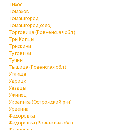
Тихое
Томахов
Томашгород
Томашгород(село)
Торговица (Ровненская обл.)
Три Копцы
Трискини
Тутовичи
Тучин
Тышица (Ровенская обл.)
Углище
Удрицк
Уездцы
Ужинец
Украинка (Острожский р-н)
Урвенна
Фёдоровка
Федоровка (Ровенская обл.)
Франовка