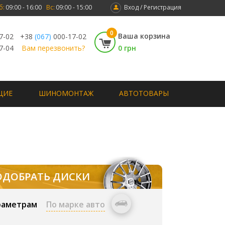
б:
09:00 - 16:00
Вс:
09:00 - 15:00
Вход / Регистрация
0
Ваша корзина
7-02
+38
(067)
000-17-02
7-04
Вам перезвонить?
0 грн
ЩИЕ
ШИНОМОНТАЖ
АВТОТОВАРЫ
ОДОБРАТЬ ДИСКИ
раметрам
По марке авто