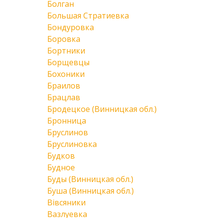
Болган
Большая Стратиевка
Бондуровка
Боровка
Бортники
Борщевцы
Бохоники
Браилов
Брацлав
Бродецкое (Винницкая обл.)
Бронница
Бруслинов
Бруслиновка
Будков
Будное
Буды (Винницкая обл.)
Буша (Винницкая обл.)
Вівсяники
Вазлуевка