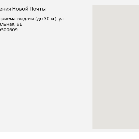
ения Новой Почты:
приема-выдачи (до 30 кг): ул.
льная, 9Б
0500609