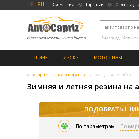
UK
RU
О компании
Гарантии
Оплата и до
Интернет-магазин шин и дисков
Например, "Летние 
ШИНЫ
ДИСКИ
МОТОШИНЫ
AutoCapriz
Оплата и доставка
Гули (Барский обл.)
Зимняя и летняя резина на ав
ПОДОБРАТЬ ШИ
По параметрам
По мар