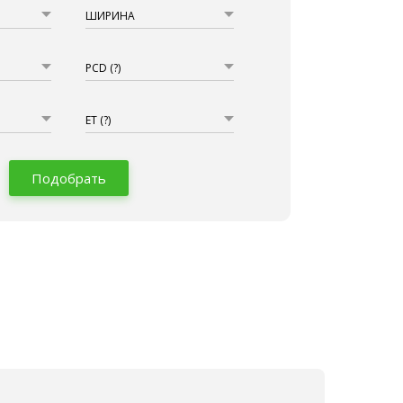
ШИРИНА
PCD
(?)
ET
(?)
Подобрать