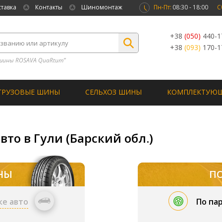
ставка
Контакты
Шиномонтаж
Пн-Пт:
08:30 - 18:00
С
+38
(050)
440-1
+38
(093)
170-1
шины ROSAVA QuaRtum”
ГРУЗОВЫЕ ШИНЫ
СЕЛЬХОЗ ШИНЫ
КОМПЛЕКТУЮ
то в Гули (Барский обл.)
НЫ
П
ке авто
По па