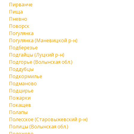
Пирванче
Пища
Пневно
Поворск
Погулянка
Погулянка (Маневицкой р-н)
Подберезье
Подгайцы (Луцкий р-н)
Подгорье (Волынская обл.)
Поддубцы
Подкормилье
Подманово
Подцирье
Пожарки
Покащев
Полапы
Полесское (Старовыжевский р-н)
Полицы (Волынская обл.)
Положево