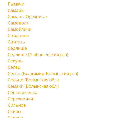
Рымачи
Самары
Самары-Ореховые
Самоволя
Самойличи
Свидники
Свитязь
Седлище
Седлище (Любашевский р-н)
Секунь
Селец
Селец (Владимир-Волынский р-н)
Сельцо (Волынская обл.)
Семаки (Волынская обл.)
Сенкевечевка
Сереховичи
Сильное
Скибы
Скирче