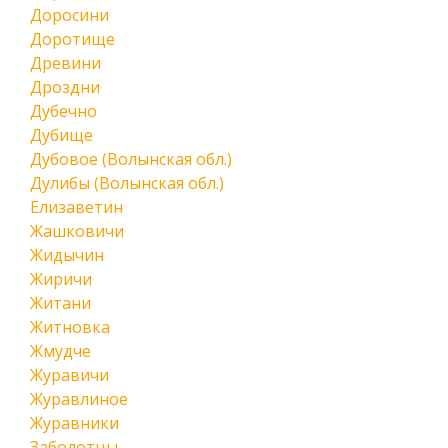
Доросини
Доротище
Древини
Дроздни
Дубечно
Дубище
Дубовое (Волынская обл.)
Дулибы (Волынская обл.)
Елизаветин
Жашковичи
Жидычин
Жиричи
Житани
Житновка
Жмудче
Журавичи
Журавлиное
Журавники
Заболотцы