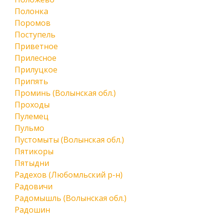
Полонка
Поромов
Поступель
Приветное
Прилесное
Прилуцкое
Припять
Проминь (Волынская обл.)
Проходы
Пулемец
Пульмо
Пустомыты (Волынская обл.)
Пятикоры
Пятыдни
Радехов (Любомльский р-н)
Радовичи
Радомышль (Волынская обл.)
Радошин