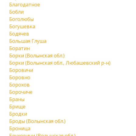
Благодатное
Бобли
Боголюбы
Богушевка
Бодячев
Большая Глуша
Боратин
Борки (Волынская обл.)
Борки (Волынская обл., Любашевский р-н)
Боровичи
Боровно
Борохов
Борочиче
Браны
Брище
Бродки
Броды (Волынская обл.)
Броница
Бруховичи (Волынская обл.)