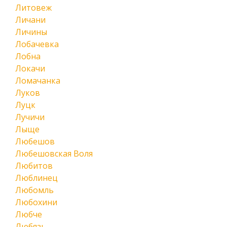
Литовеж
Личани
Личины
Лобачевка
Лобна
Локачи
Ломачанка
Луков
Луцк
Лучичи
Лыще
Любешов
Любешовская Воля
Любитов
Люблинец
Любомль
Любохини
Любче
Любязь