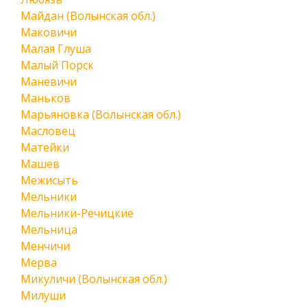
Майдан (Волынская обл.)
Маковичи
Малая Глуша
Малый Порск
Маневичи
Маньков
Марьяновка (Волынская обл.)
Масловец
Матейки
Машев
Межисыть
Мельники
Мельники-Речицкие
Мельница
Менчичи
Мерва
Микуличи (Волынская обл.)
Милуши