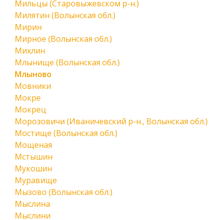
Мильцы (Старовыжевском р-н.)
Милятин (Волынская обл.)
Мирин
Мирное (Волынская обл.)
Михлин
Млынище (Волынская обл.)
Млыново
Мовники
Мокре
Мокрец
Морозовичи (Иваничевский р-н., Волынская обл.)
Мостище (Волынская обл.)
Мощеная
Мстышин
Мукошин
Муравище
Мызово (Волынская обл.)
Мыслина
Мыслини