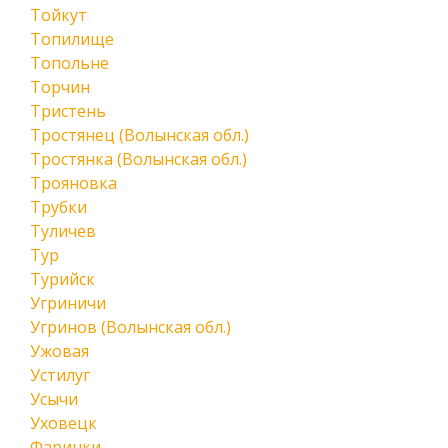
Тойкут
Топилище
Топольне
Торчин
Тристень
Тростянец (Волынская обл.)
Тростянка (Волынская обл.)
Трояновка
Трубки
Туличев
Тур
Турийск
Угриничи
Угринов (Волынская обл.)
Ужовая
Устилуг
Усычи
Уховецк
Фаринки