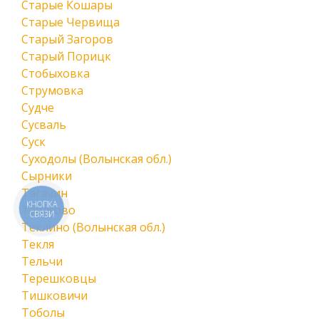
Старые Кошары
Старые Червища
Старый Загоров
Старый Порицк
Стобыховка
Струмовка
Судче
Сусваль
Суск
Суходолы (Волынская обл.)
Сырники
Тагачин
КНОПКА
Тарасово
СВЯЗИ
Теклино (Волынская обл.)
Текля
Тельчи
Терешковцы
Тишковичи
Тоболы