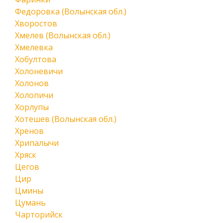
Федоровка (Волынская обл.)
Хворостов
Хмелев (Волынская обл.)
Хмелевка
Хобултова
Холоневичи
Холонов
Холопичи
Хорлупы
Хотешев (Волынская обл.)
Хренов
Хрипалычи
Хряск
Цегов
Цир
Цмины
Цумань
Чарторийск