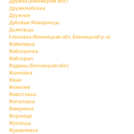
Дружба (Винницкая обл.)
Дружелюбовка
Дружное
Дубовые Махаринцы
Дьяковцы
Еленовка (Винницкая обл, Винницкий р-н)
Жабелевка
Жабокричка
Жабокрыч
Жаданы (Винницкая обл.)
Жахновка
Жван
Жежелев
Животовка
Жигаловка
Жмеринка
Жорнище
Жуковцы
Журавлевка