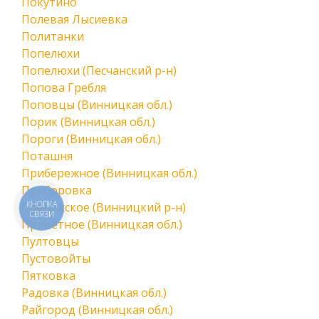
Покутино
Полевая Лысиевка
Политанки
Попелюхи
Попелюхи (Песчанский р-н)
Попова Гребля
Поповцы (Винницкая обл.)
Порик (Винницкая обл.)
Пороги (Винницкая обл.)
Поташня
Прибережное (Винницкая обл.)
Приборовка
КНОПКА
Прибужское (Винницкий р-н)
СВЯЗИ
Приветное (Винницкая обл.)
Пултовцы
Пустовойты
Пятковка
Радовка (Винницкая обл.)
Райгород (Винницкая обл.)