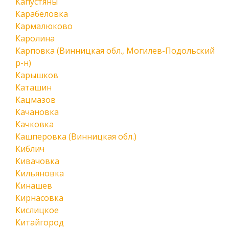
Капустяны
Карабеловка
Кармалюково
Каролина
Карповка (Винницкая обл., Могилев-Подольский
р-н)
Карышков
Каташин
Кацмазов
Качановка
Качковка
Кашперовка (Винницкая обл.)
Киблич
Кивачовка
Кильяновка
Кинашев
Кирнасовка
Кислицкое
Китайгород