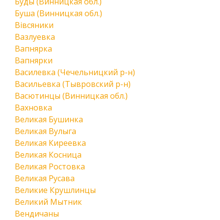
Буды (Винницкая обл.)
Буша (Винницкая обл.)
Вівсяники
Вазлуевка
Вапнярка
Вапнярки
Василевка (Чечельницкий р-н)
Васильевка (Тывровский р-н)
Васютинцы (Винницкая обл.)
Вахновка
Великая Бушинка
Великая Вулыга
Великая Киреевка
Великая Косница
Великая Ростовка
Великая Русава
Великие Крушлинцы
Великий Мытник
Вендичаны