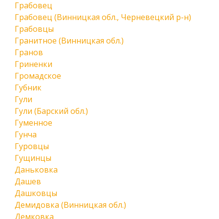
Грабовец
Грабовец (Винницкая обл., Черневецкий р-н)
Грабовцы
Гранитное (Винницкая обл.)
Гранов
Гриненки
Громадское
Губник
Гули
Гули (Барский обл.)
Гуменное
Гунча
Гуровцы
Гущинцы
Даньковка
Дашев
Дашковцы
Демидовка (Винницкая обл.)
Демковка