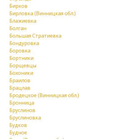
Бирков
Бирловка (Винницкая обл.)
Блажиевка
Болган
Большая Стратиевка
Бондуровка
Боровка
Бортники
Борщевцы
Бохоники
Браилов
Брацлав
Бродецкое (Винницкая обл.)
Бронница
Бруслинов
Бруслиновка
Будков
Будное