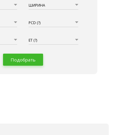
ШИРИНА
PCD
(?)
ET
(?)
Подобрать