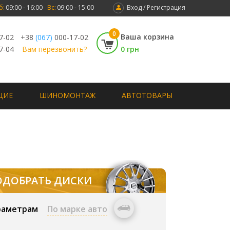
б:
09:00 - 16:00
Вс:
09:00 - 15:00
Вход / Регистрация
0
Ваша корзина
7-02
+38
(067)
000-17-02
7-04
Вам перезвонить?
0 грн
ЩИЕ
ШИНОМОНТАЖ
АВТОТОВАРЫ
ОДОБРАТЬ ДИСКИ
раметрам
По марке авто