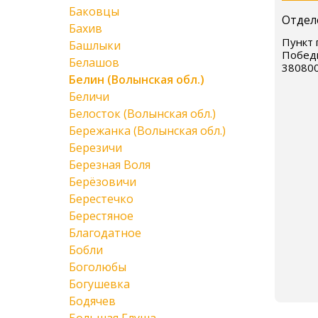
Баковцы
Отдел
Бахив
Пункт 
Башлыки
Побед
Белашов
38080
Белин (Волынская обл.)
Беличи
Белосток (Волынская обл.)
Бережанка (Волынская обл.)
Березичи
Березная Воля
Берёзовичи
Берестечко
Берестяное
Благодатное
Бобли
Боголюбы
Богушевка
Бодячев