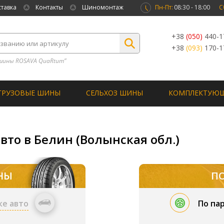
ставка
Контакты
Шиномонтаж
Пн-Пт:
08:30 - 18:00
С
+38
(050)
440-1
+38
(093)
170-1
шины ROSAVA QuaRtum”
ГРУЗОВЫЕ ШИНЫ
СЕЛЬХОЗ ШИНЫ
КОМПЛЕКТУЮ
вто в Белин (Волынская обл.)
НЫ
П
ке авто
По па