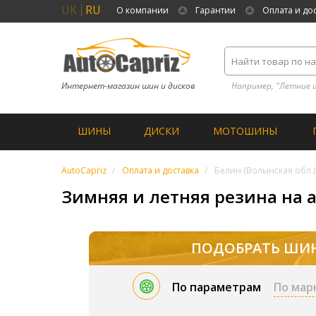
UK
RU
О компании
Гарантии
Оплата и до
Интернет-магазин шин и дисков
Например, "Летние 
ШИНЫ
ДИСКИ
МОТОШИНЫ
AutoCapriz
Оплата и доставка
Белин (Волынская обл.)
Зимняя и летняя резина на а
ПОДОБРАТЬ ШИ
По параметрам
По мар