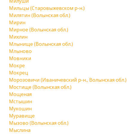
Милуши
Мильцы (Старовыжевском р-н.)
Милятин (Волынская обл.)
Мирин
Мирное (Волынская обл.)
Михлин
Млынище (Волынская обл.)
Млыново
Мовники
Мокре
Мокрец
Морозовичи (Иваничевский р-н., Волынская обл.)
Мостище (Волынская обл.)
Мощеная
Мстышин
Мукошин
Муравище
Мызово (Волынская обл.)
Мыслина