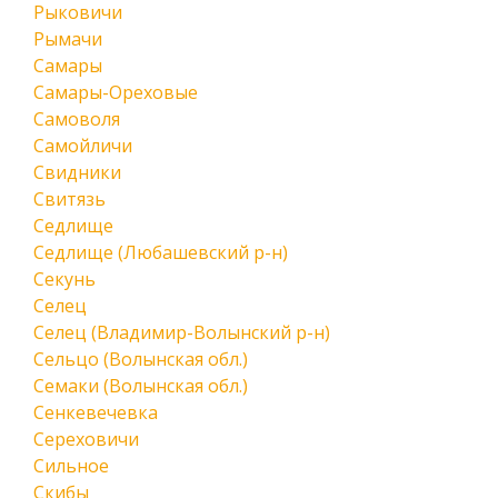
Рыковичи
Рымачи
Самары
Самары-Ореховые
Самоволя
Самойличи
Свидники
Свитязь
Седлище
Седлище (Любашевский р-н)
Секунь
Селец
Селец (Владимир-Волынский р-н)
Сельцо (Волынская обл.)
Семаки (Волынская обл.)
Сенкевечевка
Сереховичи
Сильное
Скибы