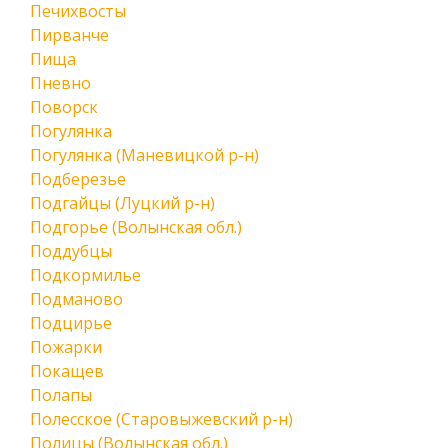
Печихвосты
Пирванче
Пища
Пневно
Поворск
Погулянка
Погулянка (Маневицкой р-н)
Подберезье
Подгайцы (Луцкий р-н)
Подгорье (Волынская обл.)
Поддубцы
Подкормилье
Подманово
Подцирье
Пожарки
Покащев
Полапы
Полесское (Старовыжевский р-н)
Полицы (Волынская обл.)