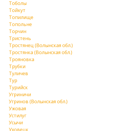
Тоболы
Тойкут
Топилище
Топольне
Торчин
Тристень
Тростянец (Волынская обл.)
Тростянка (Волынская обл.)
Трояновка
Трубки
Туличев
Тур
Турийск
Угриничи
Угринов (Волынская обл.)
Ужовая
Устилуг
Усычи
Уховецк