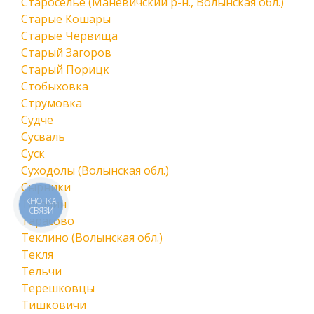
Староселье (Маневичский р-н., Волынская обл.)
Старые Кошары
Старые Червища
Старый Загоров
Старый Порицк
Стобыховка
Струмовка
Судче
Сусваль
Суск
Суходолы (Волынская обл.)
Сырники
КНОПКА
Тагачин
СВЯЗИ
Тарасово
Теклино (Волынская обл.)
Текля
Тельчи
Терешковцы
Тишковичи