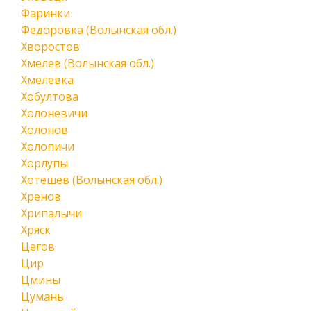
Фаринки
Федоровка (Волынская обл.)
Хворостов
Хмелев (Волынская обл.)
Хмелевка
Хобултова
Холоневичи
Холонов
Холопичи
Хорлупы
Хотешев (Волынская обл.)
Хренов
Хрипалычи
Хряск
Цегов
Цир
Цмины
Цумань