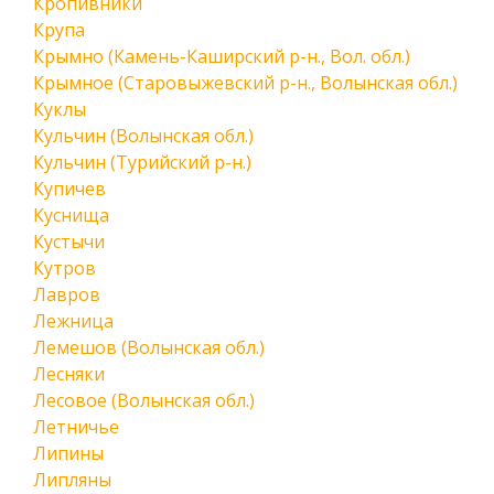
Кропивники
Крупа
Крымно (Камень-Каширский р-н., Вол. обл.)
Крымное (Старовыжевский р-н., Волынская обл.)
Куклы
Кульчин (Волынская обл.)
Кульчин (Турийский р-н.)
Купичев
Куснища
Кустычи
Кутров
Лавров
Лежница
Лемешов (Волынская обл.)
Лесняки
Лесовое (Волынская обл.)
Летничье
Липины
Липляны