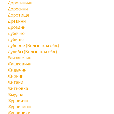
Дорогиничи
Доросини
Доротище
Древини
Дроздни
Дубечно
Дубище
Дубовое (Волынская обл.)
Дулибы (Волынская обл.)
Елизаветин
Жашковичи
Жидычин
Жиричи
Житани
Житновка
Жмудче
Журавичи
Журавлиное
Журавники