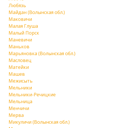
Любязь
Майдан (Волынская обл.)
Маковичи
Малая Глуша
Малый Порск
Маневичи
Маньков
Марьяновка (Волынская обл.)
Масловец
Матейки
Машев
Межисыть
Мельники
Мельники-Речицкие
Мельница
Менчичи
Мерва
Микуличи (Волынская обл.)