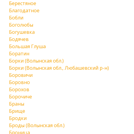
Берестяное
Благодатное
Бобли
Боголюбы
Богушевка
Бодячев
Большая Глуша
Боратин
Борки (Волынская обл.)
Борки (Волынская обл., Любашевский р-н)
Боровичи
Боровно
Борохов
Борочиче
Браны
Брище
Бродки
Броды (Волынская обл.)
Броница