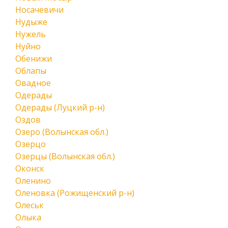
Носачевичи
Нудыже
Нужель
Нуйно
Обенижи
Облапы
Овадное
Одерады
Одерады (Луцкий р-н)
Оздов
Озеро (Волынская обл.)
Озерцо
Озерцы (Волынская обл.)
Оконск
Оленино
Оленовка (Рожищенский р-н)
Олеськ
Олыка