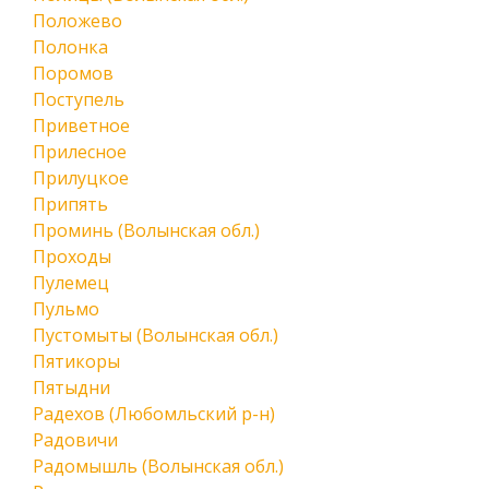
Положево
Полонка
Поромов
Поступель
Приветное
Прилесное
Прилуцкое
Припять
Проминь (Волынская обл.)
Проходы
Пулемец
Пульмо
Пустомыты (Волынская обл.)
Пятикоры
Пятыдни
Радехов (Любомльский р-н)
Радовичи
Радомышль (Волынская обл.)