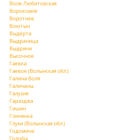
Воля-Любитовская
Ворокомле
Воротнев
Воютын
Выдерта
Выдраница
Выдричи
Высочное
Гаевка
Гаевое (Волынская обл.)
Галина Воля
Галичаны
Галузия
Гаразджа
Гишин
Глинянка
Глухи (Волынская обл.)
Годомичи
Голобы