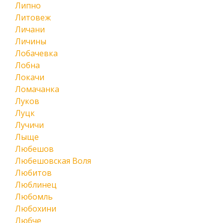
Липно
Литовеж
Личани
Личины
Лобачевка
Лобна
Локачи
Ломачанка
Луков
Луцк
Лучичи
Лыще
Любешов
Любешовская Воля
Любитов
Люблинец
Любомль
Любохини
Любче