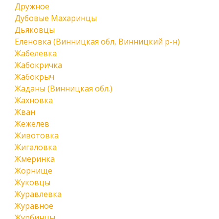
Дружное
Дубовые Махаринцы
Дьяковцы
Еленовка (Винницкая обл, Винницкий р-н)
Жабелевка
Жабокричка
Жабокрыч
Жаданы (Винницкая обл.)
Жахновка
Жван
Жежелев
Животовка
Жигаловка
Жмеринка
Жорнище
Жуковцы
Журавлевка
Журавное
Журбинцы