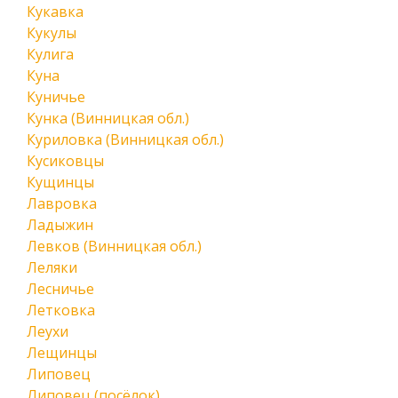
Кукавка
Кукулы
Кулига
Куна
Куничье
Кунка (Винницкая обл.)
Куриловка (Винницкая обл.)
Кусиковцы
Кущинцы
Лавровка
Ладыжин
Левков (Винницкая обл.)
Леляки
Лесничье
Летковка
Леухи
Лещинцы
Липовец
Липовец (посёлок)