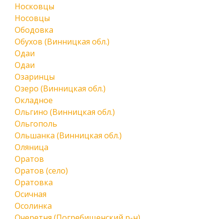
Носковцы
Носовцы
Ободовка
Обухов (Винницкая обл.)
Одаи
Одаи
Озаринцы
Озеро (Винницкая обл.)
Окладное
Ольгино (Винницкая обл.)
Ольгополь
Ольшанка (Винницкая обл.)
Оляница
Оратов
Оратов (село)
Оратовка
Осичная
Осолинка
Очеретня (Погребищенский р-н)