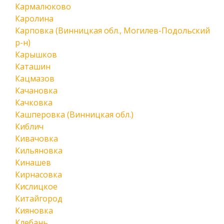
Кармалюково
Каролина
Карповка (Винницкая обл., Могилев-Подольский
р-н)
Карышков
Каташин
Кацмазов
Качановка
Качковка
Кашперовка (Винницкая обл.)
Киблич
Кивачовка
Кильяновка
Кинашев
Кирнасовка
Кислицкое
Китайгород
Кияновка
Клебань