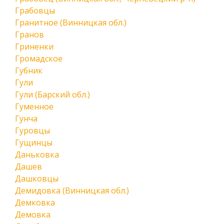
Грабовцы
Гранитное (Винницкая обл.)
Гранов
Гриненки
Громадское
Губник
Гули
Гули (Барский обл.)
Гуменное
Гунча
Гуровцы
Гущинцы
Даньковка
Дашев
Дашковцы
Демидовка (Винницкая обл.)
Демковка
Демовка