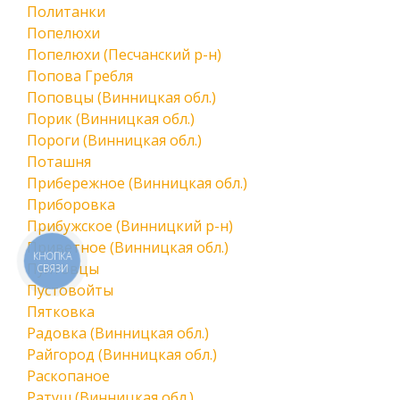
Политанки
Попелюхи
Попелюхи (Песчанский р-н)
Попова Гребля
Поповцы (Винницкая обл.)
Порик (Винницкая обл.)
Пороги (Винницкая обл.)
Поташня
Прибережное (Винницкая обл.)
Приборовка
Прибужское (Винницкий р-н)
Приветное (Винницкая обл.)
КНОПКА
Пултовцы
СВЯЗИ
Пустовойты
Пятковка
Радовка (Винницкая обл.)
Райгород (Винницкая обл.)
Раскопаное
Ратуш (Винницкая обл.)