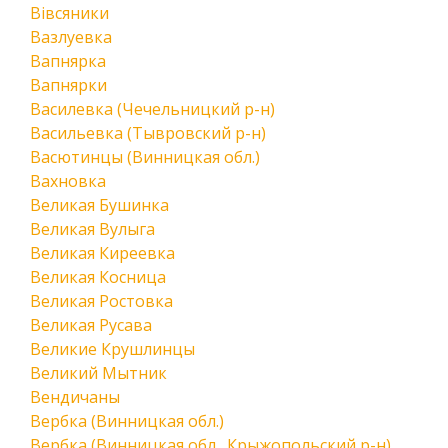
Вівсяники
Вазлуевка
Вапнярка
Вапнярки
Василевка (Чечельницкий р-н)
Васильевка (Тывровский р-н)
Васютинцы (Винницкая обл.)
Вахновка
Великая Бушинка
Великая Вулыга
Великая Киреевка
Великая Косница
Великая Ростовка
Великая Русава
Великие Крушлинцы
Великий Мытник
Вендичаны
Вербка (Винницкая обл.)
Вербка (Винницкая обл., Крыжопольский р-н)