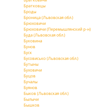
Братковичи
Братковцы
Броды
Броница (Львовская обл.)
Брюховичи
Брюховичи (Перемышлянский р-н)
Буда (Львовская обл.)
Буковина
Бунов
Буск
Бусовисько (Львовская обл.)
Бутыны
Буховичи
Буцов
Бучалы
Буянов
Быков (Львовская обл.)
Былычи
Бышков