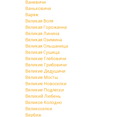
Ваневичи
Ваньковичи
Варяж
Великая Воля
Великая Горожанна
Великая Линина
Великая Озимина
Великая Ольшаница
Великая Сушица
Великие Глебовичи
Великие Грибовичи
Великие Дедушичи
Великие Мосты
Великие Новоселки
Великие Подлески
Великий Любень
Великое Колодно
Великоселки
Вербиж