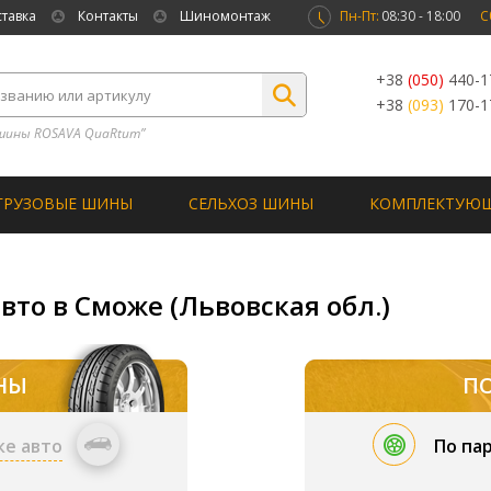
ставка
Контакты
Шиномонтаж
Пн-Пт:
08:30 - 18:00
С
+38
(050)
440-1
+38
(093)
170-1
шины ROSAVA QuaRtum”
ГРУЗОВЫЕ ШИНЫ
СЕЛЬХОЗ ШИНЫ
КОМПЛЕКТУЮ
вто в Сможе (Львовская обл.)
НЫ
П
ке авто
По па