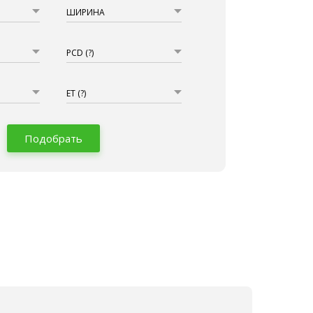
ШИРИНА
PCD
(?)
ET
(?)
Подобрать