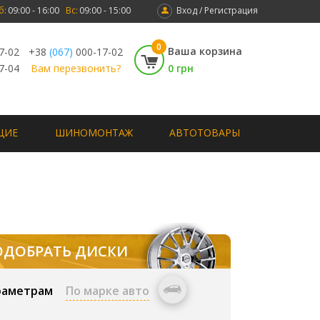
б:
09:00 - 16:00
Вс:
09:00 - 15:00
Вход / Регистрация
0
Ваша корзина
7-02
+38
(067)
000-17-02
7-04
Вам перезвонить?
0 грн
ЩИЕ
ШИНОМОНТАЖ
АВТОТОВАРЫ
ОДОБРАТЬ ДИСКИ
раметрам
По марке авто