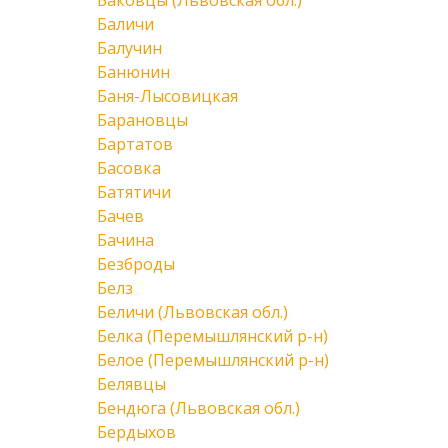
Баковцы (Львовская обл.)
Баличи
Балучин
Банюнин
Баня-Лысовицкая
Барановцы
Бартатов
Басовка
Батятичи
Бачев
Бачина
Безброды
Белз
Беличи (Львовская обл.)
Белка (Перемышлянский р-н)
Белое (Перемышлянский р-н)
Белявцы
Бендюга (Львовская обл.)
Бердыхов