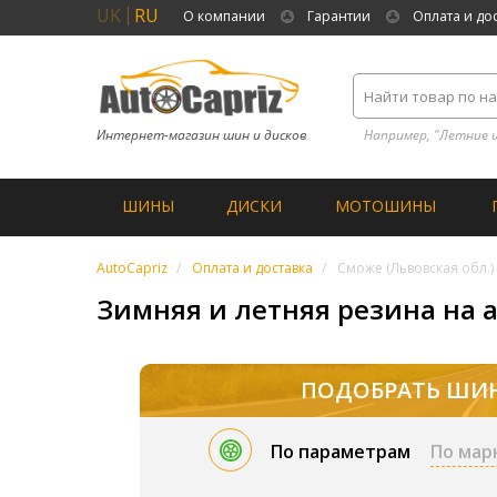
UK
RU
О компании
Гарантии
Оплата и до
Интернет-магазин шин и дисков
Например, "Летние 
ШИНЫ
ДИСКИ
МОТОШИНЫ
AutoCapriz
Оплата и доставка
Сможе (Львовская обл.)
Зимняя и летняя резина на а
ПОДОБРАТЬ ШИ
По параметрам
По мар